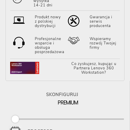
wysyłka
14-21 dni
Produkt nowy
Gwarancja i
z polskiej
serwis
dystrybucji
producenta
Profesjonalne
Wspieramy
wsparcie i
rozwój Twojej
obsługa
firmy
posprzedażowa
Co zyskujesz, kupując u
Partnera Lenovo 360
Workstation?
SKONFIGURUJ
PREMIUM