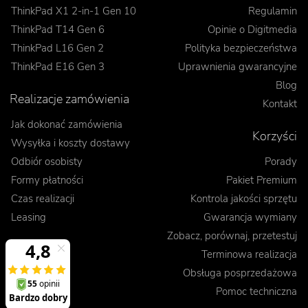
ThinkPad X1 2-in-1 Gen 10
Regulamin
ThinkPad T14 Gen 6
Opinie o Digitmedia
ThinkPad L16 Gen 2
Polityka bezpieczeństwa
ThinkPad E16 Gen 3
Uprawnienia gwarancyjne
Blog
Realizacje zamówienia
Kontakt
Jak dokonać zamówienia
Korzyści
Wysyłka i koszty dostawy
Odbiór osobisty
Porady
Formy płatności
Pakiet Premium
Czas realizacji
Kontrola jakości sprzętu
Leasing
Gwarancja wymiany
Zobacz, porównaj, przetestuj
Terminowa realizacja
Obsługa posprzedażowa
Pomoc techniczna