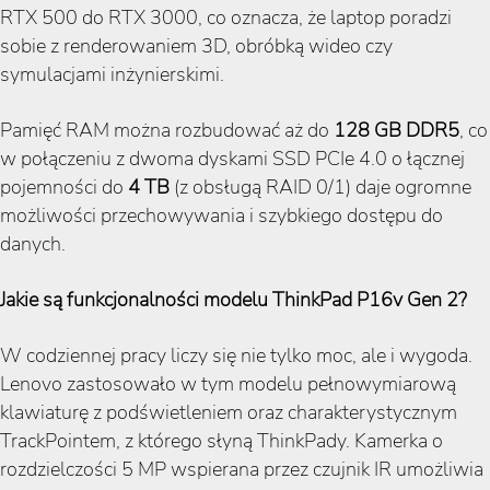
RTX 500 do RTX 3000, co oznacza, że laptop poradzi
sobie z renderowaniem 3D, obróbką wideo czy
symulacjami inżynierskimi.
Pamięć RAM można rozbudować aż do
128 GB DDR5
, co
w połączeniu z dwoma dyskami SSD PCIe 4.0 o łącznej
pojemności do
4 TB
(z obsługą RAID 0/1) daje ogromne
możliwości przechowywania i szybkiego dostępu do
danych.
Jakie są funkcjonalności modelu ThinkPad P16v Gen 2?
W codziennej pracy liczy się nie tylko moc, ale i wygoda.
Lenovo zastosowało w tym modelu pełnowymiarową
klawiaturę z podświetleniem oraz charakterystycznym
TrackPointem, z którego słyną ThinkPady. Kamerka o
rozdzielczości 5 MP wspierana przez czujnik IR umożliwia