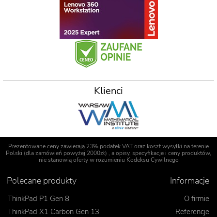
Klienci
Prezentowane ceny zawierają 23% podatek VAT oraz koszt wysyłki na terenie
Polski (dla zamówień powyżej 2000zł) , a opisy, specyfikacje i ceny produktów,
nie stanowią oferty w rozumieniu Kodeksu Cywilnego
Polecane produkty
Informacje
ThinkPad P1 Gen 8
O firmie
ThinkPad X1 Carbon Gen 13
Referencje