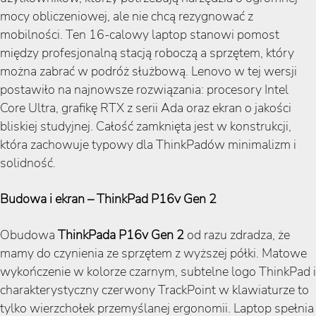
mocy obliczeniowej, ale nie chcą rezygnować z
mobilności. Ten 16-calowy laptop stanowi pomost
między profesjonalną stacją roboczą a sprzętem, który
można zabrać w podróż służbową. Lenovo w tej wersji
postawiło na najnowsze rozwiązania: procesory Intel
Core Ultra, grafikę RTX z serii Ada oraz ekran o jakości
bliskiej studyjnej. Całość zamknięta jest w konstrukcji,
która zachowuje typowy dla ThinkPadów minimalizm i
solidność.
Budowa i ekran – ThinkPad P16v Gen 2
Obudowa
ThinkPada P16v Gen 2
od razu zdradza, że
mamy do czynienia ze sprzętem z wyższej półki. Matowe
wykończenie w kolorze czarnym, subtelne logo ThinkPad i
charakterystyczny czerwony TrackPoint w klawiaturze to
tylko wierzchołek przemyślanej ergonomii. Laptop spełnia