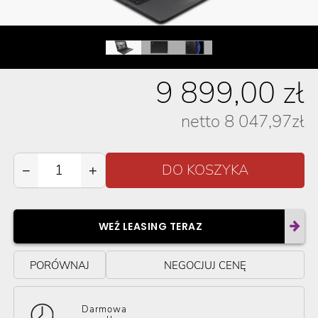
9 899,00
zł
netto
8 047,97
zł
−
+
WEŹ LEASING TERAZ
PORÓWNAJ
NEGOCJUJ CENĘ
Darmowa