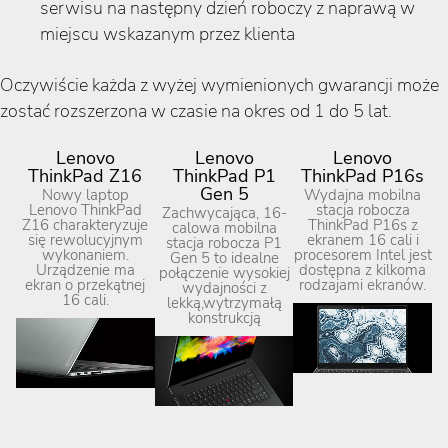
serwisu na następny dzień roboczy z naprawą w
miejscu wskazanym przez klienta
Oczywiście każda z wyżej wymienionych gwarancji może
zostać rozszerzona w czasie na okres od 1 do 5 lat.
Lenovo
Lenovo
Lenovo
ThinkPad Z16
ThinkPad P1
ThinkPad P16s
Gen 5
Nowy laptop
Wydajna mobilna
Lenovo ThinkPad
stacja robocza
Zachwycająca, 16-
Z16 charakteryzuje
ThinkPad P16s z
calowa mobilna
się rewolucyjnym
ekranem 16 cali i
stacja robocza P1
wykonaniem.
procesorem Intel jest
Gen 5 to idealne
Urządzenie ma
dostępna z kilkoma
połączenie wysokiej
ekran o przekątnej
rodzajami ekranów.
wydajności z
16 cali.
lekką,wytrzymałą
konstrukcją