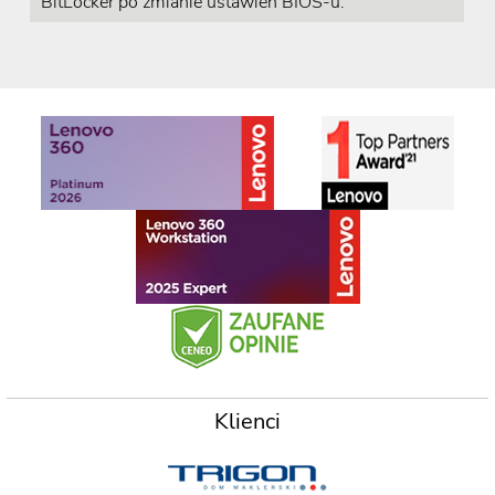
BitLocker po zmianie ustawień BIOS-u.
Klienci