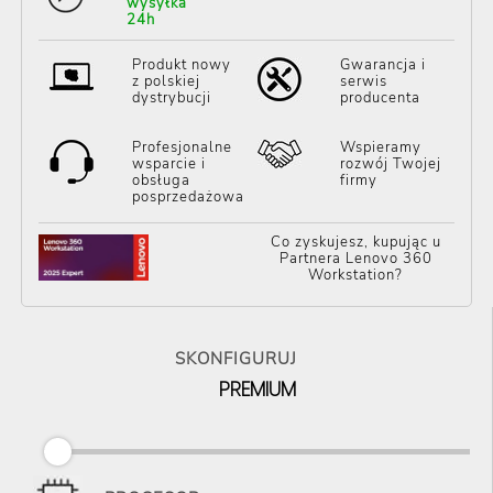
wysyłka
24h
Produkt nowy
Gwarancja i
z polskiej
serwis
dystrybucji
producenta
Profesjonalne
Wspieramy
wsparcie i
rozwój Twojej
obsługa
firmy
posprzedażowa
Co zyskujesz, kupując u
Partnera Lenovo 360
Workstation?
SKONFIGURUJ
PREMIUM