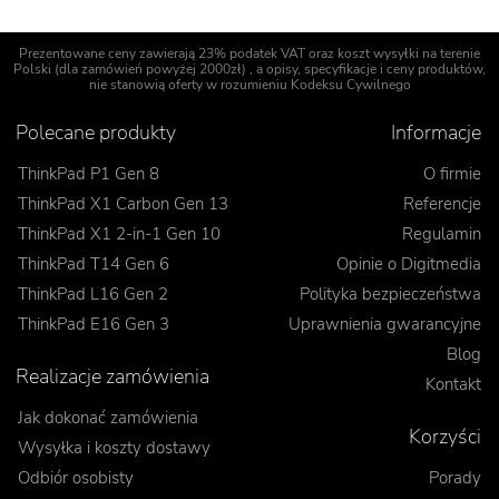
Prezentowane ceny zawierają 23% podatek VAT oraz koszt wysyłki na terenie
Polski (dla zamówień powyżej 2000zł) , a opisy, specyfikacje i ceny produktów,
nie stanowią oferty w rozumieniu Kodeksu Cywilnego
Polecane produkty
Informacje
ThinkPad P1 Gen 8
O firmie
ThinkPad X1 Carbon Gen 13
Referencje
ThinkPad X1 2-in-1 Gen 10
Regulamin
ThinkPad T14 Gen 6
Opinie o Digitmedia
ThinkPad L16 Gen 2
Polityka bezpieczeństwa
ThinkPad E16 Gen 3
Uprawnienia gwarancyjne
Blog
Realizacje zamówienia
Kontakt
Jak dokonać zamówienia
Korzyści
Wysyłka i koszty dostawy
Odbiór osobisty
Porady