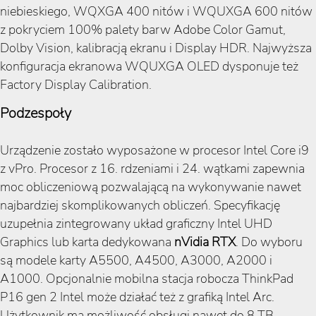
niebieskiego, WQXGA 400 nitów i WQUXGA 600 nitów
z pokryciem 100% palety barw Adobe Color Gamut,
Dolby Vision, kalibracją ekranu i Display HDR. Najwyższa
konfiguracja ekranowa WQUXGA OLED dysponuje też
Factory Display Calibration.
Podzespoły
Urządzenie zostało wyposażone w procesor Intel Core i9
z vPro. Procesor z 16. rdzeniami i 24. wątkami zapewnia
moc obliczeniową pozwalającą na wykonywanie nawet
najbardziej skomplikowanych obliczeń. Specyfikację
uzupełnia zintegrowany układ graficzny Intel UHD
Graphics lub karta dedykowana
nVidia RTX
. Do wyboru
są modele karty A5500, A4500, A3000, A2000 i
A1000. Opcjonalnie mobilna stacja robocza ThinkPad
P16 gen 2 Intel może działać też z grafiką Intel Arc.
Użytkownik ma możliwość obsługi nawet do 8 TB