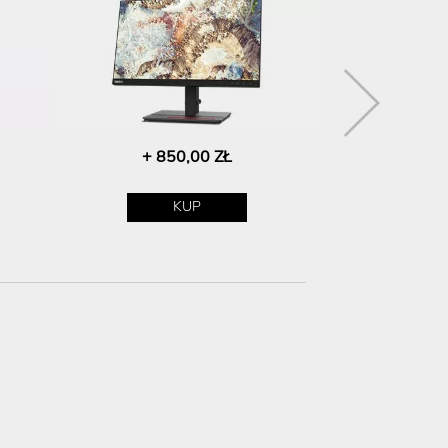
+ 850,00 ZŁ
+ 70
KUP