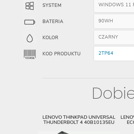
WINDOWS 11 
SYSTEM
90WH
BATERIA
CZARNY
KOLOR
2TP64
KOD PRODUKTU
Dobie
 MYSZ LENOVO
LENOVO THINKPAD UNIVERSAL
LENO
RELESS COMBO
THUNDERBOLT 4 40B10135EU
EC
39458