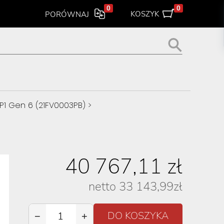
0
0
KOSZYK
PORÓWNAJ
P1 Gen 6 (21FV0003PB)
>
40 767,11
zł
netto
33 143,99
zł
−
+