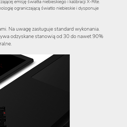
ej emisję światła niebieskiego i kalibracji X-Rite.
ogię ograniczającą światło niebieskie i dysponuje
ami. Na uwagę zasługuje standard wykonania.
worzywa odzyskane stanowią od 30 do nawet 90%
ralne.