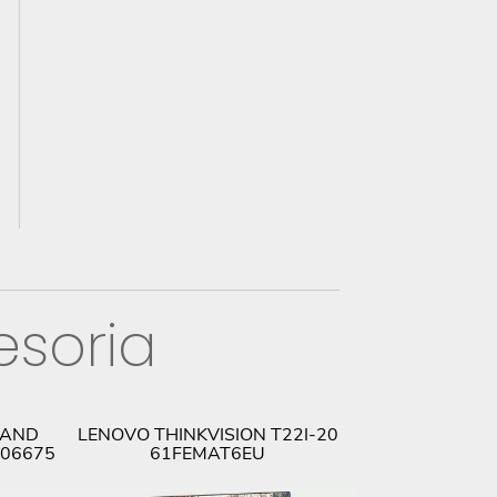
esoria
 AND
LENOVO THINKVISION T22I-20
LENOVO THIN
-06675
61FEMAT6EU
61F