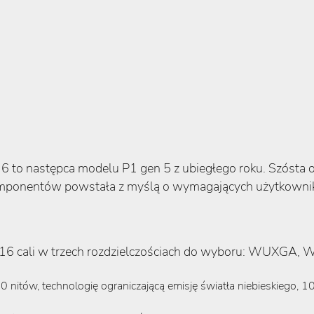
6 to następca modelu P1 gen 5 z ubiegłego roku. Szósta 
omponentów powstała z myślą o wymagających użytkownik
ej 16 cali w trzech rozdzielczościach do wyboru: WUX
itów, technologię ograniczającą emisję światła niebieskiego, 1