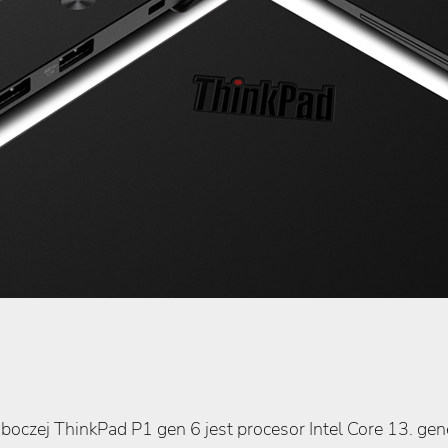
oczej ThinkPad P1 gen 6 jest procesor Intel Core 13. gen