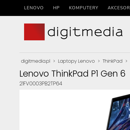
LENOVO
HP
KOMPUTERY
AKCESOR
digitmedia.pl
>
Laptopy Lenovo
>
ThinkPad
>
Lenovo ThinkPad P1 Gen 6
21FV0003PB2TP64