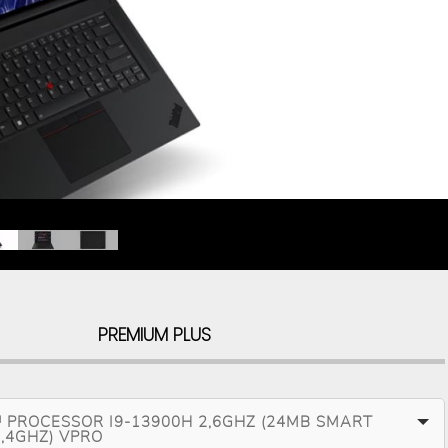
PREMIUM PLUS
 PROCESSOR I9-13900H 2,6GHZ (24MB SMART
5,4GHZ) VPRO