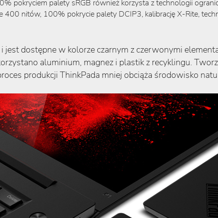
okryciem palety sRGB również korzysta z technologii ograniczając
0 nitów, 100% pokrycie palety DCIP3, kalibrację X-Rite, technol
i jest dostępne w kolorze czarnym z czerwonymi element
ykorzystano aluminium, magnez i plastik z recyklingu. T
proces produkcji ThinkPada mniej obciąża środowisko natu