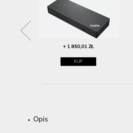
+ 1 850,01 ZŁ
00 ZŁ
P
KUP
Opis