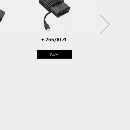
+ 255,00 ZŁ
+ 1 8
KUP