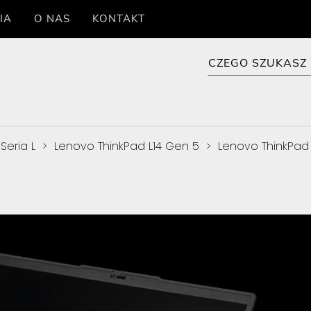
IA
O NAS
KONTAKT
Seria L
>
Lenovo ThinkPad L14 Gen 5
>
Lenovo ThinkPad 