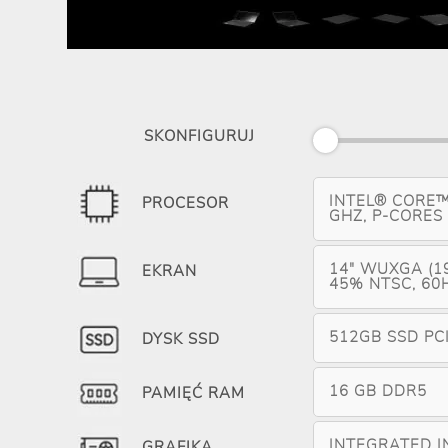
SKONFIGURUJ
INTEL® CORE™
PROCESOR
GHZ, P-CORES 
14" WUXGA (19
EKRAN
45% NTSC, 60H
512GB SSD PC
DYSK SSD
16 GB DDR5
PAMIĘĆ RAM
INTEGRATED I
GRAFIKA