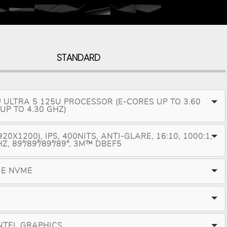
STANDARD
 ULTRA 5 125U PROCESSOR (E-CORES UP TO 3.60
UP TO 4.30 GHZ)
20X1200), IPS, 400NITS, ANTI-GLARE, 16:10, 1000:1,
Z, 89°/89°/89°/89°, 3M™ DBEF5
IE NVME
NTEL GRAPHICS