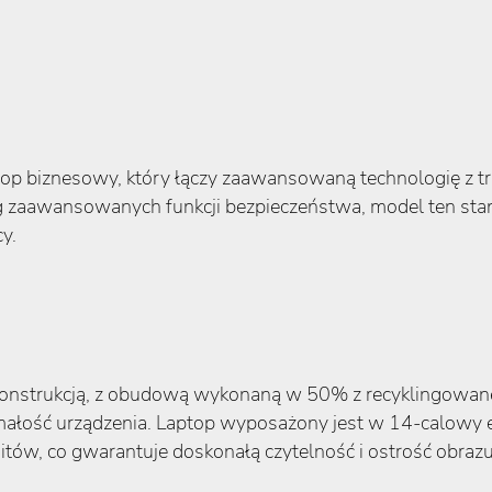
op biznesowy, który łączy zaawansowaną technologię z 
g zaawansowanych funkcji bezpieczeństwa, model ten stano
y.
 konstrukcją, z obudową wykonaną w 50% z recyklingowaneg
małość urządzenia. Laptop wyposażony jest w 14-calowy e
nitów, co gwarantuje doskonałą czytelność i ostrość obra