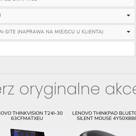
U
ON-SITE (NAPRAWA NA MIEJSCU U KLIENTA)
rz oryginalne akc
OVO THINKVISION T24I-30
LENOVO THINKPAD BLUET
63CFMATXEU
SILENT MOUSE 4Y50X88