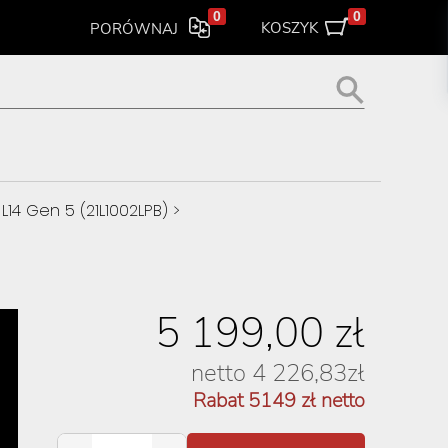
0
0
KOSZYK
PORÓWNAJ
L14 Gen 5 (21L1002LPB)
>
5 199,00
zł
netto
4 226,83
zł
Rabat
5149
zł netto