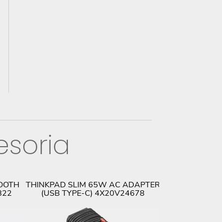
esoria
OOTH
THINKPAD SLIM 65W AC ADAPTER
LENOVO THIN
822
(USB TYPE-C) 4X20V24678
THUNDERBOL