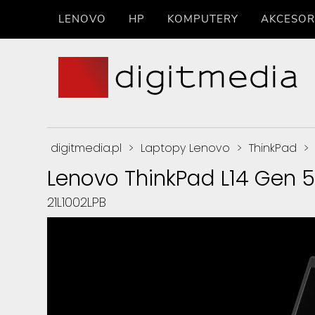
LENOVO
HP
KOMPUTERY
AKCESOR
digitmedia.pl
>
Laptopy Lenovo
>
ThinkPad
>
Lenovo ThinkPad L14 Gen 5
21L1002LPB