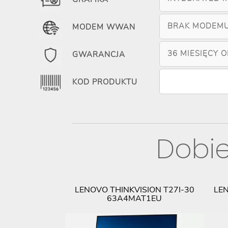
BRAK MODEM
MODEM WWAN
36 MIESIĘCY 
GWARANCJA
KOD PRODUKTU
Dobie
ID USB-C WITH
LENOVO THINKVISION T27I-30
LEN
40AF0135EU
63A4MAT1EU