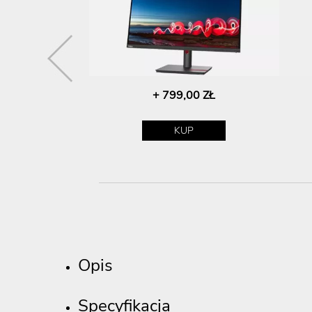
,00 ZŁ
+ 799,00 ZŁ
P
KUP
Opis
Specyfikacja