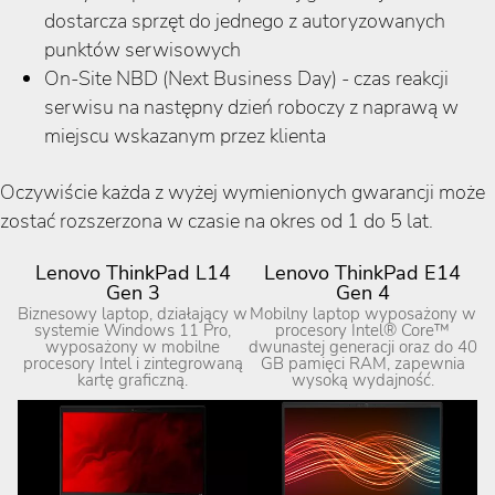
dostarcza sprzęt do jednego z autoryzowanych
punktów serwisowych
On-Site NBD (Next Business Day) - czas reakcji
serwisu na następny dzień roboczy z naprawą w
miejscu wskazanym przez klienta
Oczywiście każda z wyżej wymienionych gwarancji może
zostać rozszerzona w czasie na okres od 1 do 5 lat.
Lenovo ThinkPad L14
Lenovo ThinkPad E14
Gen 3
Gen 4
Biznesowy laptop, działający w
Mobilny laptop wyposażony w
systemie Windows 11 Pro,
procesory Intel® Core™
wyposażony w mobilne
dwunastej generacji oraz do 40
procesory Intel i zintegrowaną
GB pamięci RAM, zapewnia
kartę graficzną.
wysoką wydajność.