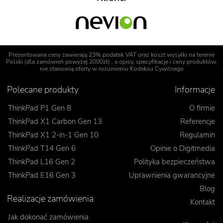
Prezentowane ceny zawierają 23% podatek VAT oraz koszt wysyłki na terenie
Polski (dla zamówień powyżej 2000zł) , a opisy, specyfikacje i ceny produktów,
nie stanowią oferty w rozumieniu Kodeksu Cywilnego
Polecane produkty
Informacje
ThinkPad P1 Gen 8
O firmie
ThinkPad X1 Carbon Gen 13
Referencje
ThinkPad X1 2-in-1 Gen 10
Regulamin
ThinkPad T14 Gen 6
Opinie o Digitmedia
ThinkPad L16 Gen 2
Polityka bezpieczeństwa
ThinkPad E16 Gen 3
Uprawnienia gwarancyjne
Blog
Realizacje zamówienia
Kontakt
Jak dokonać zamówienia