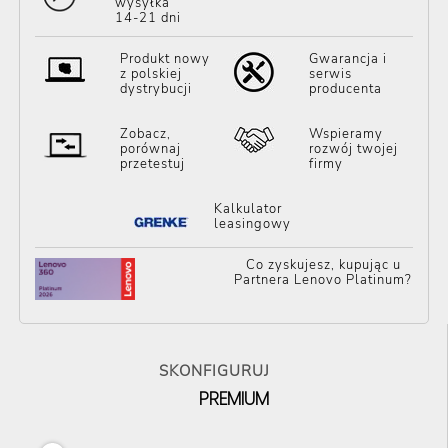
wysyłka
14-21 dni
Produkt nowy
Gwarancja i
z polskiej
serwis
dystrybucji
producenta
Zobacz,
Wspieramy
porównaj
rozwój twojej
przetestuj
firmy
Kalkulator
leasingowy
Co zyskujesz, kupując u
Partnera Lenovo Platinum?
SKONFIGURUJ
PREMIUM