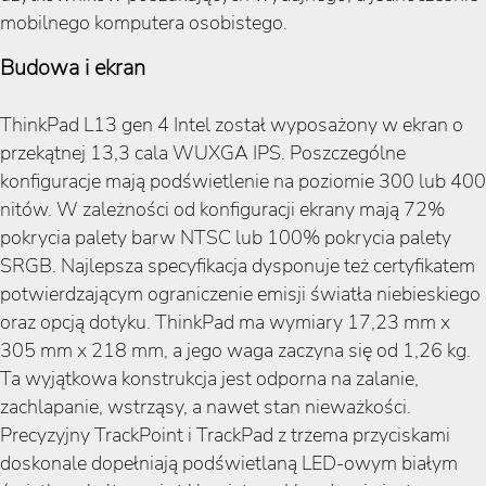
mobilnego komputera osobistego.
Budowa i ekran
ThinkPad L13 gen 4 Intel został wyposażony w ekran o
przekątnej 13,3 cala WUXGA IPS. Poszczególne
konfiguracje mają podświetlenie na poziomie 300 lub 400
nitów. W zależności od konfiguracji ekrany mają 72%
pokrycia palety barw NTSC lub 100% pokrycia palety
SRGB. Najlepsza specyfikacja dysponuje też certyfikatem
potwierdzającym ograniczenie emisji światła niebieskiego
oraz opcją dotyku. ThinkPad ma wymiary 17,23 mm x
305 mm x 218 mm, a jego waga zaczyna się od 1,26 kg.
Ta wyjątkowa konstrukcja jest odporna na zalanie,
zachlapanie, wstrząsy, a nawet stan nieważkości.
Precyzyjny TrackPoint i TrackPad z trzema przyciskami
doskonale dopełniają podświetlaną LED-owym białym