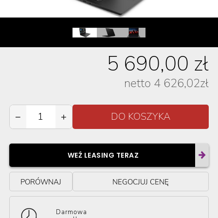
5 690,00
zł
netto
4 626,02
zł
−
+
WEŹ LEASING TERAZ
PORÓWNAJ
NEGOCJUJ CENĘ
Darmowa