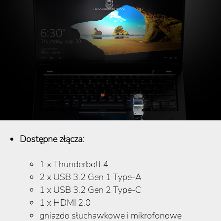
Dostępne złącza:
1 x Thunderbolt 4
2 x USB 3.2 Gen 1 Type-A
1 x USB 3.2 Gen 2 Type-C
1 x HDMI 2.0
gniazdo słuchawkowe i mikrofonowe