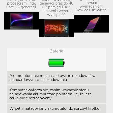
Twoim
procesorami Intel
generacji oraz do 40
wymaganiom.
Core 12-generacji.
GB pamięci RAM,
Dowiedz się więcej
zapewnia wysoką
wydajność.
Bateria
Akumulatora nie można całkowicie naładować w
standardowym czasie ładowania.
Komputer wyłącza się, zanim wskaźnik stanu
naładowania akumulatora poinformuje, że jest
całkowicie rozładowany.
W pełni naładowany akumulator działa zbyt krótko.