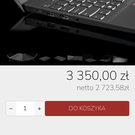
3 350,00
zł
netto
2 723,58
zł
−
+