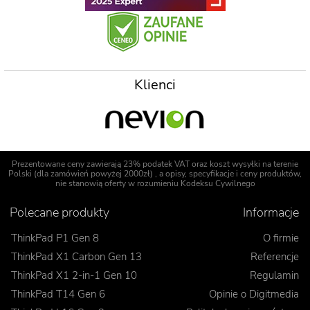
Klienci
Prezentowane ceny zawierają 23% podatek VAT oraz koszt wysyłki na terenie
Polski (dla zamówień powyżej 2000zł) , a opisy, specyfikacje i ceny produktów,
nie stanowią oferty w rozumieniu Kodeksu Cywilnego
Polecane produkty
Informacje
ThinkPad P1 Gen 8
O firmie
ThinkPad X1 Carbon Gen 13
Referencje
ThinkPad X1 2-in-1 Gen 10
Regulamin
ThinkPad T14 Gen 6
Opinie o Digitmedia