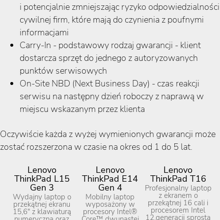
i potencjalnie zmniejszając ryzyko odpowiedzialności
cywilnej firm, które mają do czynienia z poufnymi
informacjami
Carry-In - podstawowy rodzaj gwarancji - klient
dostarcza sprzęt do jednego z autoryzowanych
punktów serwisowych
On-Site NBD (Next Business Day) - czas reakcji
serwisu na następny dzień roboczy z naprawą w
miejscu wskazanym przez klienta
Oczywiście każda z wyżej wymienionych gwarancji może
zostać rozszerzona w czasie na okres od 1 do 5 lat.
Lenovo
Lenovo
Lenovo
ThinkPad L15
ThinkPad E14
ThinkPad T16
Gen 3
Gen 4
Profesjonalny laptop
z ekranem o
Wydajny laptop o
Mobilny laptop
przekątnej 16 cali i
przekątnej ekranu
wyposażony w
procesorem Intel
15,6" z klawiaturą
procesory Intel®
12.generacji sprosta
numeryczną oraz
Core™ dwunastej