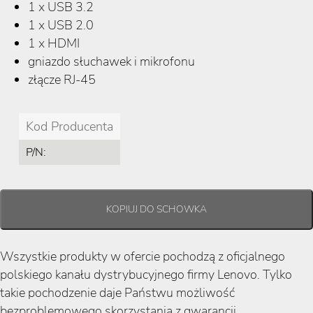
1 x USB 3.2
1 x USB 2.0
1 x HDMI
gniazdo słuchawek i mikrofonu
złącze RJ-45
Kod Producenta
P/N:
Wszystkie produkty w ofercie pochodzą z oficjalnego
polskiego kanału dystrybucyjnego firmy Lenovo. Tylko
takie pochodzenie daje Państwu możliwość
bezproblemowego skorzystania z gwarancji.