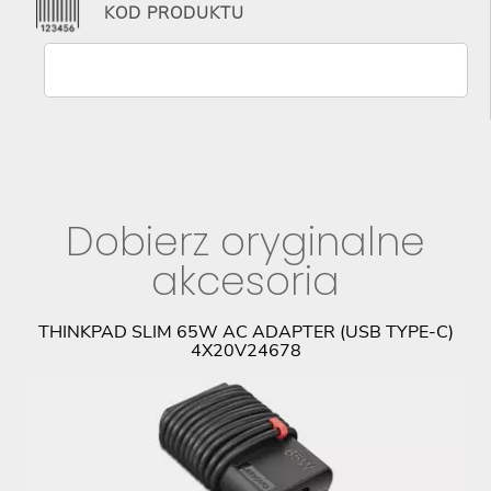
KOD PRODUKTU
Dobierz oryginalne
akcesoria
E-
THINKPAD SLIM 65W AC ADAPTER (USB TYPE-C)
M
4X20V24678