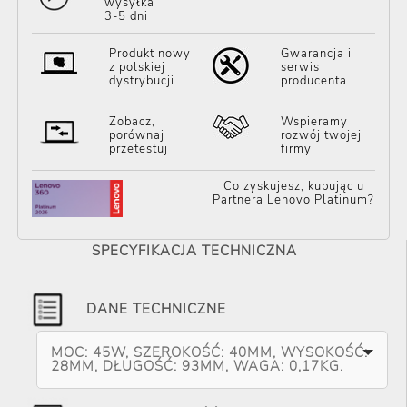
wysyłka
3-5 dni
Produkt nowy
Gwarancja i
z polskiej
serwis
dystrybucji
producenta
Zobacz,
Wspieramy
porównaj
rozwój twojej
przetestuj
firmy
Co zyskujesz, kupując u
Partnera Lenovo Platinum?
SPECYFIKACJA TECHNICZNA
DANE TECHNICZNE
MOC: 45W, SZEROKOŚĆ: 40MM, WYSOKOŚĆ:
28MM, DŁUGOŚĆ: 93MM, WAGA: 0,17KG.