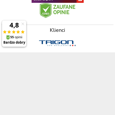
Klienci
Prezentowane ceny zawierają 23% podatek VAT oraz koszt wysyłki na terenie
Polski (dla zamówień powyżej 2000zł) , a opisy, specyfikacje i ceny produktów,
nie stanowią oferty w rozumieniu Kodeksu Cywilnego
Polecane produkty
Informacje
ThinkPad P1 Gen 8
O firmie
ThinkPad X1 Carbon Gen 13
Referencje
ThinkPad X1 2-in-1 Gen 10
Regulamin
ThinkPad T14 Gen 6
Opinie o Digitmedia
ThinkPad L16 Gen 2
Polityka bezpieczeństwa