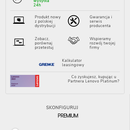
wysyłka
24h
Produkt nowy
Gwarancja i
z polskiej
serwis
dystrybucji
producenta
Zobacz,
Wspieramy
porównaj
rozwój twojej
przetestuj
firmy
Kalkulator
leasingowy
Co zyskujesz, kupując u
Partnera Lenovo Platinum?
SKONFIGURUJ
PREMIUM