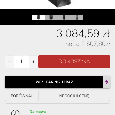
3 084,59
zł
netto
2 507,80
zł
−
+
WEŹ LEASING TERAZ
PORÓWNAJ
NEGOCJUJ CENĘ
Darmowa