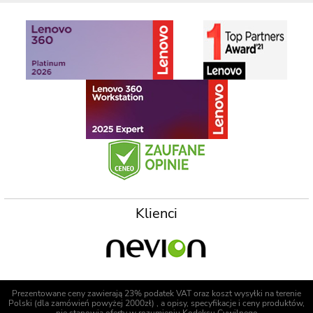
Klienci
Prezentowane ceny zawierają 23% podatek VAT oraz koszt wysyłki na terenie
Polski (dla zamówień powyżej 2000zł) , a opisy, specyfikacje i ceny produktów,