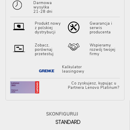
Darmowa
wysyłka
21-28 dni
Produkt nowy
Gwarancja i
z polskiej
serwis
dystrybucji
producenta
Zobacz,
Wspieramy
porównaj
rozwój twojej
przetestuj
firmy
Kalkulator
leasingowy
Co zyskujesz, kupując u
Partnera Lenovo Platinum?
SKONFIGURUJ
STANDARD