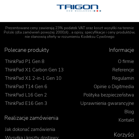
Prezentowane ceny zawierają 23% podatek VAT oraz koszt wysyłki na terenie
Polski (dla zamówień powyżej 2000zł) , a opisy, specyfikacje i ceny produktów,
nie stanowią oferty w rozumieniu Kodeksu Cywilnego
Polecane produkty
Informacje
ThinkPad P1 Gen 8
O firmie
ThinkPad X1 Carbon Gen 13
Referencje
ThinkPad X1 2-in-1 Gen 10
Regulamin
ThinkPad T14 Gen 6
Opinie o Digitmedia
ThinkPad L16 Gen 2
Polityka bezpieczeństwa
ThinkPad E16 Gen 3
Uprawnienia gwarancyjne
Blog
Realizacje zamówienia
Kontakt
Jak dokonać zamówienia
Korzyści
Wysyłka i koszty dostawy