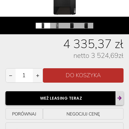
4 335,37
zł
netto
3 524,69
zł
−
+
WEŹ LEASING TERAZ
PORÓWNAJ
NEGOCJUJ CENĘ