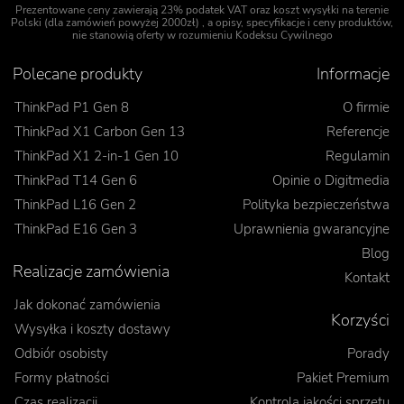
Prezentowane ceny zawierają 23% podatek VAT oraz koszt wysyłki na terenie
Polski (dla zamówień powyżej 2000zł) , a opisy, specyfikacje i ceny produktów,
nie stanowią oferty w rozumieniu Kodeksu Cywilnego
Polecane produkty
Informacje
ThinkPad P1 Gen 8
O firmie
ThinkPad X1 Carbon Gen 13
Referencje
ThinkPad X1 2-in-1 Gen 10
Regulamin
ThinkPad T14 Gen 6
Opinie o Digitmedia
ThinkPad L16 Gen 2
Polityka bezpieczeństwa
ThinkPad E16 Gen 3
Uprawnienia gwarancyjne
Blog
Realizacje zamówienia
Kontakt
Jak dokonać zamówienia
Korzyści
Wysyłka i koszty dostawy
Odbiór osobisty
Porady
Formy płatności
Pakiet Premium
Czas realizacji
Kontrola jakości sprzętu