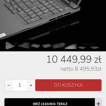
10 449,99
zł
netto
8 495,93
zł
−
+
WEŹ LEASING TERAZ