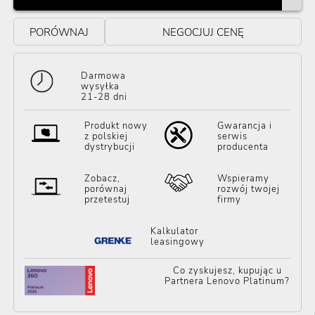
PORÓWNAJ
NEGOCJUJ CENĘ
Darmowa
wysyłka
21-28 dni
Produkt nowy
Gwarancja i
z polskiej
serwis
dystrybucji
producenta
Zobacz,
Wspieramy
porównaj
rozwój twojej
przetestuj
firmy
Kalkulator
leasingowy
Co zyskujesz, kupując u
Partnera Lenovo Platinum?