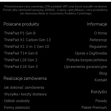
Prezentowane ceny zawierają 23% podatek VAT oraz koszt wysyłki na terenie
Polski (dla zamówień powyżej 2000zł) , a opisy, specyfikacje i ceny produktów,
nie stanowią oferty w rozumieniu Kodeksu Cywilnego
Polecane produkty
Informacje
ThinkPad P1 Gen 8
O firmie
ThinkPad X1 Carbon Gen 13
Referencje
ThinkPad X1 2-in-1 Gen 10
Regulamin
ThinkPad T14 Gen 6
Opinie o Digitmedia
ThinkPad L16 Gen 2
Polityka bezpieczeństwa
ThinkPad E16 Gen 3
Uprawnienia gwarancyjne
Blog
Realizacje zamówienia
Kontakt
Jak dokonać zamówienia
Korzyści
Wysyłka i koszty dostawy
Odbiór osobisty
Porady
Formy płatności
Pakiet Premium