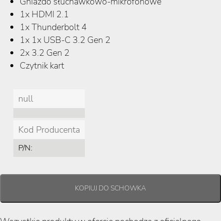
Gniazdo słuchawkowo-mikrofonowe
1x HDMI 2.1
1x Thunderbolt 4
1x
1x USB-C 3.2 Gen 2
2x 3.2 Gen 2
Czytnik kart
null
Kod Producenta
P/N: