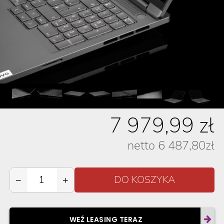
7 979,99
zł
netto
6 487,80
zł
−
+
WEŹ LEASING TERAZ