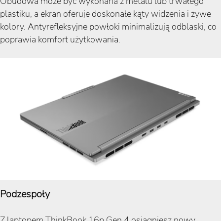
Obudowa może być wykonana z metalu lub trwałego
plastiku, a ekran oferuje doskonałe kąty widzenia i żywe
kolory. Antyrefleksyjne powłoki minimalizują odblaski, co
poprawia komfort użytkowania.
Podzespoły
Z laptopem ThinkBook 16p Gen 4 osiągniesz nowy