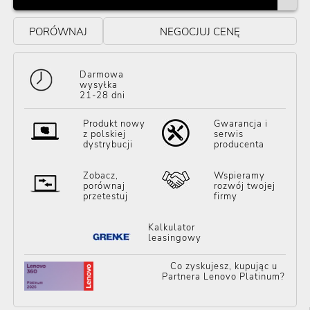
PORÓWNAJ
NEGOCJUJ CENĘ
Darmowa
wysyłka
21-28 dni
Produkt nowy
Gwarancja i
z polskiej
serwis
dystrybucji
producenta
Zobacz,
Wspieramy
porównaj
rozwój twojej
przetestuj
firmy
Kalkulator
leasingowy
Co zyskujesz, kupując u
Partnera Lenovo Platinum?