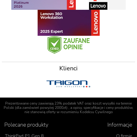
Klienci
Prezentowane ceny zawierają 23% podatek VAT oraz koszt wysyłki na terenie
Polski (dla zamówień powyżej 2000zł) , a opisy, specyfikacje i ceny produktów,
nie stanowią oferty w rozumieniu Kodeksu Cywilnego
Polecane produkty
Informacje
ThinkPad P1 Gen 8
O firmie