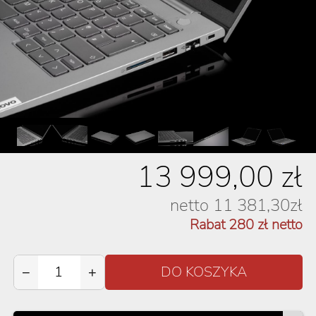
13 999,00
zł
netto
11 381,30
zł
Rabat
280
zł netto
−
+