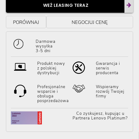
WEŹ LEASING TERAZ
PORÓWNAJ
NEGOCJUJ CENĘ
Darmowa
wysyłka
3-5 dni
Produkt nowy
Gwarancja i
z polskiej
serwis
dystrybucji
producenta
Profesjonalne
Wspieramy
wsparcie i
rozwój Twojej
obsługa
firmy
posprzedażowa
Co zyskujesz, kupując u
Partnera Lenovo Platinum?