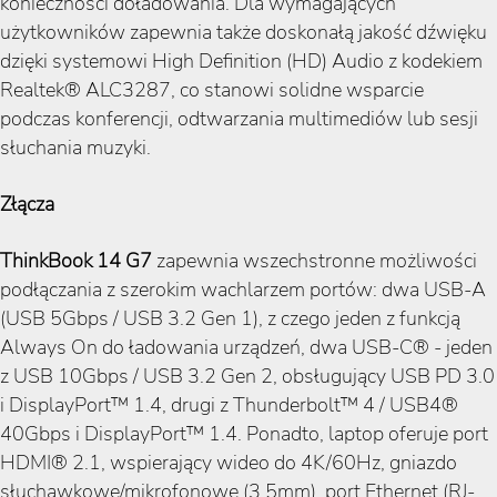
konieczności doładowania. Dla wymagających
użytkowników zapewnia także doskonałą jakość dźwięku
dzięki systemowi High Definition (HD) Audio z kodekiem
Realtek® ALC3287, co stanowi solidne wsparcie
podczas konferencji, odtwarzania multimediów lub sesji
słuchania muzyki.
Złącza
ThinkBook 14 G7
zapewnia wszechstronne możliwości
podłączania z szerokim wachlarzem portów: dwa USB-A
(USB 5Gbps / USB 3.2 Gen 1), z czego jeden z funkcją
Always On do ładowania urządzeń, dwa USB-C® - jeden
z USB 10Gbps / USB 3.2 Gen 2, obsługujący USB PD 3.0
i DisplayPort™ 1.4, drugi z Thunderbolt™ 4 / USB4®
40Gbps i DisplayPort™ 1.4. Ponadto, laptop oferuje port
HDMI® 2.1, wspierający wideo do 4K/60Hz, gniazdo
słuchawkowe/mikrofonowe (3.5mm), port Ethernet (RJ-