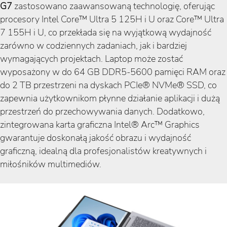
G7
zastosowano zaawansowaną technologię, oferując
procesory Intel Core™ Ultra 5 125H i U oraz Core™ Ultra
7 155H i U, co przekłada się na wyjątkową wydajność
zarówno w codziennych zadaniach, jak i bardziej
wymagających projektach. Laptop może zostać
wyposażony w do 64 GB DDR5-5600 pamięci RAM oraz
do 2 TB przestrzeni na dyskach PCIe® NVMe® SSD, co
zapewnia użytkownikom płynne działanie aplikacji i dużą
przestrzeń do przechowywania danych. Dodatkowo,
zintegrowana karta graficzna Intel® Arc™ Graphics
gwarantuje doskonałą jakość obrazu i wydajność
graficzną, idealną dla profesjonalistów kreatywnych i
miłośników multimediów.