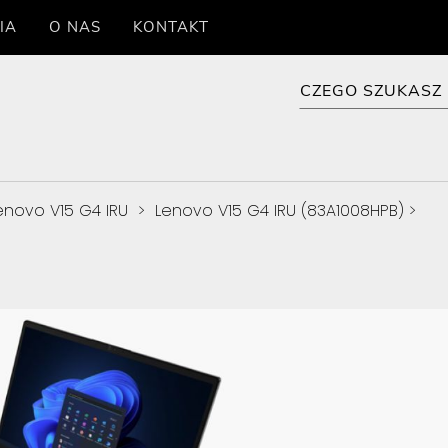
IA
O NAS
KONTAKT
enovo V15 G4 IRU
>
Lenovo V15 G4 IRU (83A1008HPB)
>