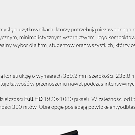
myślą o użytkownikach, którzy potrzebują niezawodnego nar
sycznym, minimalistycznym wzornictwem. Jego kompaktowa
ealny wybór dla firm, studentów oraz wszystkich, którzy c
ką konstrukcję o wymiarach 359,2 mm szerokości, 235,8
ntuje łatwość w przenoszeniu nawet podczas intensywnyc
zielczości
Full HD
1920x1080 pikseli. W zależności od ko
ości 300 nitów. Obie opcje posiadają powłokę antyodblas