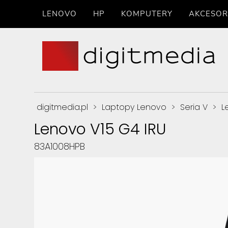
LENOVO
HP
KOMPUTERY
AKCESOR
digitmedia.pl
>
Laptopy Lenovo
>
Seria V
>
L
Lenovo V15 G4 IRU
83A1008HPB