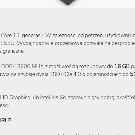
Core 13. generacji. W zależności od potrzeb, użytkownik
-1355U. Wydajność wielordzeniowa pozwala na bezproble
 graficzne.
 DDR4 3200 MHz, z możliwością rozbudowy do
16 GB
po
awia na szybkie dyski SSD PCIe 4.0 o pojemnościach do
5
D Graphics lub Intel Iris Xe, zapewniający dobrą jakość obr
ści.
 IRU?