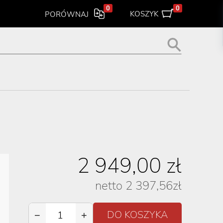
0
0
KOSZYK
PORÓWNAJ
2 949,00
zł
netto
2 397,56
zł
−
+