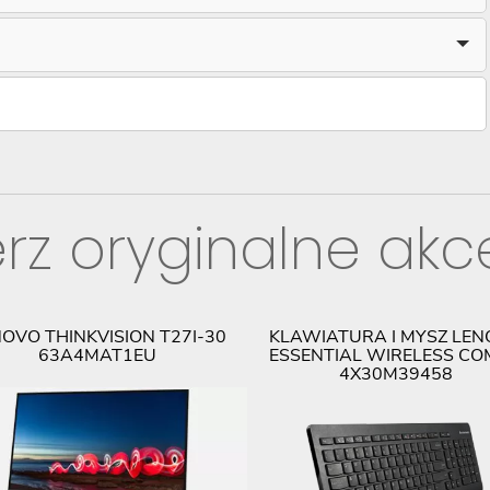
rz oryginalne akc
OVO THINKVISION T27I-30
KLAWIATURA I MYSZ LE
63A4MAT1EU
ESSENTIAL WIRELESS C
4X30M39458