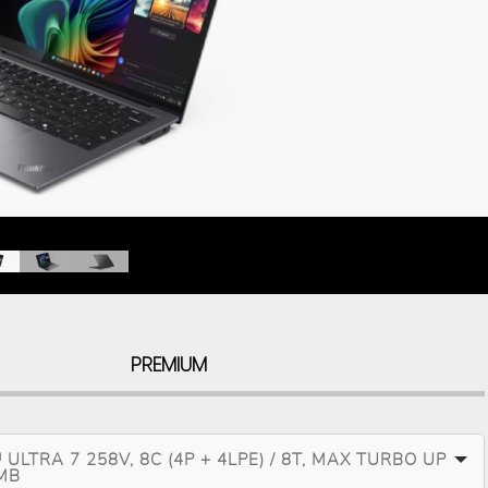
PREMIUM
ULTRA 7 258V, 8C (4P + 4LPE) / 8T, MAX TURBO UP
2MB