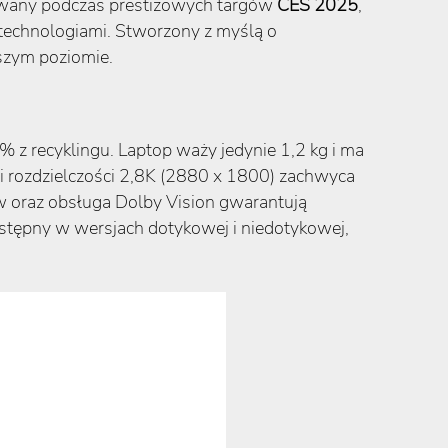
towany podczas prestiżowych targów
CES 2025
,
 technologiami. Stworzony z myślą o
szym poziomie.
z recyklingu. Laptop waży jedynie 1,2 kg i ma
i rozdzielczości 2,8K (2880 x 1800) zachwyca
w oraz obsługa Dolby Vision gwarantują
stępny w wersjach dotykowej i niedotykowej,