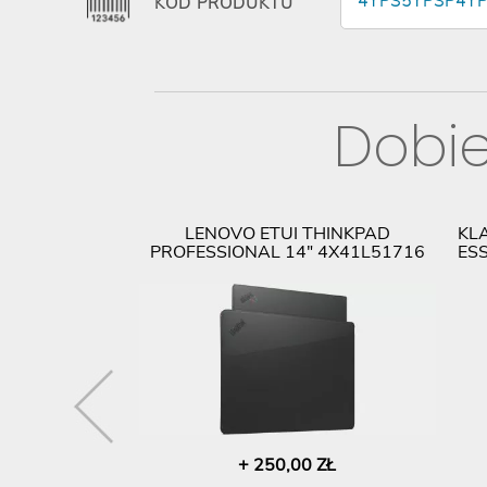
4YPS5YPSP4Y
KOD PRODUKTU
Dobie
ISION T27I-30
LENOVO ETUI THINKPAD
KL
AT1EU
PROFESSIONAL 14" 4X41L51716
ES
00 ZŁ
+ 250,00 ZŁ