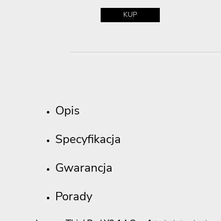
P
KUP
Opis
Specyfikacja
Gwarancja
Porady