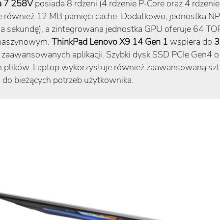
a 7 258V
posiada 8 rdzeni (4 rdzenie P-Core oraz 4 rdzen
je również 12 MB pamięci cache. Dodatkowo, jednostka NP
na sekundę), a zintegrowana jednostka GPU oferuje 64 TO
m maszynowym.
ThinkPad Lenovo X9 14 Gen 1
wspiera do
3
i zaawansowanych aplikacji. Szybki dysk SSD PCIe Gen4 
 plików. Laptop wykorzystuje również zaawansowaną sztu
do bieżących potrzeb użytkownika.