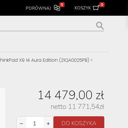
0
0
KOSZYK
PORÓWNAJ
hinkPad X9 14 Aura Edition (21QA0025PB)
>
14 479,00
zł
netto
11 771,54
zł
−
+