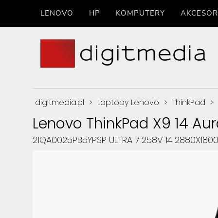
LENOVO
HP
KOMPUTERY
AKCESOR
digitmedia.pl
>
Laptopy Lenovo
>
ThinkPad
>
Lenovo ThinkPad X9 14 Aur
21QA0025PB5YPSP ULTRA 7 258V 14 2880X1800 