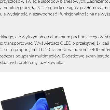
w przyszłość w świecie laptopów biznesowych. Zaprezen
y mobilnej pracy, łącząc elegancki design z przełomowymi
uje wydajność, niezawodność i funkcjonalność na najwyż
ekkiego, ale wytrzymałego aluminium pochodzącego w 50% 
o transportować. Wyświetlacz OLED o przekątnej 14 cali 
rnią i proporcjami 16:10. Jasność na poziomie 400 nitó
 podczas oglądania multimediów. Dodatkowo ekran jest do
dualnych preferencji użytkownika.