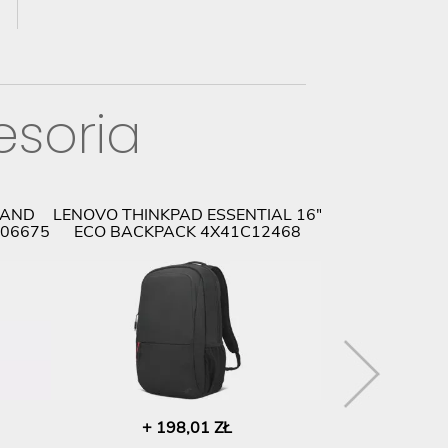
esoria
 AND
LENOVO THINKPAD ESSENTIAL 16"
LENOVO THIN
-06675
ECO BACKPACK 4X41C12468
THUNDERBOL
+ 198,01 ZŁ
+ 1 8