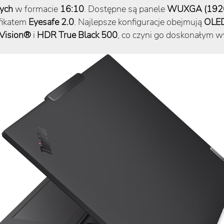
ych
w formacie
16:10
. Dostępne są panele
WUXGA (1920
fikatem
Eyesafe 2.0
. Najlepsze konfiguracje obejmują
OLED
 Vision®
i
HDR True Black 500
, co czyni go doskonałym w