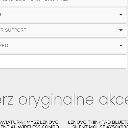
U
ER SUPPORT
PRO
rz oryginalne akc
AWIATURA I MYSZ LENOVO
LENOVO THINKPAD BLUET
SENTIAL WIRELESS COMBO
SILENT MOUSE 4Y50X88