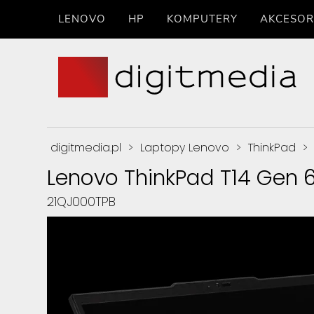
LENOVO
HP
KOMPUTERY
AKCESOR
digitmedia.pl
>
Laptopy Lenovo
>
ThinkPad
>
Lenovo ThinkPad T14 Gen 
21QJ000TPB