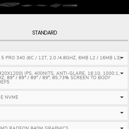
STANDARD
 PRO 340 (6C / 12T, 2.0 /4.8GHZ, 6MB L2 / 16MB L3)
20X1200) IPS, 400NITS, ANTI-GLARE, 16:10, 1000:1,
, 89° / 89° / 89° / 89°, 85.73% SCREEN TO BODY
BEF5
IE NVME
AMD RADEON 840M GRAPHICS