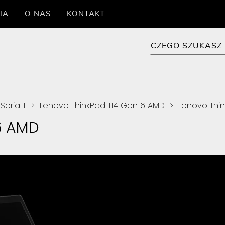
IA
O NAS
KONTAKT
Seria T
>
Lenovo ThinkPad T14 Gen 6 AMD
>
Lenovo Thin
6 AMD