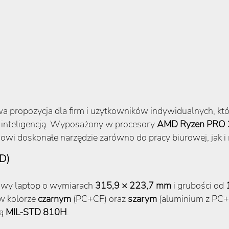
 propozycja dla firm i użytkowników indywidualnych, któ
inteligencją. Wyposażony w procesory
AMD Ryzen PRO 
i doskonałe narzędzie zarówno do pracy biurowej, jak i 
D)
owy laptop o wymiarach
315,9 × 223,7 mm
i grubości od
 w kolorze
czarnym
(PC+CF) oraz
szarym
(aluminium z PC+C
mą
MIL-STD 810H
.