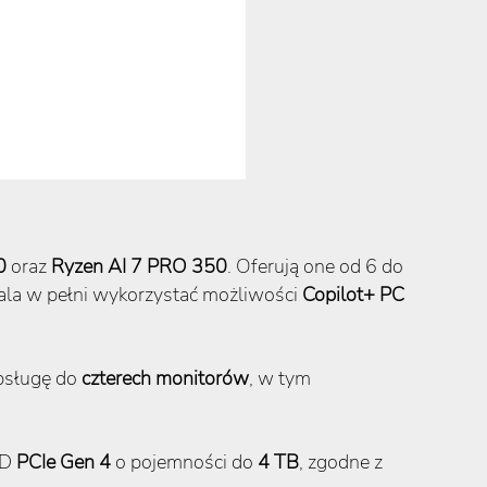
0
oraz
Ryzen AI 7 PRO 350
. Oferują one od 6 do
ala w pełni wykorzystać możliwości
Copilot+ PC
bsługę do
czterech monitorów
, w tym
SD
PCIe Gen 4
o pojemności do
4 TB
, zgodne z