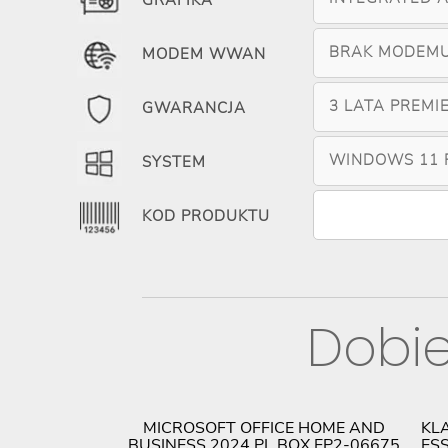
GRAFIKA
BRAK MODEM
MODEM WWAN
3 LATA PREMI
GWARANCJA
WINDOWS 11 
SYSTEM
KOD PRODUKTU
Dobie
MICROSOFT OFFICE HOME AND
KL
BUSINESS 2024 PL BOX EP2-06675
ES