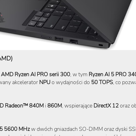
(AMD)
y
AMD Ryzen AI PRO serii 300
, w tym
Ryzen AI 5 PRO 34
wany akcelerator
NPU
o wydajności do
50 TOPS
, co pozw
D Radeon™ 840M
i
860M
, wspierające
DirectX 12
oraz o
R5 5600 MHz
w dwóch gniazdach SO-DIMM oraz dyski S