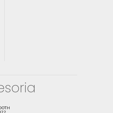
esoria
OOTH
822