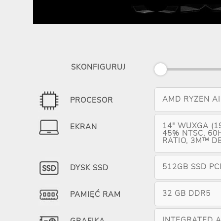
SKONFIGURUJ
AMD RYZEN AI 5
PROCESOR
14" WUXGA (19
EKRAN
45% NTSC, 60HZ
RATIO, 3M™ D
512GB SSD PC
DYSK SSD
32 GB DDR5
PAMIĘĆ RAM
INTEGRATED 