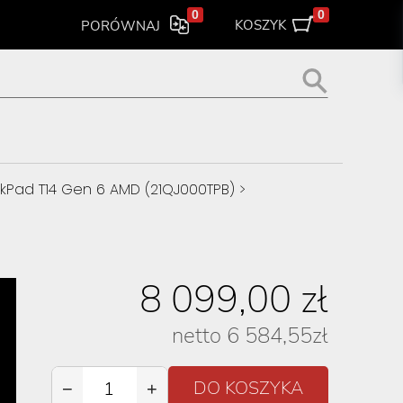
0
0
KOSZYK
PORÓWNAJ
kPad T14 Gen 6 AMD (21QJ000TPB)
>
8 099,00
zł
netto
6 584,55
zł
−
+