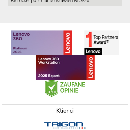
BitLocker po zmianie ustawień BIOS-u.
Klienci