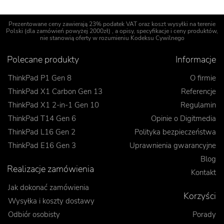
Prezentowane ceny zawierają 23% podatek VAT oraz koszt wysyłki na terenie
Polski (dla zamówień powyżej 2000zł) , a opisy, specyfikacje i ceny produktów,
nie stanowią oferty w rozumieniu Kodeksu Cywilnego
Polecane produkty
Informacje
ThinkPad P1 Gen 8
O firmie
ThinkPad X1 Carbon Gen 13
Referencje
ThinkPad X1 2-in-1 Gen 10
Regulamin
ThinkPad T14 Gen 6
Opinie o Digitmedia
ThinkPad L16 Gen 2
Polityka bezpieczeństwa
ThinkPad E16 Gen 3
Uprawnienia gwarancyjne
Blog
Realizacje zamówienia
Kontakt
Jak dokonać zamówienia
Korzyści
Wysyłka i koszty dostawy
Odbiór osobisty
Porady