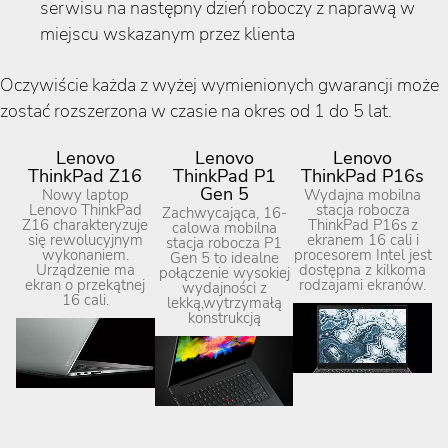
serwisu na następny dzień roboczy z naprawą w
miejscu wskazanym przez klienta
Oczywiście każda z wyżej wymienionych gwarancji może
zostać rozszerzona w czasie na okres od 1 do 5 lat.
Lenovo
Lenovo
Lenovo
ThinkPad Z16
ThinkPad P1
ThinkPad P16s
Gen 5
Nowy laptop
Wydajna mobilna
Lenovo ThinkPad
stacja robocza
Zachwycająca, 16-
Z16 charakteryzuje
ThinkPad P16s z
calowa mobilna
się rewolucyjnym
ekranem 16 cali i
stacja robocza P1
wykonaniem.
procesorem Intel jest
Gen 5 to idealne
Urządzenie ma
dostępna z kilkoma
połączenie wysokiej
ekran o przekątnej
rodzajami ekranów.
wydajności z
16 cali.
lekką,wytrzymałą
konstrukcją