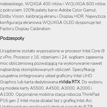
niebieskiego, WQXGA 400 nitów i WQUXGA 600 nitów
z pokryciem 100% palety barw Adobe Color Gamut,
Dolby Vision, kalibracją ekranu i Display HDR. Najwyższa
konfiguracja ekranowa WQUXGA OLED dysponuje też
Factory Display Calibration.
Podzespoły
Urządzenie zostało wyposażone w procesor Intel Core i9
z vPro. Procesor z 16. rdzeniami i 24. wątkami zapewnia
moc obliczeniową pozwalającą na wykonywanie nawet
najbardziej skomplikowanych obliczeń. Specyfikację
uzupełnia zintegrowany układ graficzny Intel UHD
Graphics lub karta dedykowana
nVidia RTX
. Do wyboru
są modele karty A5500, A4500, A3000, A2000 i
A1000. Opcjonalnie mobilna stacja robocza ThinkPad
P16 gen 2 Intel może działać też z grafiką Intel Arc.
Użytkownik ma możliwość obsługi nawet do 8 TB