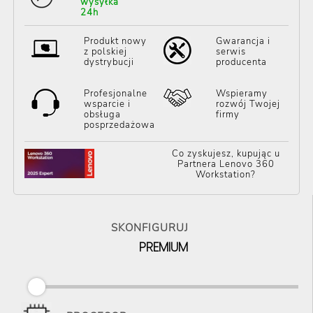
wysyłka
24h
Produkt nowy
Gwarancja i
z polskiej
serwis
dystrybucji
producenta
Profesjonalne
Wspieramy
wsparcie i
rozwój Twojej
obsługa
firmy
posprzedażowa
Co zyskujesz, kupując u
Partnera Lenovo 360
Workstation?
SKONFIGURUJ
PREMIUM