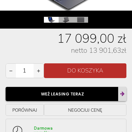
17 099,00
zł
netto
13 901,63
zł
−
+
WEŹ LEASING TERAZ
PORÓWNAJ
NEGOCJUJ CENĘ
Darmowa