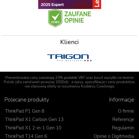
Klienci
Prezentowane ceny zawierają 23% podatek VAT oraz koszt wysyłki na terenie
Polski (dla zamówień powyżej 2000zł) , a opisy, specyfikacje i ceny produktów,
nie stanowią oferty w rozumieniu Kodeksu Cywilnego
Polecane produkty
Informacje
ThinkPad P1 Gen 8
O firmie
ThinkPad X1 Carbon Gen 13
Referencje
ThinkPad X1 2-in-1 Gen 10
Regulamin
ThinkPad T14 Gen 6
Opinie o Digitmedia