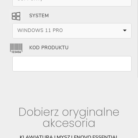
SYSTEM
WINDOWS 11 PRO
KOD PRODUKTU
Dobierz oryginalne
akcesoria
KLAWIATURA I MYSZ LENOVO ESSENTIAL
M