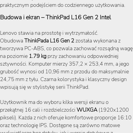
praktycznym podejściem do codziennego użytkowania.
Budowa i ekran – ThinkPad L16 Gen 2 Intel
Lenovo stawia na prostotę i wytrzymałość.
Obudowa
ThinkPada L16 Gen 2
została wykonana z
tworzywa PC-ABS, co pozwala zachować rozsądną wagę
na poziomie
1.79 kg
przy zachowaniu odpowiedniej
sztywności. Komputer mierzy 357,2 × 253,4 mm, a jego
grubość wynosi od 10,96 mm z przodu do maksymalnie
24,75 mm z tyłu. Czarna kolorystyka i klasyczny design
wpisują się w stylistykę serii ThinkPad.
Użytkownik ma do wyboru kilka wersji ekranu o
przekątnej 16 cali i rozdzielczości
WUXGA
(1920x1200
pikseli). Każda z nich oferuje komfortowe proporcje 16:10
oraz technologię IPS. Dostępne są zarówno matowe
wyświetlacze bez dotyku, jak i wersje dotykowe z