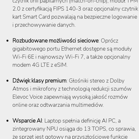
czytnik linii papilarnych (match-on-chip), moduł TPM
2.0 z certyfikacją FIPS 140-3 oraz opcjonalny czytnik
kart Smart Card pozwalają na bezpieczne logowanie
i przechowywanie danych.
Rozbudowane możliwości sieciowe
: Oprócz
gigabitowego portu Ethernet dostępne są moduły
Wi-Fi 6E i najnowszy Wi-Fi 7, a także opcjonalny
modem 4G LTE z eSIM.
Dźwięk klasy premium
: Głośniki stereo z Dolby
Atmos i mikrofony z technologią redukcji szumów
Elevoc Voice zapewniają wysoką jakość rozmów
online oraz odtwarzania multimediów.
Wsparcie AI
: Laptop spełnia definicję AI PC, a
zintegrowany NPU osiąga do 13 TOPS, co sprawia,
że sprzęt jest gotowy na przyszłościowe funkcje