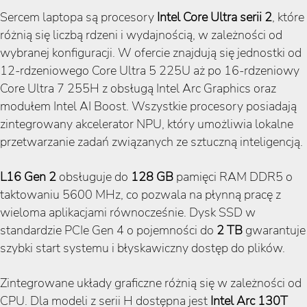
Sercem laptopa są procesory
Intel Core Ultra serii 2
, które
różnią się liczbą rdzeni i wydajnością, w zależności od
wybranej konfiguracji. W ofercie znajdują się jednostki od
12-rdzeniowego Core Ultra 5 225U aż po 16-rdzeniowy
Core Ultra 7 255H z obsługą Intel Arc Graphics oraz
modułem Intel AI Boost. Wszystkie procesory posiadają
zintegrowany akcelerator NPU, który umożliwia lokalne
przetwarzanie zadań związanych ze sztuczną inteligencją.
L16 Gen 2
obsługuje do
128 GB
pamięci RAM DDR5 o
taktowaniu 5600 MHz, co pozwala na płynną pracę z
wieloma aplikacjami równocześnie. Dysk SSD w
standardzie PCIe Gen 4 o pojemności do
2 TB
gwarantuje
szybki start systemu i błyskawiczny dostęp do plików.
Zintegrowane układy graficzne różnią się w zależności od
CPU. Dla modeli z serii H dostępna jest
Intel Arc 130T