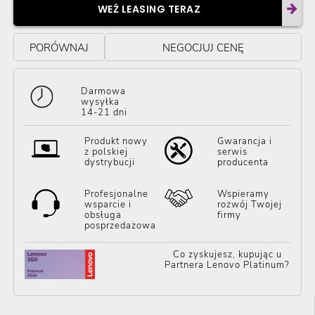
WEŹ LEASING TERAZ
PORÓWNAJ
NEGOCJUJ CENĘ
Darmowa
wysyłka
14-21 dni
Produkt nowy
Gwarancja i
z polskiej
serwis
dystrybucji
producenta
Profesjonalne
Wspieramy
wsparcie i
rozwój Twojej
obsługa
firmy
posprzedażowa
Co zyskujesz, kupując u
Partnera Lenovo Platinum?