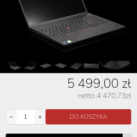
5 499,00
zł
netto
4 470,73
zł
−
+