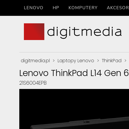
LENOVO
HP
KOMPUTERY
AKCESOR
digitmedia.pl
>
Laptopy Lenovo
>
ThinkPad
>
Lenovo ThinkPad L14 Gen 6
21S6004EPB