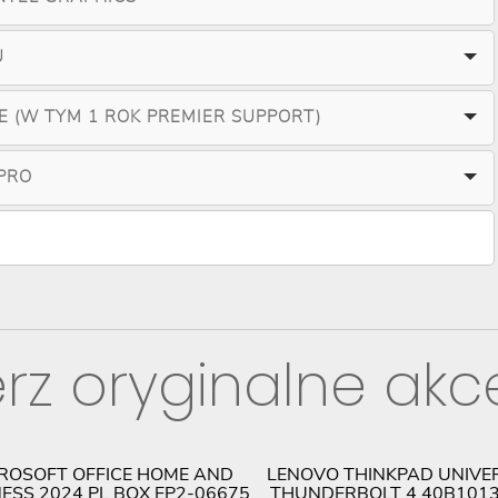
U
TE (W TYM 1 ROK PREMIER SUPPORT)
PRO
rz oryginalne akc
ROSOFT OFFICE HOME AND
LENOVO THINKPAD UNIVE
ESS 2024 PL BOX EP2-06675
THUNDERBOLT 4 40B101