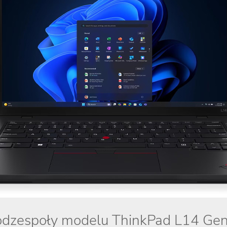
odzespoły modelu ThinkPad L14 Gen