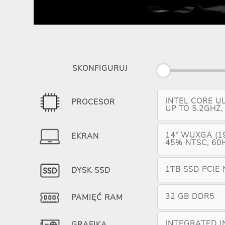
SKONFIGURUJ
INTEL CORE UL
PROCESOR
UP TO 5.2GHZ,
14" WUXGA (19
EKRAN
45% NTSC, 60H
1TB SSD PCIE
DYSK SSD
32 GB DDR5
PAMIĘĆ RAM
INTEGRATED I
GRAFIKA