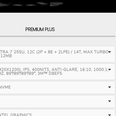
PREMIUM PLUS
TRA 7 255U, 12C (2P + 8E + 2LPE) / 14T, MAX TURBO
 12MB
20X1200), IPS, 400NITS, ANTI-GLARE, 16:10, 1000:1,
Z, 89°/89°/89°/89°, 3M™ DBEF5
 NVME
NTEL GRAPHICS