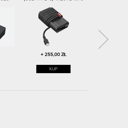
+ 255,00 ZŁ
+ 19
KUP