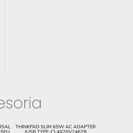
esoria
RSAL
THINKPAD SLIM 65W AC ADAPTER
LENOVO THIN
35EU
(USB TYPE-C) 4X20V24678
SILENT MOU