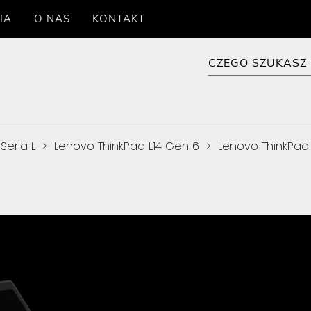
IA
O NAS
KONTAKT
Seria L
>
Lenovo ThinkPad L14 Gen 6
>
Lenovo ThinkPad 