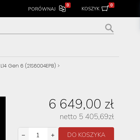
0
0
KOSZYK
PORÓWNAJ
L14 Gen 6 (21S6004EPB)
>
6 649,00
zł
netto
5 405,69
zł
−
+