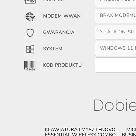
BRAK MODEM
MODEM WWAN
3 LATA ON-SI
GWARANCJA
WINDOWS 11 
SYSTEM
KOD PRODUKTU
Dobie
ISION T27I-30
KLAWIATURA I MYSZ LENOVO
MIC
AT1EU
ESSENTIAL WIRELESS COMBO
BUSIN