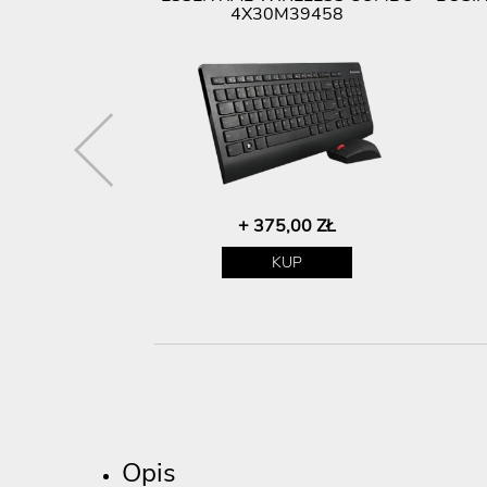
4X30M39458
00 ZŁ
+ 375,00 ZŁ
P
KUP
Opis