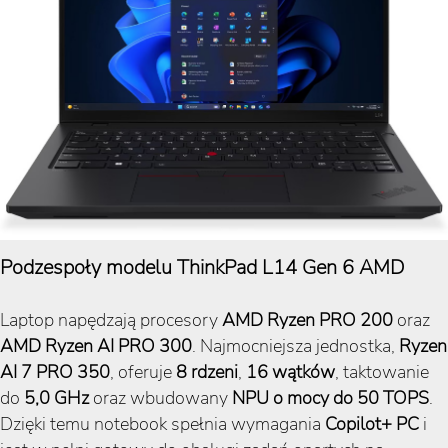
Podzespoły modelu ThinkPad L14 Gen 6 AMD
Laptop napędzają procesory
AMD Ryzen PRO 200
oraz
AMD Ryzen AI PRO 300
. Najmocniejsza jednostka,
Ryzen
AI 7 PRO 350
, oferuje
8 rdzeni
,
16 wątków
, taktowanie
do
5,0 GHz
oraz wbudowany
NPU o mocy do 50 TOPS
.
Dzięki temu notebook spełnia wymagania
Copilot+ PC
i