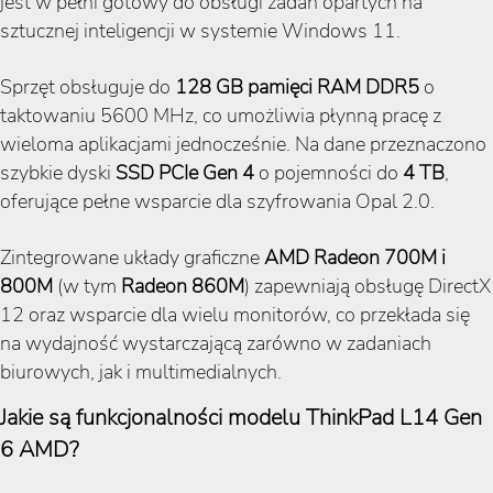
jest w pełni gotowy do obsługi zadań opartych na
sztucznej inteligencji w systemie Windows 11.
Sprzęt obsługuje do
128 GB pamięci RAM DDR5
o
taktowaniu 5600 MHz, co umożliwia płynną pracę z
wieloma aplikacjami jednocześnie. Na dane przeznaczono
szybkie dyski
SSD PCIe Gen 4
o pojemności do
4 TB
,
oferujące pełne wsparcie dla szyfrowania Opal 2.0.
Zintegrowane układy graficzne
AMD Radeon 700M i
800M
(w tym
Radeon 860M
) zapewniają obsługę DirectX
12 oraz wsparcie dla wielu monitorów, co przekłada się
na wydajność wystarczającą zarówno w zadaniach
biurowych, jak i multimedialnych.
Jakie są funkcjonalności modelu ThinkPad L14 Gen
6 AMD?