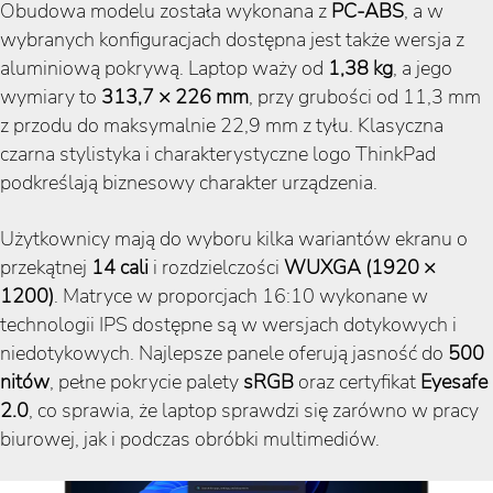
Obudowa modelu została wykonana z
PC-ABS
, a w
wybranych konfiguracjach dostępna jest także wersja z
aluminiową pokrywą. Laptop waży od
1,38 kg
, a jego
wymiary to
313,7 × 226 mm
, przy grubości od 11,3 mm
z przodu do maksymalnie 22,9 mm z tyłu. Klasyczna
czarna stylistyka i charakterystyczne logo ThinkPad
podkreślają biznesowy charakter urządzenia.
Użytkownicy mają do wyboru kilka wariantów ekranu o
przekątnej
14 cali
i rozdzielczości
WUXGA (1920 ×
1200)
. Matryce w proporcjach 16:10 wykonane w
technologii IPS dostępne są w wersjach dotykowych i
niedotykowych. Najlepsze panele oferują jasność do
500
nitów
, pełne pokrycie palety
sRGB
oraz certyfikat
Eyesafe
2.0
, co sprawia, że laptop sprawdzi się zarówno w pracy
biurowej, jak i podczas obróbki multimediów.