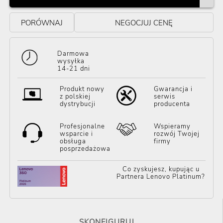
PORÓWNAJ
NEGOCJUJ CENĘ
Darmowa
wysyłka
14-21 dni
Produkt nowy
Gwarancja i
z polskiej
serwis
dystrybucji
producenta
Profesjonalne
Wspieramy
wsparcie i
rozwój Twojej
obsługa
firmy
posprzedażowa
Co zyskujesz, kupując u
Partnera Lenovo Platinum?
SKONFIGURUJ