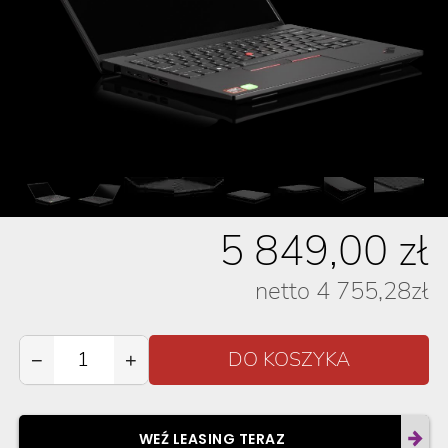
5 849,00
zł
netto
4 755,28
zł
−
+
WEŹ LEASING TERAZ