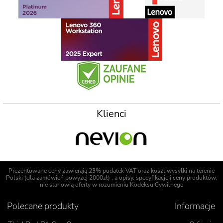
Klienci
Prezentowane ceny zawierają 23% podatek VAT oraz koszt wysyłki na terenie
Polski (dla zamówień powyżej 2000zł) , a opisy, specyfikacje i ceny produktów,
nie stanowią oferty w rozumieniu Kodeksu Cywilnego
Polecane produkty
Informacje