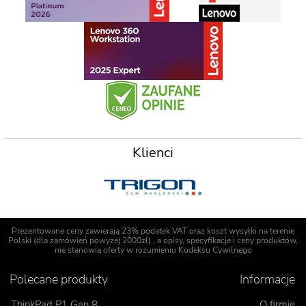
Klienci
Prezentowane ceny zawierają 23% podatek VAT oraz koszt wysyłki na terenie
Polski (dla zamówień powyżej 2000zł) , a opisy, specyfikacje i ceny produktów,
nie stanowią oferty w rozumieniu Kodeksu Cywilnego
Polecane produkty
Informacje
ThinkPad P1 Gen 8
O firmie