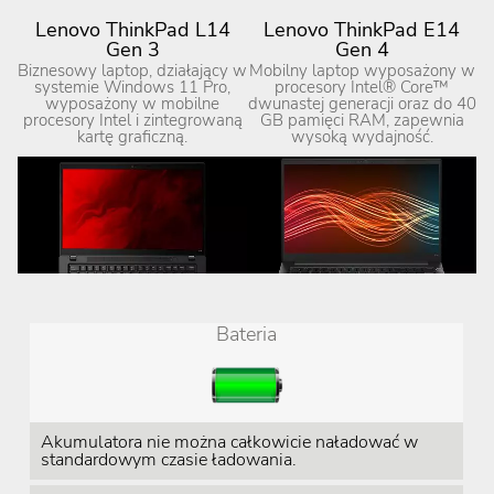
Lenovo ThinkPad L14
Lenovo ThinkPad E14
Gen 3
Gen 4
Biznesowy laptop, działający w
Mobilny laptop wyposażony w
systemie Windows 11 Pro,
procesory Intel® Core™
wyposażony w mobilne
dwunastej generacji oraz do 40
procesory Intel i zintegrowaną
GB pamięci RAM, zapewnia
kartę graficzną.
wysoką wydajność.
Bateria
Akumulatora nie można całkowicie naładować w
standardowym czasie ładowania.