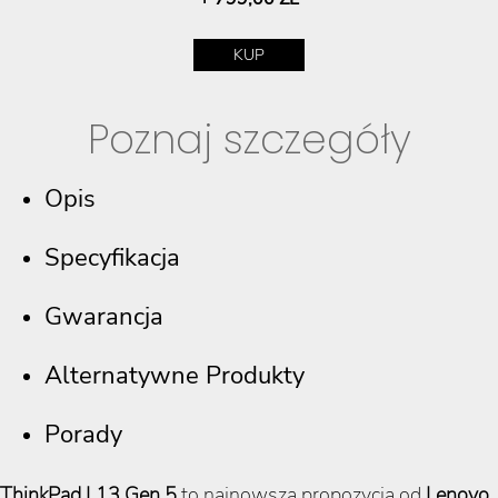
KUP
Poznaj szczegóły
Opis
Specyfikacja
Gwarancja
Alternatywne Produkty
Porady
ThinkPad L13 Gen 5
to najnowsza propozycja od
Lenovo
,