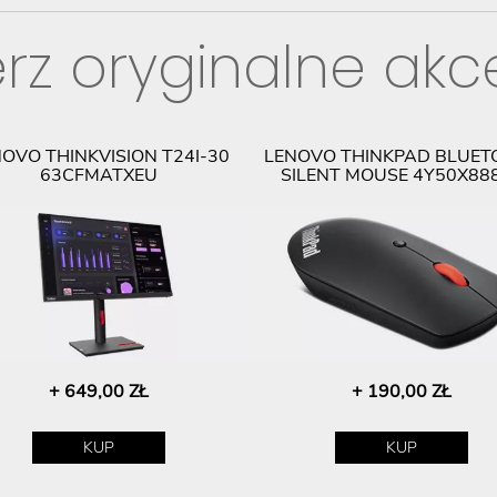
rz oryginalne akc
OVO THINKVISION T24I-30
LENOVO THINKPAD BLUET
63CFMATXEU
SILENT MOUSE 4Y50X88
+ 649,00 ZŁ
+ 190,00 ZŁ
KUP
KUP