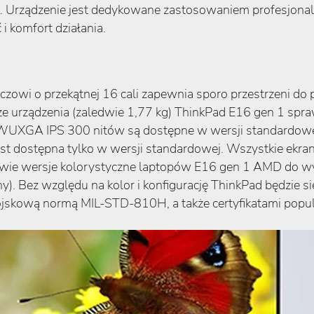
ści. Urządzenie jest dedykowane zastosowaniem profesjona
i komfort działania.
wi o przekątnej 16 cali zapewnia sporo przestrzeni do p
dze urządzenia (zaledwie 1,77 kg) ThinkPad E16 gen 1 spra
WUXGA IPS 300 nitów są dostępne w wersji standardowe
est dostępna tylko w wersji standardowej. Wszystkie ekra
wie wersje kolorystyczne laptopów E16 gen 1 AMD do w
rny). Bez względu na kolor i konfigurację ThinkPad będzie
wojskową normą MIL-STD-810H, a także certyfikatami po