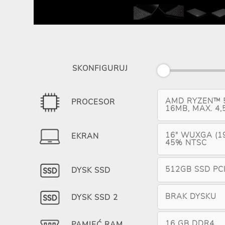
SKONFIGURUJ
AMD RYZEN™ 5
PROCESOR
16MB, MAX. 4,
16" WUXGA (19
EKRAN
45% NTSC
512GB SSD PC
DYSK SSD
BRAK DYSKU
DYSK SSD 2
16 GB DDR4
PAMIĘĆ RAM