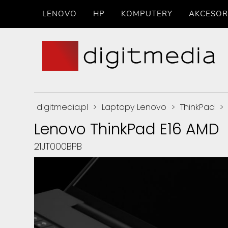
LENOVO
HP
KOMPUTERY
AKCESOR
digitmedia.pl
>
Laptopy Lenovo
>
ThinkPad
>
Lenovo ThinkPad E16 AMD
21JT000BPB