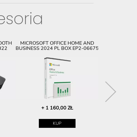
esoria
OOTH
MICROSOFT OFFICE HOME AND
THINKPAD SLI
822
BUSINESS 2024 PL BOX EP2-06675
(USB TYPE-
+ 1 160,00 ZŁ
+ 25
KUP