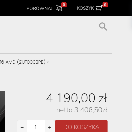
0
0
KOSZYK
PORÓWNAJ
16 AMD (21JT000BPB)
>
4 190,00
zł
netto
3 406,50
zł
−
+