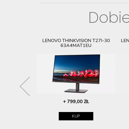
Dobie
ID USB-C WITH
LENOVO THINKVISION T27I-30
LEN
40AF0135EU
63A4MAT1EU
,00 ZŁ
+ 799,00 ZŁ
P
KUP