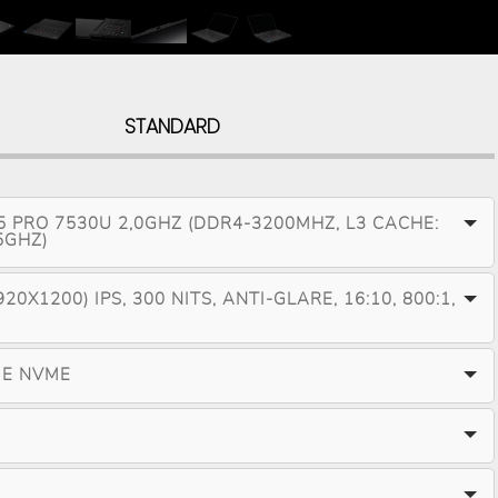
STANDARD
 PRO 7530U 2,0GHZ (DDR4-3200MHZ, L3 CACHE:
5GHZ)
20X1200) IPS, 300 NITS, ANTI-GLARE, 16:10, 800:1,
IE NVME