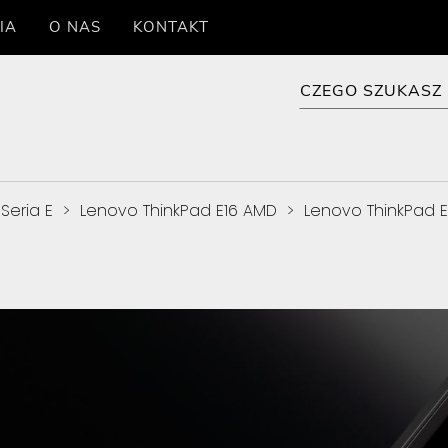
IA
O NAS
KONTAKT
Seria E
>
Lenovo ThinkPad E16 AMD
>
Lenovo ThinkPad E