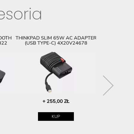
esoria
OOTH
THINKPAD SLIM 65W AC ADAPTER
THINKPAD HY
822
(USB TYPE-C) 4X20V24678
USB-A DOC
+ 255,00 ZŁ
+ 1 1
KUP