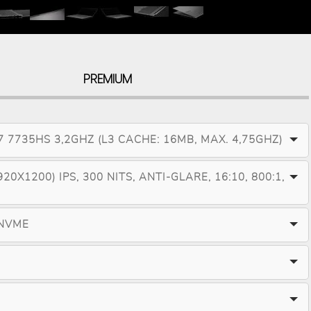
PREMIUM
 7735HS 3,2GHZ (L3 CACHE: 16MB, MAX. 4,75GHZ)
20X1200) IPS, 300 NITS, ANTI-GLARE, 16:10, 800:1,
 NVME