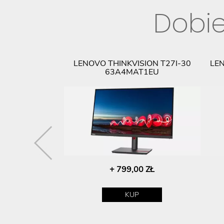
Dobie
 MYSZ LENOVO
LENOVO THINKVISION T27I-30
LEN
RELESS COMBO
63A4MAT1EU
39458
+ 799,00 ZŁ
00 ZŁ
P
KUP