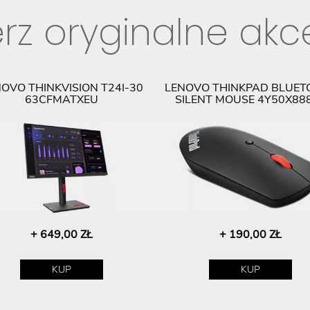
rz oryginalne akc
OVO THINKVISION T24I-30
LENOVO THINKPAD BLUET
63CFMATXEU
SILENT MOUSE 4Y50X88
+ 649,00 ZŁ
+ 190,00 ZŁ
KUP
KUP