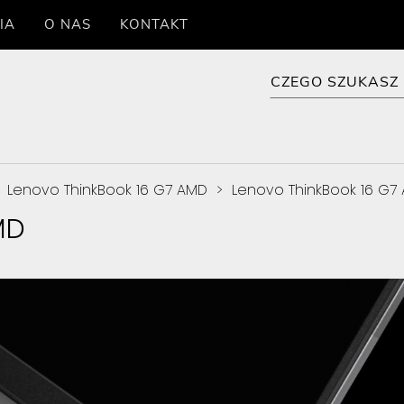
IA
O NAS
KONTAKT
>
Lenovo ThinkBook 16 G7 AMD
>
Lenovo ThinkBook 16 G7
MD