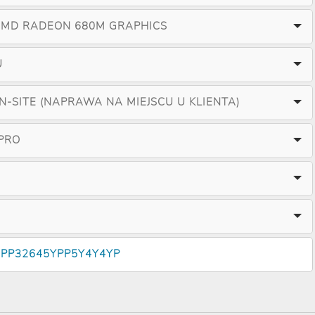
AMD RADEON 680M GRAPHICS
U
ON-SITE (NAPRAWA NA MIEJSCU U KLIENTA)
PRO
5PP32645YPP5Y4Y4YP