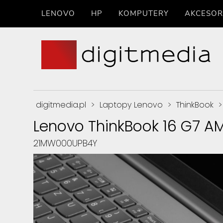
LENOVO
HP
KOMPUTERY
AKCESOR
digitmedia.pl
>
Laptopy Lenovo
>
ThinkBook
Lenovo ThinkBook 16 G7 A
21MW000UPB4Y