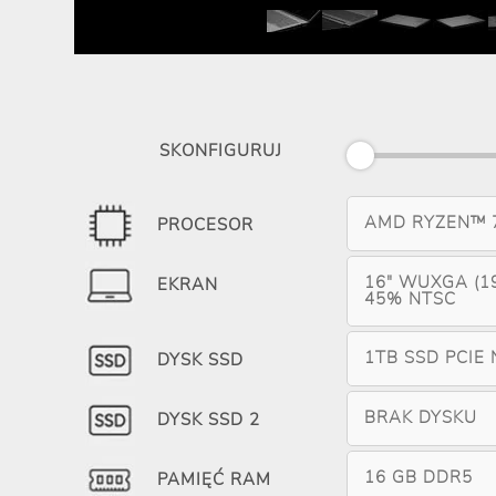
SKONFIGURUJ
AMD RYZEN™ 7
PROCESOR
16" WUXGA (19
EKRAN
45% NTSC
1TB SSD PCIE
DYSK SSD
BRAK DYSKU
DYSK SSD 2
16 GB DDR5
PAMIĘĆ RAM