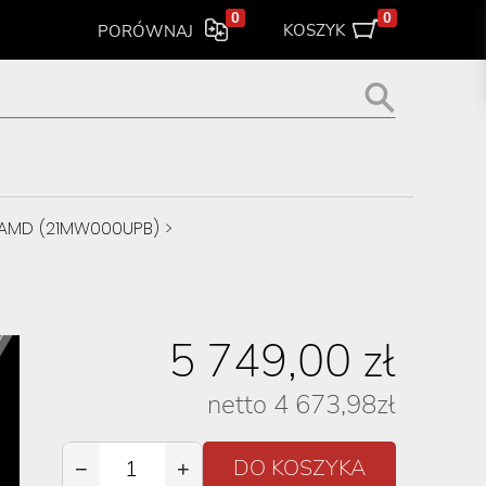
0
0
KOSZYK
PORÓWNAJ
 AMD (21MW000UPB)
>
5 749,00
zł
netto
4 673,98
zł
−
+