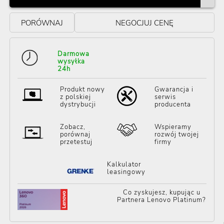
PORÓWNAJ
NEGOCJUJ CENĘ
Darmowa
wysyłka
24h
Produkt nowy
Gwarancja i
z polskiej
serwis
dystrybucji
producenta
Zobacz,
Wspieramy
porównaj
rozwój twojej
przetestuj
firmy
Kalkulator
leasingowy
Co zyskujesz, kupując u
Partnera Lenovo Platinum?