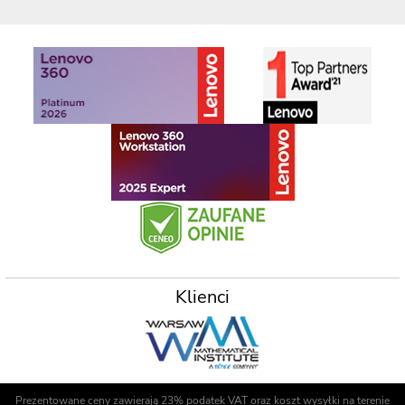
Klienci
Prezentowane ceny zawierają 23% podatek VAT oraz koszt wysyłki na terenie