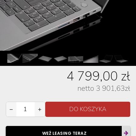
4 799,00
zł
netto
3 901,63
zł
−
+
WEŹ LEASING TERAZ