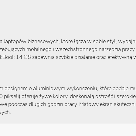
 laptopów biznesowych, które łączą w sobie styl, wydajn
rzebujących mobilnego i wszechstronnego narzędzia pracy
ThinkBook 14 G8 zapewnia szybkie działanie oraz efektywną
 designem o aluminiowym wykończeniu, które dodaje mu 
ikseli) oferuje żywe kolory, doskonałą ostrość i szeroki
zowe podczas długich godzin pracy. Matowy ekran skuteczni
wych.