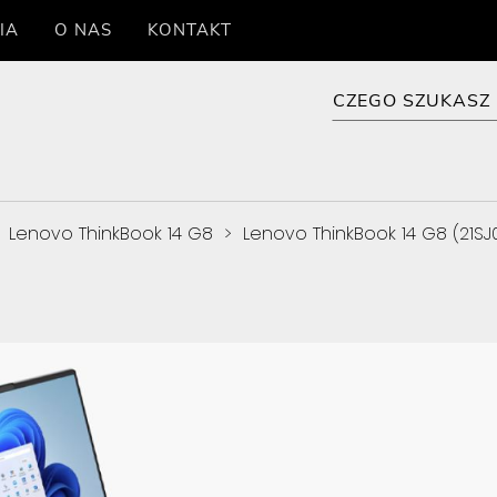
IA
O NAS
KONTAKT
>
Lenovo ThinkBook 14 G8
>
Lenovo ThinkBook 14 G8 (21S