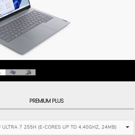
PREMIUM PLUS
 ULTRA 7 255H (E-CORES UP TO 4.40GHZ, 24MB)