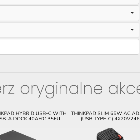
rz oryginalne akc
NKPAD HYBRID USB-C WITH
THINKPAD SLIM 65W AC A
SB-A DOCK 40AF0135EU
(USB TYPE-C) 4X20V24