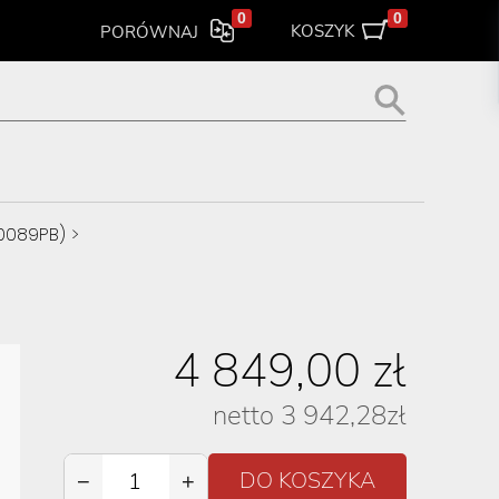
0
0
KOSZYK
PORÓWNAJ
J0089PB)
>
4 849,00
zł
netto
3 942,28
zł
−
+