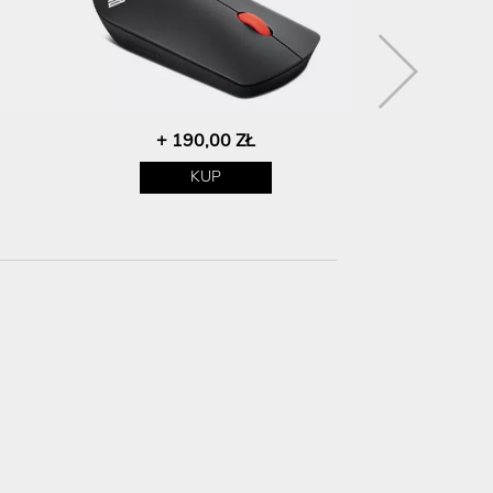
+ 190,00 ZŁ
+ 64
KUP