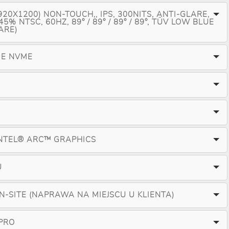
20X1200) NON-TOUCH,, IPS, 300NITS, ANTI-GLARE,
 45% NTSC, 60HZ, 89° / 89° / 89° / 89°, TÜV LOW BLUE
ARE)
IE NVME
NTEL® ARC™ GRAPHICS
U
ON-SITE (NAPRAWA NA MIEJSCU U KLIENTA)
PRO