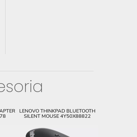
esoria
DAPTER
LENOVO THINKPAD BLUETOOTH
LENOVO THIN
678
SILENT MOUSE 4Y50X88822
63C