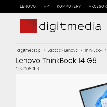
LENOVO
HP
KOMPUTERY
AKCESOR
digitmedia.pl
>
Laptopy Lenovo
>
ThinkBook
Lenovo ThinkBook 14 G8
21SJ0089PB