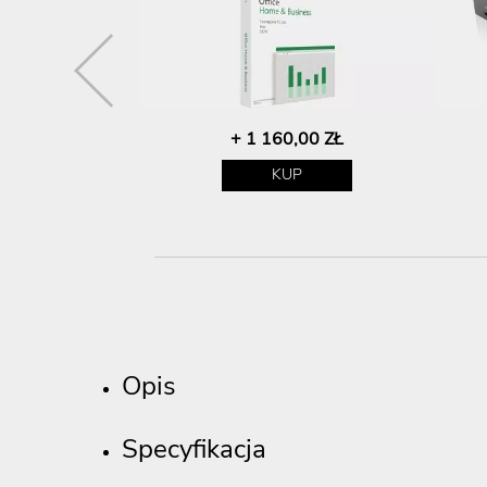
00 ZŁ
+ 1 160,00 ZŁ
P
KUP
Opis
Specyfikacja