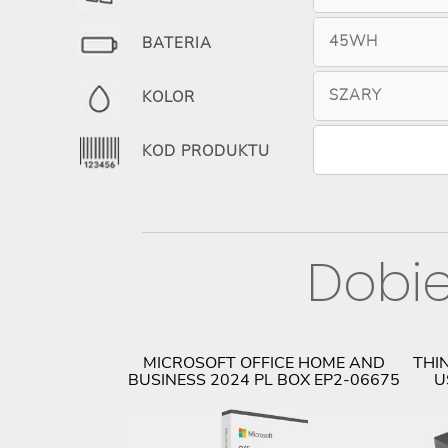
45WH
BATERIA
SZARY
KOLOR
KOD PRODUKTU
Dobie
ISION T27I-30
MICROSOFT OFFICE HOME AND
THI
AT1EU
BUSINESS 2024 PL BOX EP2-06675
U