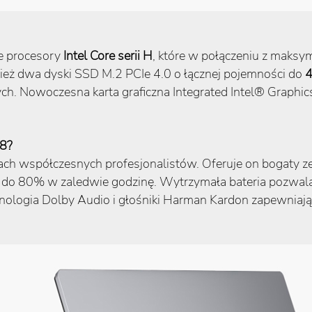
e procesory
Intel Core serii H
, które w połączeniu z maksy
eż dwa dyski SSD M.2 PCIe 4.0 o łącznej pojemności do
4
h. Nowoczesna karta graficzna Integrated Intel® Graphics
G8?
ch współczesnych profesjonalistów. Oferuje on bogaty zes
i do 80% w zaledwie godzinę. Wytrzymała bateria pozwala 
hnologia Dolby Audio i głośniki Harman Kardon zapewniaj