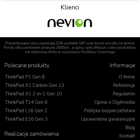
Klienci
Prezentowane ceny zawierają 23% podatek VAT oraz koszt wysyłki na terenie
Polski (dla zamówień powyżej 2000zł) , a opisy, specyfikacje i ceny produktów,
nie stanowią oferty w rozumieniu Kodeksu Cywilnego
Polecane produkty
Informacje
ThinkPad P1 Gen 8
O firmie
ThinkPad X1 Carbon Gen 13
Referencje
ThinkPad X1 2-in-1 Gen 10
Regulamin
ThinkPad T14 Gen 6
Opinie o Digitmedia
ThinkPad L16 Gen 2
Polityka bezpieczeństwa
ThinkPad E16 Gen 3
Uprawnienia gwarancyjne
Blog
Realizacje zamówienia
Kontakt