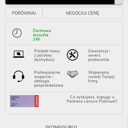
PORÓWNAJ
NEGOCJUJ CENĘ
Darmowa
wysyłka
24h
Produkt nowy
Gwarancja i
z polskiej
serwis
dystrybucji
producenta
Profesjonalne
Wspieramy
wsparcie i
rozwój Twojej
obsługa
firmy
posprzedażowa
Co zyskujesz, kupując u
Partnera Lenovo Platinum?
SKONFIGURUJ