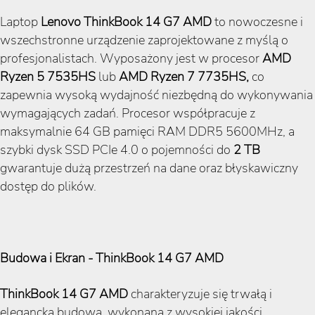
Laptop
Lenovo ThinkBook 14 G7 AMD
to nowoczesne i
wszechstronne urządzenie zaprojektowane z myślą o
profesjonalistach. Wyposażony jest w procesor
AMD
Ryzen 5 7535HS
lub
AMD Ryzen 7 7735HS,
co
zapewnia wysoką wydajność niezbędną do wykonywania
wymagających zadań. Procesor współpracuje z
maksymalnie 64 GB pamięci RAM DDR5 5600MHz, a
szybki dysk SSD PCIe 4.0 o pojemności do
2 TB
gwarantuje dużą przestrzeń na dane oraz błyskawiczny
dostęp do plików.
Budowa i Ekran - ThinkBook 14 G7 AMD
ThinkBook 14 G7 AMD
charakteryzuje się trwałą i
elegancką budową, wykonaną z wysokiej jakości