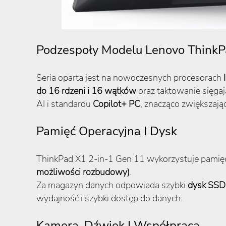
Podzespoły Modelu Lenovo ThinkP
Seria oparta jest na nowoczesnych procesorach
do 16 rdzeni i 16 wątków
oraz taktowanie sięga
AI i standardu
Copilot+ PC
, znacząco zwiększaj
Pamięć Operacyjna I Dysk
ThinkPad X1 2-in-1 Gen 11 wykorzystuje pami
możliwości rozbudowy)
.
Za magazyn danych odpowiada szybki
dysk SSD 
wydajność i szybki dostęp do danych.
Kamera, Dźwięk I Współpraca