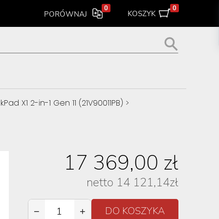
0
0
KOSZYK
PORÓWNAJ
Pad X1 2-in-1 Gen 11 (21V90011PB)
>
17 369,00
zł
netto
14 121,14
zł
−
+