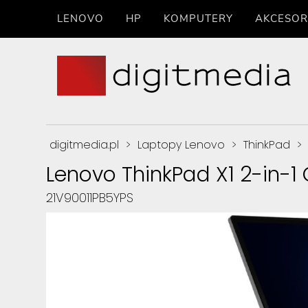
LENOVO
HP
KOMPUTERY
AKCESOR
digitmedia.pl
>
Laptopy Lenovo
>
ThinkPad
>
Lenovo ThinkPad X1 2-in-1 
21V90011PB5YPS