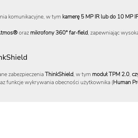
ia komunikacyjne, w tym
kamerę 5 MP IR lub do 10 MP IR
 Atmos®
oraz
mikrofony 360° far-field
, zapewniając wysoką
nkShield
ane zabezpieczenia
ThinkShield
, w tym
moduł TPM 2.0
,
cz
az funkcje wykrywania obecności użytkownika (
Human Pre