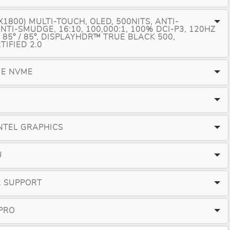
0X1800) MULTI-TOUCH, OLED, 500NITS, ANTI-
NTI-SMUDGE, 16:10, 100,000:1, 100% DCI-P3, 120HZ
 / 85° / 85°, DISPLAYHDR™ TRUE BLACK 500,
IFIED 2.0
IE NVME
NTEL GRAPHICS
U
R SUPPORT
PRO