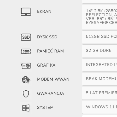
14" 2.8K (288
EKRAN
REFLECTION, A
VRR, 85° / 85°
EYESAFE® CERT
512GB SSD PC
DYSK SSD
32 GB DDR5
PAMIĘĆ RAM
INTEGRATED I
GRAFIKA
BRAK MODEM
MODEM WWAN
5 LAT PREMIE
GWARANCJA
WINDOWS 11 
SYSTEM