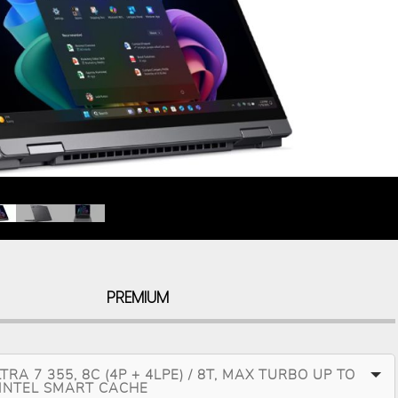
PREMIUM
TRA 7 355, 8C (4P + 4LPE) / 8T, MAX TURBO UP TO
 INTEL SMART CACHE