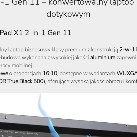
-1 Gen 11 – konwertowalny laptop 
dotykowym
kPad X1 2-In-1 Gen 11
lny laptop biznesowy klasy premium z konstrukcją
2-w-1 
. Obudowa wykonana z wysokiej jakości
aluminium
zapewnia
pracy mobilnej.
owe
o proporcjach
16:10
, dostępne w wariantach
WUXGA I
R True Black 500)
, oferujące wysoką jakość obrazu i komf