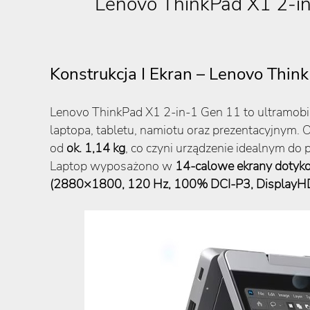
Lenovo ThinkPad X1 2-in
Konstrukcja I Ekran – Lenovo Thin
Lenovo ThinkPad X1 2-in-1 Gen 11 to ultramobi
laptopa, tabletu, namiotu oraz prezentacyjnym
od
ok. 1,14 kg
, co czyni urządzenie idealnym do 
Laptop wyposażono w
14-calowe ekrany dotyk
(2880×1800, 120 Hz, 100% DCI-P3, DisplayHD