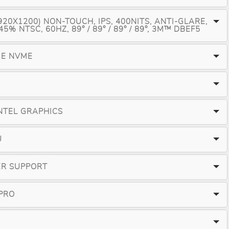
20X1200) NON-TOUCH, IPS, 400NITS, ANTI-GLARE,
 45% NTSC, 60HZ, 89° / 89° / 89° / 89°, 3M™ DBEF5
IE NVME
NTEL GRAPHICS
U
ER SUPPORT
PRO