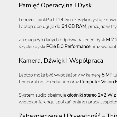
Pamięć Operacyjna I Dysk
Lenovo ThinkPad T14 Gen 7 wykorzystuje now
Laptop obsługuje do
64 GB RAM
, pracując w t
Za magazyn danych odpowiada jeden dysk
M.2 2
szybkie dyski
PCIe 5.0 Performance
oraz wariant
Kamera, Dźwięk I Współpraca
Laptop może być wyposażony w kamerę
5 MP
l
temporal noise reduction oraz
Computer Vision 
System audio obejmuje
głośniki stereo 2×2 W 
wideokonferencji, spotkań online i pracy zespo
Zabezpieczenia I Prywatność – Thi