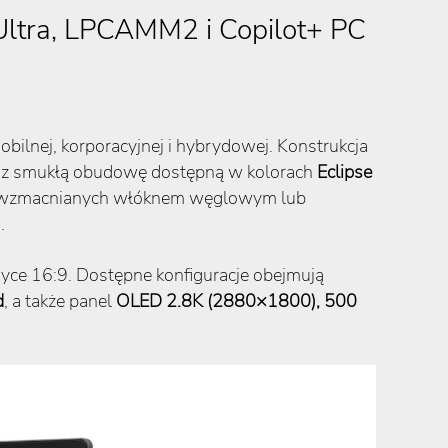
Ultra, LPCAMM2 i Copilot+ PC
lnej, korporacyjnej i hybrydowej. Konstrukcja
z smukłą obudowę dostępną w kolorach
Eclipse
ów wzmacnianych włóknem węglowym lub
.
ryce 16:9. Dostępne konfiguracje obejmują
d
, a także panel
OLED 2.8K (2880×1800), 500