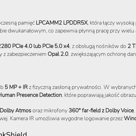
oczesną pamięć
LPCAMM2 LPDDR5X
, która łączy wysok
rybie dwukanałowym, co zapewnia płynną pracę przy wielu 
280 PCIe 4.0 lub PCIe 5.0 x4
, z obsługą nośników do
2 
y z zabezpieczeniem
Opal 2.0
, zwiększającym ochronę da
ub
5 MP + IR
z fizyczną zasłoną prywatności. W wybranych
Human Presence Detection
, które poprawiają jakość obraz
z Dolby Atmos
oraz mikrofony
360° far-field z Dolby Voice
łowej. Kamera IR umożliwia wygodne logowanie przez
Wind
nkShield