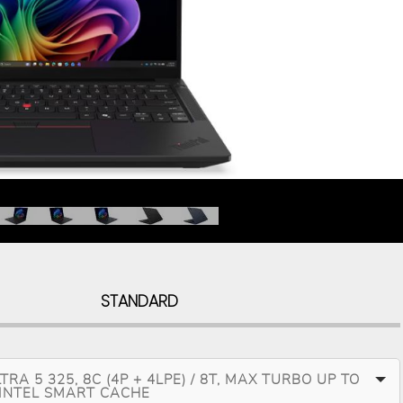
STANDARD
TRA 5 325, 8C (4P + 4LPE) / 8T, MAX TURBO UP TO
 INTEL SMART CACHE