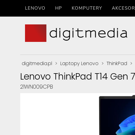
LENOVO
HP
KOMPUTERY
AKCESOR
digitmedia.pl
>
Laptopy Lenovo
>
ThinkPad
>
Lenovo ThinkPad T14 Gen 
21WN009CPB