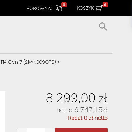
0
0
KOSZYK
PORÓWNAJ
 T14 Gen 7 (21WN009CPB)
>
8 299,00
zł
netto
6 747,15
zł
Rabat
0
zł netto