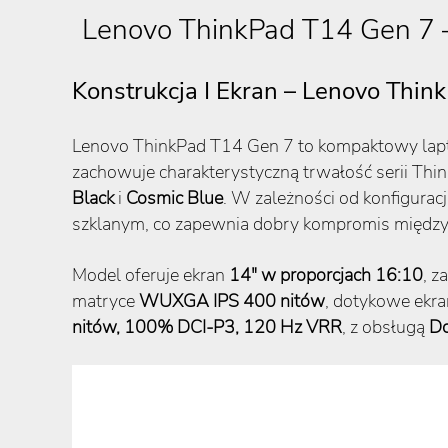
Lenovo ThinkPad T14 Gen 7 –
Konstrukcja I Ekran – Lenovo Thin
Lenovo ThinkPad T14 Gen 7 to kompaktowy lapto
zachowuje charakterystyczną trwałość serii Thin
Black
i
Cosmic Blue
. W zależności od konfigur
szklanym, co zapewnia dobry kompromis między
Model oferuje ekran
14″ w proporcjach 16:10
, z
matryce
WUXGA IPS 400 nitów
, dotykowe ekr
nitów, 100% DCI-P3, 120 Hz VRR
, z obsługą
Do