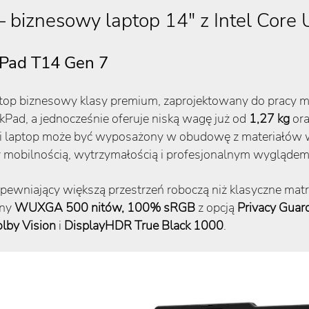
 biznesowy laptop 14″ z Intel Core 
kPad T14 Gen 7
p biznesowy klasy premium, zaprojektowany do pracy mobi
kPad, a jednocześnie oferuje niską wagę już od
1,27 kg
ora
acji laptop może być wyposażony w obudowę z materiał
 mobilnością, wytrzymałością i profesjonalnym wyglądem
apewniający większą przestrzeń roboczą niż klasyczne mat
any
WUXGA 500 nitów, 100% sRGB
z opcją
Privacy Guar
lby Vision
i
DisplayHDR True Black 1000
.