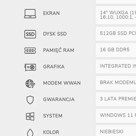
14" WUXGA (19
EKRAN
16:10, 1000:1,
512GB SSD PC
DYSK SSD
16 GB DDR5
PAMIĘĆ RAM
INTEGRATED I
GRAFIKA
BRAK MODEM
MODEM WWAN
3 LATA PREMI
GWARANCJA
WINDOWS 11 
SYSTEM
NIEBIESKI
KOLOR