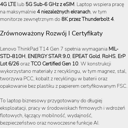
4G LTE
lub
5G Sub-6 GHz z eSIM
. Laptop wspiera pracę
na maksymalnie
4 niezależnych ekranach
, w tym
monitorze zewnętrznym do
8K przez Thunderbolt 4
.
Zrównoważony Rozwój I Certyfikaty
Lenovo ThinkPad T14 Gen 7 spełnia wymagania
MIL-
STD-810H
,
ENERGY STAR 9.0
,
EPEAT Gold
,
RoHS
,
ErP
Lot 6/26
oraz
TCO Certified Gen 10
. W konstrukcji
wykorzystano materiały z recyklingu, w tym magnez, stal,
tworzywa PCC, kobalt z recyklingu w baterii oraz
opakowanie bez plastiku z papierem certyfikowanym FSC.
To laptop biznesowy przygotowany do długiej
eksploatacji, pracy w środowiskach firmowych i wdrożeń
flotowych, łączący mobilność, wydajność,
bezpieczeństwo oraz nowoczesne funkcje AI.