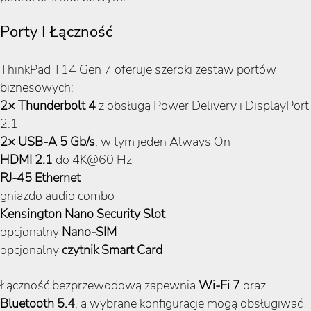
Porty I Łączność
ThinkPad T14 Gen 7 oferuje szeroki zestaw portów
biznesowych:
2× Thunderbolt 4
z obsługą Power Delivery i DisplayPort
2.1
2× USB-A 5 Gb/s
, w tym jeden Always On
HDMI 2.1
do 4K@60 Hz
RJ-45 Ethernet
gniazdo audio combo
Kensington Nano Security Slot
opcjonalny
Nano-SIM
opcjonalny
czytnik Smart Card
Łączność bezprzewodową zapewnia
Wi-Fi 7
oraz
Bluetooth 5.4
, a wybrane konfiguracje mogą obsługiwać