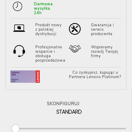
Darmowa
wysyłka
24h
Produkt nowy
Gwarancja i
z polskiej
serwis
dystrybucji
producenta
Profesjonalne
Wspieramy
wsparcie i
rozwój Twojej
obsługa
firmy
posprzedażowa
Co zyskujesz, kupując u
Partnera Lenovo Platinum?
SKONFIGURUJ
STANDARD