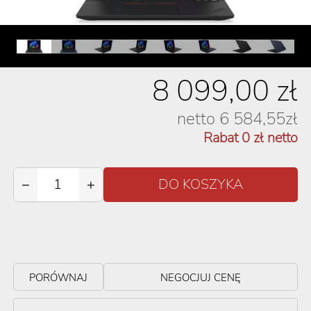
8 099,00
zł
netto
6 584,55
zł
Rabat
0
zł netto
−
+
PORÓWNAJ
NEGOCJUJ CENĘ