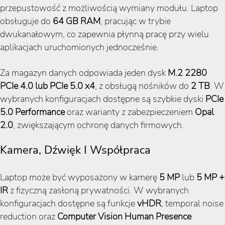
przepustowość z możliwością wymiany modułu. Laptop
obsługuje do
64 GB RAM
, pracując w trybie
dwukanałowym, co zapewnia płynną pracę przy wielu
aplikacjach uruchomionych jednocześnie.
Za magazyn danych odpowiada jeden dysk
M.2 2280
PCIe 4.0 lub PCIe 5.0 x4
, z obsługą nośników do
2 TB
. W
wybranych konfiguracjach dostępne są szybkie dyski
PCIe
5.0 Performance
oraz warianty z zabezpieczeniem
Opal
2.0
, zwiększającym ochronę danych firmowych.
Kamera, Dźwięk I Współpraca
Laptop może być wyposażony w kamerę
5 MP
lub
5 MP +
IR
z fizyczną zasłoną prywatności. W wybranych
konfiguracjach dostępne są funkcje
vHDR
, temporal noise
reduction oraz
Computer Vision Human Presence