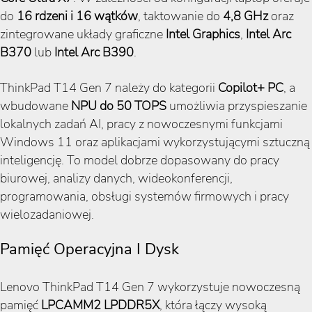
do
16 rdzeni i 16 wątków
, taktowanie do
4,8 GHz
oraz
zintegrowane układy graficzne
Intel Graphics
,
Intel Arc
B370
lub
Intel Arc B390
.
ThinkPad T14 Gen 7 należy do kategorii
Copilot+ PC
, a
wbudowane
NPU do 50 TOPS
umożliwia przyspieszanie
lokalnych zadań AI, pracy z nowoczesnymi funkcjami
Windows 11 oraz aplikacjami wykorzystującymi sztuczną
inteligencję. To model dobrze dopasowany do pracy
biurowej, analizy danych, wideokonferencji,
programowania, obsługi systemów firmowych i pracy
wielozadaniowej.
Pamięć Operacyjna I Dysk
Lenovo ThinkPad T14 Gen 7 wykorzystuje nowoczesną
pamięć
LPCAMM2 LPDDR5X
, która łączy wysoką