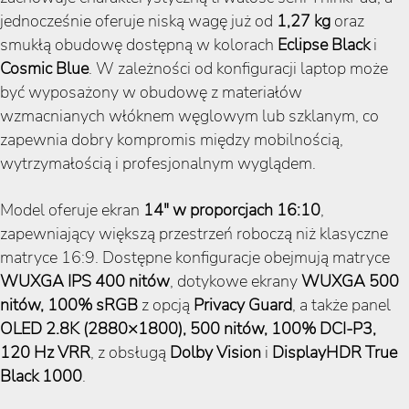
jednocześnie oferuje niską wagę już od
1,27 kg
oraz
smukłą obudowę dostępną w kolorach
Eclipse Black
i
Cosmic Blue
. W zależności od konfiguracji laptop może
być wyposażony w obudowę z materiałów
wzmacnianych włóknem węglowym lub szklanym, co
zapewnia dobry kompromis między mobilnością,
wytrzymałością i profesjonalnym wyglądem.
Model oferuje ekran
14″ w proporcjach 16:10
,
zapewniający większą przestrzeń roboczą niż klasyczne
matryce 16:9. Dostępne konfiguracje obejmują matryce
WUXGA IPS 400 nitów
, dotykowe ekrany
WUXGA 500
nitów, 100% sRGB
z opcją
Privacy Guard
, a także panel
OLED 2.8K (2880×1800), 500 nitów, 100% DCI-P3,
120 Hz VRR
, z obsługą
Dolby Vision
i
DisplayHDR True
Black 1000
.