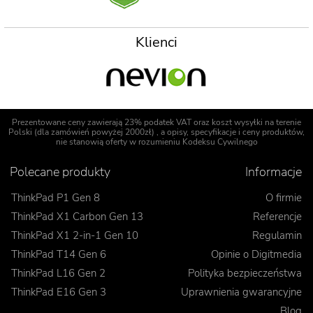
Klienci
Prezentowane ceny zawierają 23% podatek VAT oraz koszt wysyłki na terenie
Polski (dla zamówień powyżej 2000zł) , a opisy, specyfikacje i ceny produktów,
nie stanowią oferty w rozumieniu Kodeksu Cywilnego
Polecane produkty
Informacje
ThinkPad P1 Gen 8
O firmie
ThinkPad X1 Carbon Gen 13
Referencje
ThinkPad X1 2-in-1 Gen 10
Regulamin
ThinkPad T14 Gen 6
Opinie o Digitmedia
ThinkPad L16 Gen 2
Polityka bezpieczeństwa
ThinkPad E16 Gen 3
Uprawnienia gwarancyjne
Blog