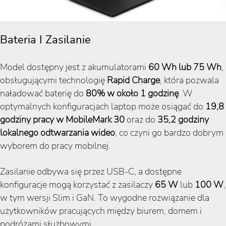
Bateria I Zasilanie
Model dostępny jest z akumulatorami
60 Wh lub 75 Wh
,
obsługującymi technologię
Rapid Charge
, która pozwala
naładować baterię do
80% w około 1 godzinę
. W
optymalnych konfiguracjach laptop może osiągać do
19,8
godziny pracy w MobileMark 30
oraz do
35,2 godziny
lokalnego odtwarzania wideo
, co czyni go bardzo dobrym
wyborem do pracy mobilnej.
Zasilanie odbywa się przez USB-C, a dostępne
konfiguracje mogą korzystać z zasilaczy
65 W
lub
100 W
,
w tym wersji Slim i GaN. To wygodne rozwiązanie dla
użytkowników pracujących między biurem, domem i
podróżami służbowymi.