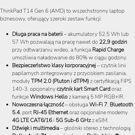
ThinkPad T14 Gen 6 (AMD) to wszechstronny laptop
biznesowy, oferujący szeroki zestaw funkcji:
Długa praca na baterii
– akumulatory 52,5 Wh lub
57 Wh pozwalają na pracę nawet do
22,9 godzin
przy odtwarzaniu wideo, a funkcja
Rapid Charge
umożliwia naładowanie do 80% w ciągu godziny.
Bezpieczeństwo klasy korporacyjnej
– czytnik linii
papilarnych zintegrowany z przyciskiem zasilania,
moduły
TPM 2.0 (Pluton i dTPM)
z certyfikacją FIPS
140-3, opcjonalny
czytnik kart Smart Card
oraz
funkcje
Windows Hello
z kamerą 5 MP RGB+IR.
Nowoczesna łączność
– obsługa
Wi-Fi 7
,
Bluetooth
5.4
, port
RJ-45 Ethernet
oraz opcjonalne modemy
4G LTE CAT6/16
i
5G Sub-6 GHz
z eSIM.
Dźwięk i multimedia
– głośniki stereo z technologią