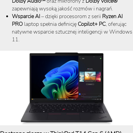
Dolby Audio™
oraz mikrofony z
Dolby Voice®
zapewniają wysoką jakość rozmów i nagrań.
Wsparcie AI
– dzięki procesorom z serii
Ryzen AI
PRO
laptop spełnia definicję
Copilot+ PC
, oferując
natywne wsparcie sztucznej inteligencji w Windows
11.