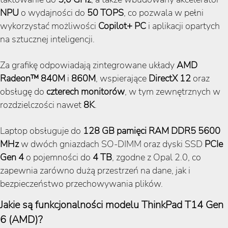
NPU
o wydajności do
50 TOPS
, co pozwala w pełni
wykorzystać możliwości
Copilot+ PC
i aplikacji opartych
na sztucznej inteligencji.
Za grafikę odpowiadają zintegrowane układy
AMD
Radeon™ 840M
i
860M
, wspierające
DirectX 12
oraz
obsługę do
czterech monitorów
, w tym zewnętrznych w
rozdzielczości nawet
8K
.
Laptop obsługuje do
128 GB pamięci RAM DDR5 5600
MHz
w dwóch gniazdach SO-DIMM oraz dyski SSD
PCIe
Gen 4
o pojemności do
4 TB
, zgodne z Opal 2.0, co
zapewnia zarówno dużą przestrzeń na dane, jak i
bezpieczeństwo przechowywania plików.
Jakie są funkcjonalności modelu ThinkPad T14 Gen
6 (AMD)?