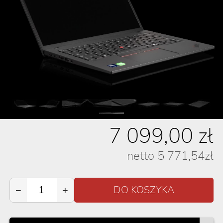
7 099,00
zł
netto
5 771,54
zł
−
+