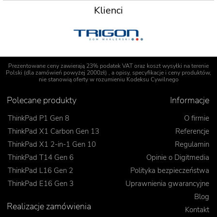
Klienci
Prezentowane ceny zawierają 23% podatek VAT oraz koszt wysyłki na terenie
Polski (dla zamówień powyżej 2000zł) , a opisy, specyfikacje i ceny produktów,
nie stanowią oferty w rozumieniu Kodeksu Cywilnego
Polecane produkty
Informacje
ThinkPad P1 Gen 8
O firmie
ThinkPad X1 Carbon Gen 13
Referencje
ThinkPad X1 2-in-1 Gen 10
Regulamin
ThinkPad T14 Gen 6
Opinie o Digitmedia
ThinkPad L16 Gen 2
Polityka bezpieczeństwa
ThinkPad E16 Gen 3
Uprawnienia gwarancyjne
Blog
Realizacje zamówienia
Kontakt