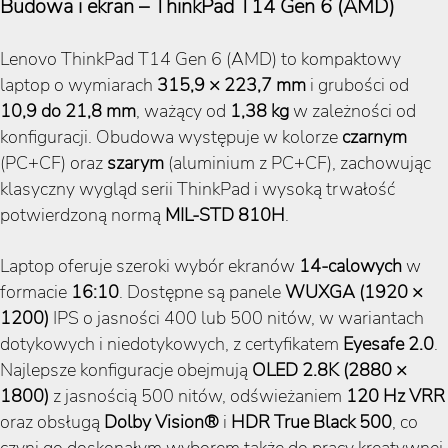
Budowa i ekran – ThinkPad T14 Gen 6 (AMD)
Lenovo ThinkPad T14 Gen 6 (AMD) to kompaktowy
laptop o wymiarach
315,9 × 223,7 mm
i grubości od
10,9 do 21,8 mm
, ważący od
1,38 kg
w zależności od
konfiguracji. Obudowa występuje w kolorze
czarnym
(PC+CF) oraz
szarym
(aluminium z PC+CF), zachowując
klasyczny wygląd serii ThinkPad i wysoką trwałość
potwierdzoną normą
MIL-STD 810H
.
Laptop oferuje szeroki wybór ekranów
14-calowych
w
formacie
16:10
. Dostępne są panele
WUXGA (1920 ×
1200)
IPS o jasności 400 lub 500 nitów, w wariantach
dotykowych i niedotykowych, z certyfikatem
Eyesafe 2.0
.
Najlepsze konfiguracje obejmują
OLED 2.8K (2880 ×
1800)
z jasnością 500 nitów, odświeżaniem
120 Hz VRR
oraz obsługą
Dolby Vision®
i
HDR True Black 500
, co
czyni go doskonałym wyborem także do pracy kreatywnej.