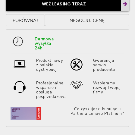
WEŹ LEASING TERAZ
PORÓWNAJ
NEGOCJUJ CENĘ
Darmowa
wysyłka
24h
Produkt nowy
Gwarancja i
z polskiej
serwis
dystrybucji
producenta
Profesjonalne
Wspieramy
wsparcie i
rozwój Twojej
obsługa
firmy
posprzedażowa
Co zyskujesz, kupując u
Partnera Lenovo Platinum?