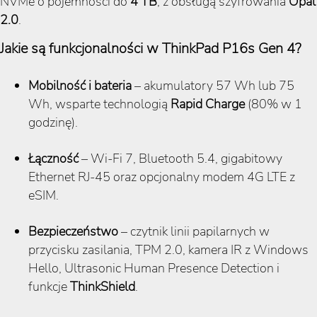
NVMe o pojemności do
4
TB
, z obsługą szyfrowania
Opal
2.0
.
Jakie są funkcjonalności w ThinkPad P16s Gen 4?
Mobilność i bateria
– akumulatory 57 Wh lub 75
Wh, wsparte technologią
Rapid Charge
(80% w 1
godzinę).
Łączność
– Wi-Fi 7, Bluetooth 5.4, gigabitowy
Ethernet RJ-45 oraz opcjonalny modem 4G LTE z
eSIM.
Bezpieczeństwo
– czytnik linii papilarnych w
przycisku zasilania, TPM 2.0, kamera IR z Windows
Hello, Ultrasonic Human Presence Detection i
funkcje
ThinkShield
.