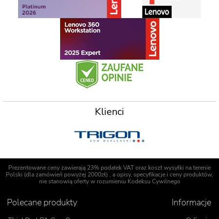
Klienci
Prezentowane ceny zawierają 23% podatek VAT oraz koszt wysyłki na terenie
Polski (dla zamówień powyżej 2000zł) , a opisy, specyfikacje i ceny produktów,
nie stanowią oferty w rozumieniu Kodeksu Cywilnego
Polecane produkty
Informacje