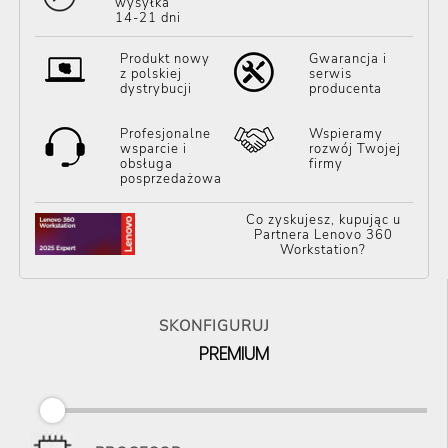
wysyłka
14-21 dni
Produkt nowy
Gwarancja i
z polskiej
serwis
dystrybucji
producenta
Profesjonalne
Wspieramy
wsparcie i
rozwój Twojej
obsługa
firmy
posprzedażowa
Co zyskujesz, kupując u
Partnera Lenovo 360
Workstation?
SKONFIGURUJ
PREMIUM