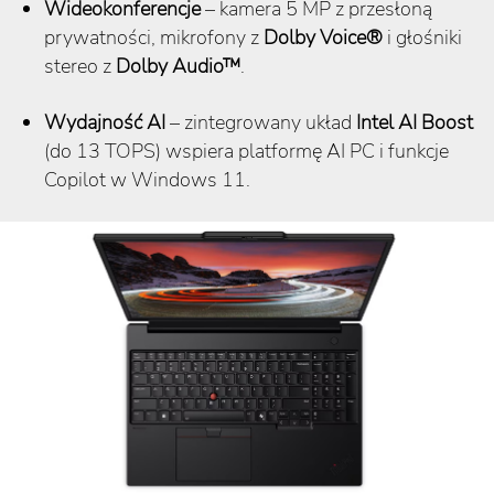
Wideokonferencje
– kamera 5 MP z przesłoną
prywatności, mikrofony z
Dolby Voice®
i głośniki
stereo z
Dolby Audio™
.
Wydajność AI
– zintegrowany układ
Intel AI Boost
(do 13 TOPS) wspiera platformę AI PC i funkcje
Copilot w Windows 11.