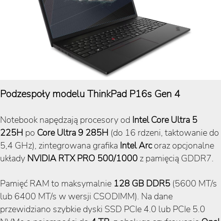
Podzespoły modelu ThinkPad P16s Gen 4
Notebook napędzają procesory od
Intel Core Ultra 5
225H
po
Core Ultra 9 285H
(do 16 rdzeni, taktowanie do
5,4 GHz), zintegrowana grafika
Intel Arc
oraz opcjonalne
układy
NVIDIA RTX PRO 500/1000
z pamięcią GDDR7.
Pamięć RAM to maksymalnie
128
GB DDR5
(5600 MT/s
lub 6400 MT/s w wersji CSODIMM). Na dane
przewidziano szybkie dyski SSD PCIe 4.0 lub PCIe 5.0