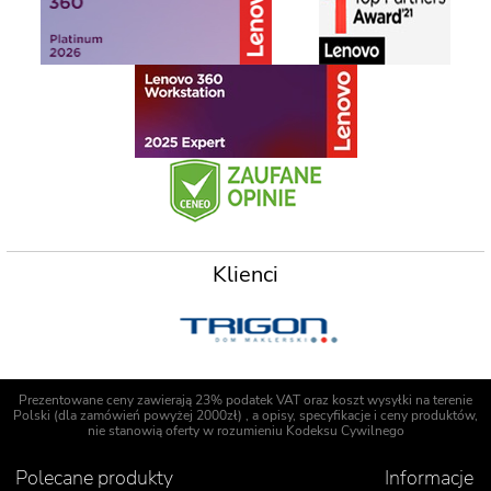
Klienci
Prezentowane ceny zawierają 23% podatek VAT oraz koszt wysyłki na terenie
Polski (dla zamówień powyżej 2000zł) , a opisy, specyfikacje i ceny produktów,
nie stanowią oferty w rozumieniu Kodeksu Cywilnego
Polecane produkty
Informacje