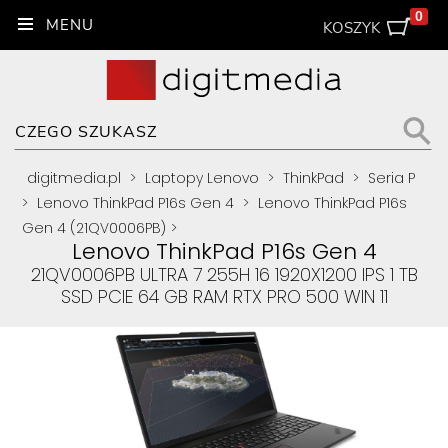
0
KOSZYK
digitmedia.pl
>
Laptopy Lenovo
>
ThinkPad
>
Seria P
>
Lenovo ThinkPad P16s Gen 4
>
Lenovo ThinkPad P16s
Gen 4 (21QV0006PB)
>
Lenovo ThinkPad P16s Gen 4
21QV0006PB ULTRA 7 255H 16 1920X1200 IPS 1 TB
SSD PCIE 64 GB RAM RTX PRO 500 WIN 11