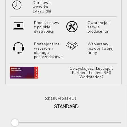
Darmowa
wysyłka
14-21 dni
Produkt nowy
Gwarancja i
z polskiej
serwis
dystrybucji
producenta
Profesjonalne
Wspieramy
wsparcie i
rozwój Twojej
obsługa
firmy
posprzedażowa
Co zyskujesz, kupując u
Partnera Lenovo 360
Workstation?
SKONFIGURUJ
STANDARD