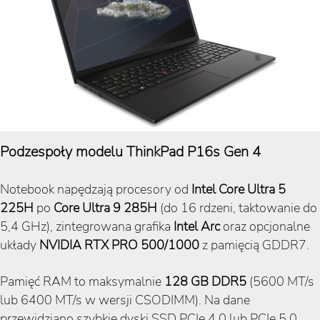
Podzespoły modelu ThinkPad P16s Gen 4
Notebook napędzają procesory od
Intel Core Ultra 5
225H
po
Core Ultra 9 285H
(do 16 rdzeni, taktowanie do
5,4 GHz), zintegrowana grafika
Intel Arc
oraz opcjonalne
układy
NVIDIA RTX PRO 500/1000
z pamięcią GDDR7.
Pamięć RAM to maksymalnie
128
GB DDR5
(5600 MT/s
lub 6400 MT/s w wersji CSODIMM). Na dane
przewidziano szybkie dyski SSD PCIe 4.0 lub PCIe 5.0