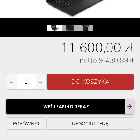
11 600,00
zł
netto
9 430,89
zł
−
+
WEŹ LEASING TERAZ
PORÓWNAJ
NEGOCJUJ CENĘ