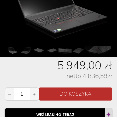
5 949,00
zł
netto
4 836,59
zł
−
+
WEŹ LEASING TERAZ