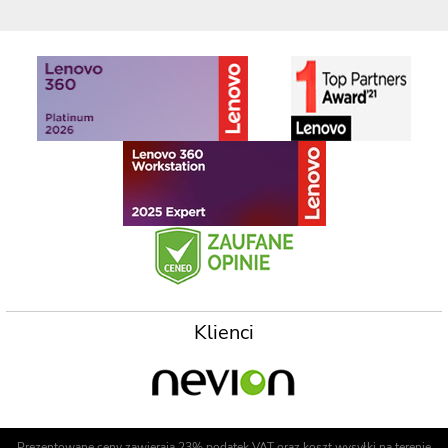
Klienci
Prezentowane ceny zawierają 23% podatek VAT oraz koszt wysyłki na terenie