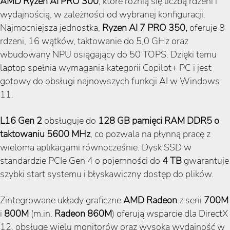
AMD Ryzen AI PRO 300
, które różnią się liczbą rdzeni i
wydajnością, w zależności od wybranej konfiguracji.
Najmocniejsza jednostka,
Ryzen AI 7 PRO 350,
oferuje 8
rdzeni, 16 wątków, taktowanie do 5,0 GHz oraz
wbudowany NPU osiągający do 50 TOPS. Dzięki temu
laptop spełnia wymagania kategorii Copilot+ PC i jest
gotowy do obsługi najnowszych funkcji AI w Windows
11.
L16 Gen 2
obsługuje do
128 GB pamięci RAM DDR5 o
taktowaniu 5600 MHz
, co pozwala na płynną pracę z
wieloma aplikacjami równocześnie. Dysk SSD w
standardzie PCIe Gen 4 o pojemności do
4 TB
gwarantuje
szybki start systemu i błyskawiczny dostęp do plików.
Zintegrowane układy graficzne
AMD Radeon
z serii
700M
i
800M
(m.in.
Radeon 860M
) oferują wsparcie dla DirectX
12, obsługę wielu monitorów oraz wysoką wydajność w