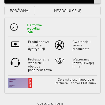
PORÓWNAJ
NEGOCJUJ CENĘ
Darmowa
wysyłka
24h
Produkt nowy
Gwarancja i
z polskiej
serwis
dystrybucji
producenta
Profesjonalne
Wspieramy
wsparcie i
rozwój Twojej
obsługa
firmy
posprzedażowa
Co zyskujesz, kupując u
Partnera Lenovo Platinum?
SKONFIGURUJ