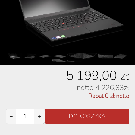
5 199,00
zł
netto
4 226,83
zł
Rabat
0
zł netto
−
+