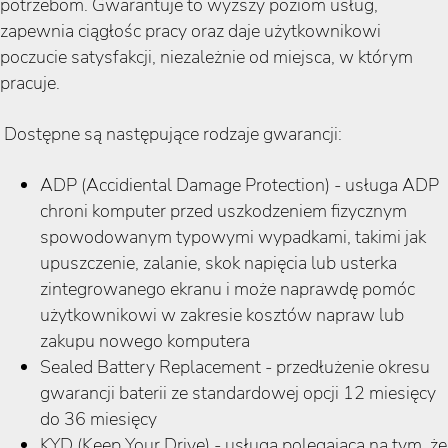
potrzebom. Gwarantuje to wyższy poziom usług,
zapewnia ciągłośc pracy oraz daje użytkownikowi
poczucie satysfakcji, niezależnie od miejsca, w którym
pracuje.
Dostępne są następujące rodzaje gwarancji:
ADP (Accidiental Damage Protection) - usługa ADP
chroni komputer przed uszkodzeniem fizycznym
spowodowanym typowymi wypadkami, takimi jak
upuszczenie, zalanie, skok napięcia lub usterka
zintegrowanego ekranu i może naprawdę pomóc
użytkownikowi w zakresie kosztów napraw lub
zakupu nowego komputera
Sealed Battery Replacement - przedłużenie okresu
gwarancji baterii ze standardowej opcji 12 miesięcy
do 36 miesięcy
KYD (Keep Your Drive) - usługa polegająca na tym, że