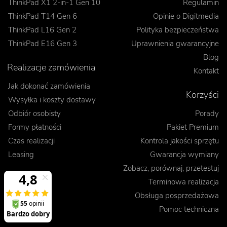
ThinkPad X1 2-in-1 Gen 10
Regulamin
ThinkPad T14 Gen 6
Opinie o Digitmedia
ThinkPad L16 Gen 2
Polityka bezpieczeństwa
ThinkPad E16 Gen 3
Uprawnienia gwarancyjne
Blog
Realizacje zamówienia
Kontakt
Jak dokonać zamówienia
Korzyści
Wysyłka i koszty dostawy
Odbiór osobisty
Porady
Formy płatności
Pakiet Premium
Czas realizacji
Kontrola jakości sprzętu
Leasing
Gwarancja wymiany
Zobacz, porównaj, przetestuj
Terminowa realizacja
Obsługa posprzedażowa
Pomoc techniczna