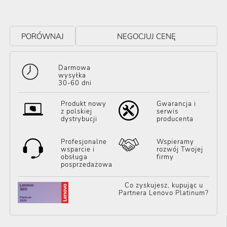
PORÓWNAJ
NEGOCJUJ CENĘ
Darmowa
wysyłka
30-60 dni
Produkt nowy
Gwarancja i
z polskiej
serwis
dystrybucji
producenta
Profesjonalne
Wspieramy
wsparcie i
rozwój Twojej
obsługa
firmy
posprzedażowa
Co zyskujesz, kupując u
Partnera Lenovo Platinum?