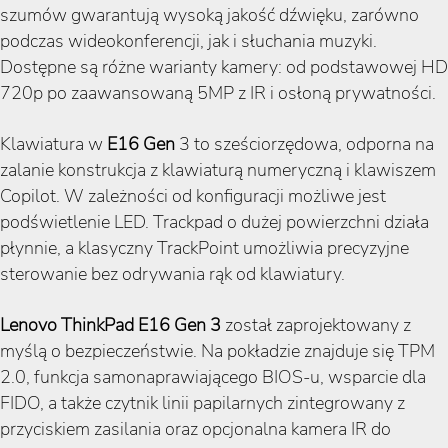
szumów gwarantują wysoką jakość dźwięku, zarówno
podczas wideokonferencji, jak i słuchania muzyki.
Dostępne są różne warianty kamery: od podstawowej HD
720p po zaawansowaną 5MP z IR i osłoną prywatności.
Klawiatura w
E16 Gen
3 to sześciorzędowa, odporna na
zalanie konstrukcja z klawiaturą numeryczną i klawiszem
Copilot. W zależności od konfiguracji możliwe jest
podświetlenie LED. Trackpad o dużej powierzchni działa
płynnie, a klasyczny TrackPoint umożliwia precyzyjne
sterowanie bez odrywania rąk od klawiatury.
Lenovo ThinkPad E16 Gen 3
został zaprojektowany z
myślą o bezpieczeństwie. Na pokładzie znajduje się TPM
2.0, funkcja samonaprawiającego BIOS-u, wsparcie dla
FIDO, a także czytnik linii papilarnych zintegrowany z
przyciskiem zasilania oraz opcjonalna kamera IR do