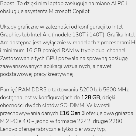
Boost. To dzięki nim laptop zasługuje na miano AI PC i
obsługuje asystenta Microsoft Copilot.
Układy graficzne w zależności od konfiguracji to Intel
Graphics lub Intel Arc (modele 130T i 140T). Grafika Intel
Arc dostępna jest wyłącznie w modelach z procesorami H
i minimum 16 GB pamięci RAM w trybie dual channel.
Zastosowanie tych GPU pozwala na sprawną obsługę
zaawansowanych aplikacji wizualnych, a nawet
podstawowej pracy kreatywnej.
Pamięć RAM DDR5 o taktowaniu 5200 lub 5600 MHz
dostępna jest w konfiguracjach do
128 GB
, dzięki
obecności dwóch slotów SO-DIMM. W kwestii
przechowywania danych
E16 Gen 3
oferuje dwa gniazda
M.2 PCIe 4.0 – jedno w formacie 2242, drugie 2280.
Lenovo oferuje fabrycznie tylko pierwszy typ,