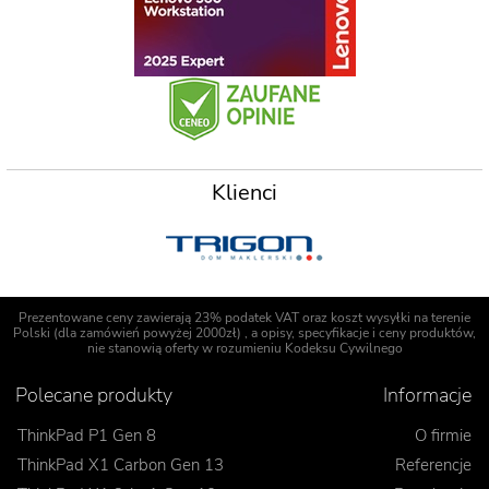
Klienci
Prezentowane ceny zawierają 23% podatek VAT oraz koszt wysyłki na terenie
Polski (dla zamówień powyżej 2000zł) , a opisy, specyfikacje i ceny produktów,
nie stanowią oferty w rozumieniu Kodeksu Cywilnego
Polecane produkty
Informacje
ThinkPad P1 Gen 8
O firmie
ThinkPad X1 Carbon Gen 13
Referencje