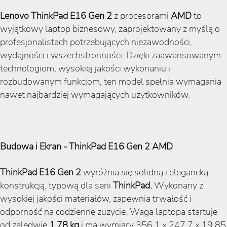
Lenovo ThinkPad E16 Gen 2
z procesorami
AMD
to
wyjątkowy laptop biznesowy, zaprojektowany z myślą o
profesjonalistach potrzebujących niezawodności,
wydajności i wszechstronności. Dzięki zaawansowanym
technologiom, wysokiej jakości wykonaniu i
rozbudowanym funkcjom, ten model spełnia wymagania
nawet najbardziej wymagających użytkowników.
Budowa i Ekran - ThinkPad E16 Gen 2 AMD
ThinkPad E16 Gen 2
wyróżnia się solidną i elegancką
konstrukcją, typową dla serii
ThinkPad.
Wykonany z
wysokiej jakości materiałów, zapewnia trwałość i
odporność na codzienne zużycie. Waga laptopa startuje
od zaledwie
1,78 kg
i ma wymiary 356,1 x 247,7 x 19,85