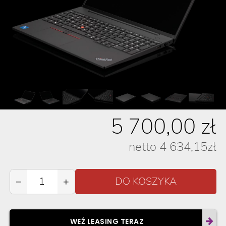
5 700,00
zł
netto
4 634,15
zł
−
+
WEŹ LEASING TERAZ