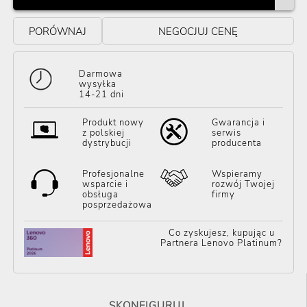
PORÓWNAJ
NEGOCJUJ CENĘ
Darmowa
wysyłka
14-21 dni
Produkt nowy
Gwarancja i
z polskiej
serwis
dystrybucji
producenta
Profesjonalne
Wspieramy
wsparcie i
rozwój Twojej
obsługa
firmy
posprzedażowa
Co zyskujesz, kupując u
Partnera Lenovo Platinum?
SKONFIGURUJ