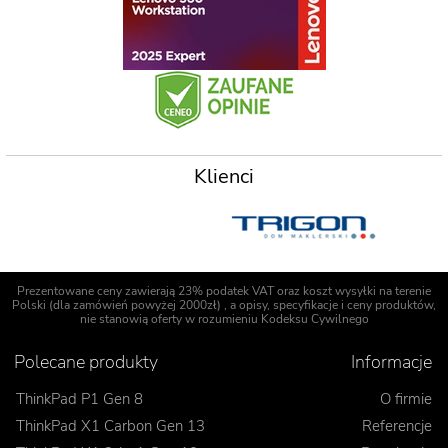
Klienci
Prezentowane ceny zawierają 23% podatek VAT oraz koszt wysyłki na terenie
Polski (dla zamówień powyżej 2000zł) , a opisy, specyfikacje i ceny produktów,
nie stanowią oferty w rozumieniu Kodeksu Cywilnego
Polecane produkty
Informacje
ThinkPad P1 Gen 8
O firmie
ThinkPad X1 Carbon Gen 13
Referencje