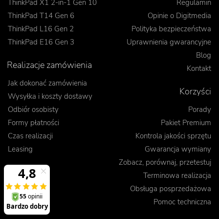
ThinkPad X1 2-in-1 Gen 10
Regulamin
ThinkPad T14 Gen 6
Opinie o Digitmedia
ThinkPad L16 Gen 2
Polityka bezpieczeństwa
ThinkPad E16 Gen 3
Uprawnienia gwarancyjne
Blog
Realizacje zamówienia
Kontakt
Jak dokonać zamówienia
Korzyści
Wysyłka i koszty dostawy
Odbiór osobisty
Porady
Formy płatności
Pakiet Premium
Czas realizacji
Kontrola jakości sprzętu
Leasing
Gwarancja wymiany
Zobacz, porównaj, przetestuj
Terminowa realizacja
Obsługa posprzedażowa
Pomoc techniczna