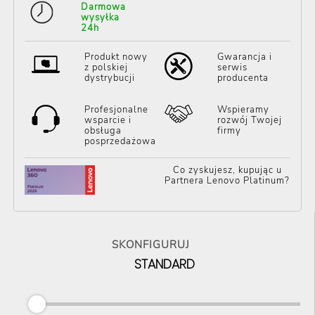
Darmowa
wysyłka
24h
Produkt nowy
Gwarancja i
z polskiej
serwis
dystrybucji
producenta
Profesjonalne
Wspieramy
wsparcie i
rozwój Twojej
obsługa
firmy
posprzedażowa
Co zyskujesz, kupując u
Partnera Lenovo Platinum?
SKONFIGURUJ
STANDARD