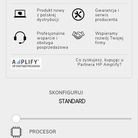
Produkt nowy
Gwarancja i
z polskiej
serwis
dystrybucji
producenta
Profesjonalne
Wspieramy
wsparcie i
rozwój Twojej
obsługa
firmy
posprzedażowa
Co zyskujesz, kupując u
Partnera HP Amplify?
SKONFIGURUJ
STANDARD
PROCESOR