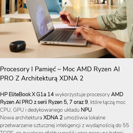
Procesory I Pamięć – Moc AMD Ryzen AI
PRO Z Architekturą XDNA 2
HP EliteBook X G1a 14
wykorzystuje procesory
AMD
Ryzen AI PRO z serii Ryzen 5, 7 oraz 9
, które łączą moc
CPU, GPU i dedykowanego układu
NPU
.
Nowa architektura
XDNA 2
umożliwia lokalne
przetwarzanie sztucznej inteligencji z wydajnością do 55
TOPS, co zwiększa efektywność i czas pracy na baterii.