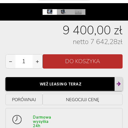
9 400,00
zł
netto
7 642,28
zł
−
+
WEŹ LEASING TERAZ
PORÓWNAJ
NEGOCJUJ CENĘ
Darmowa
wysyłka
24h