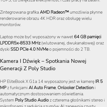
Zintegrowana grafika
AMD Radeon™
umożliwia płynne
renderowanie obrazu 4K HDR oraz obsługę wielu
monitorów.
Laptop może być wyposażony w nawet
64 GB pamięci
LPDDR5x-8533 MHz
(wlutowanej, dwukanałowej) oraz
dyski
SSD PCIe 4.0 NVMe
o pojemności do 2 TB.
Kamera I Dźwięk – Spotkania Nowej
Generacji Z Poly Studio
HP EliteBook X G1a 14 wyposażony jest w kamerę
IR 5
MP
z funkcjami
AI Auto Frame
,
Onlooker Detection
i
automatycznym dostosowaniem oświetlenia.
System
Poly Studio Audio
z czterema głośnikami stereo i
mikrofonami z redukcją szumów AI zapewnia czysty