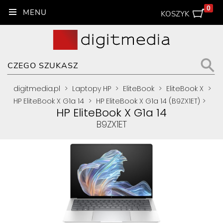
0
KOSZYK
digitmedia.pl
>
Laptopy HP
>
EliteBook
>
EliteBook X
>
HP EliteBook X G1a 14
>
HP EliteBook X G1a 14 (B9ZX1ET)
>
HP EliteBook X G1a 14
B9ZX1ET