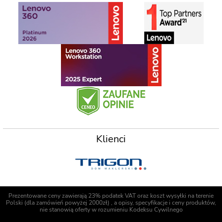
Klienci
Prezentowane ceny zawierają 23% podatek VAT oraz koszt wysyłki na terenie
Polski (dla zamówień powyżej 2000zł) , a opisy, specyfikacje i ceny produktów,
nie stanowią oferty w rozumieniu Kodeksu Cywilnego