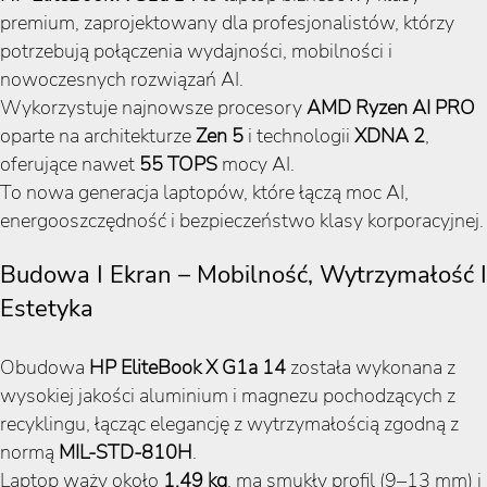
premium, zaprojektowany dla profesjonalistów, którzy
potrzebują połączenia wydajności, mobilności i
nowoczesnych rozwiązań AI.
Wykorzystuje najnowsze procesory
AMD Ryzen AI PRO
oparte na architekturze
Zen 5
i technologii
XDNA 2
,
oferujące nawet
55 TOPS
mocy AI.
To nowa generacja laptopów, które łączą moc AI,
energooszczędność i bezpieczeństwo klasy korporacyjnej.
Budowa I Ekran – Mobilność, Wytrzymałość I
Estetyka
Obudowa
HP EliteBook X G1a 14
została wykonana z
wysokiej jakości aluminium i magnezu pochodzących z
recyklingu, łącząc elegancję z wytrzymałością zgodną z
normą
MIL-STD-810H
.
Laptop waży około
1,49 kg
, ma smukły profil (9–13 mm) i