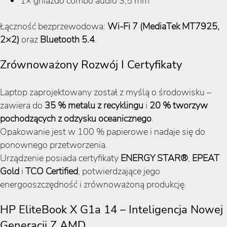
1× gniazdo combo audio 3,5 mm
Łączność bezprzewodowa:
Wi-Fi 7 (MediaTek MT7925,
2×2)
oraz
Bluetooth 5.4
.
Zrównoważony Rozwój I Certyfikaty
Laptop zaprojektowany został z myślą o środowisku –
zawiera do
35 % metalu z recyklingu
i
20 % tworzyw
pochodzących z odzysku oceanicznego
.
Opakowanie jest w 100 % papierowe i nadaje się do
ponownego przetworzenia.
Urządzenie posiada certyfikaty
ENERGY STAR®
,
EPEAT
Gold
i
TCO Certified
, potwierdzające jego
energooszczędność i zrównoważoną produkcję.
HP EliteBook X G1a 14 – Inteligencja Nowej
Generacji Z AMD