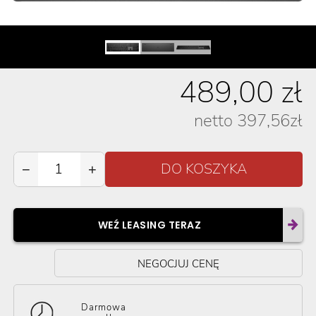
489,00
zł
netto
397,56
zł
−
+
WEŹ LEASING TERAZ
NEGOCJUJ CENĘ
Darmowa