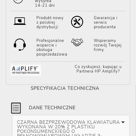
wysyłka
14-21 dni
Produkt nowy
Gwarancja i
z polskiej
serwis
dystrybucji
producenta
Profesjonalne
Wspieramy
wsparcie i
rozwój Twojej
obsługa
firmy
posprzedażowa
Co zyskujesz, kupując u
Partnera HP Amplify?
SPECYFIKACJA TECHNICZNA
DANE TECHNICZNE
CZARNA BEZPRZEWODOWA KLAWIATURA
WYKONANA W 20% Z PLASTIKU
POKONSUMENCKIEGO O
PEŁNOWYMIAROWYM UKŁADZIE 3-