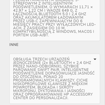
STREFOWYM Z INTELIGENTNYM
PODŚWIETLENIEM, O WYMIARACH 11,71 ×
42,97 × 1,22 CM I WADZE 649 G, Z
ŁĄCZNOŚCIĄ BLUETOOTH 5.0 I 2,4 GHZ
ORAZ AKUMULATOREM ŁADOWANYM
PRZEZ USB-C ZAPEWNIAJĄCYM DO 6
MIESIĘCY PRACY PRZY WYŁĄCZONYCH LED-
ACH, Z ZASIĘGIEM DO 10 M,
KOMPATYBILNOŚCIĄ Z WINDOWS, MACOS I
PORTEM USB-A/BT.
INNE
OBSŁUGA TRZECH URZĄDZEŃ
JEDNOCZEŚNIE (2× BLUETOOTH + 2,4 GHZ
PRZEZ NANO-ODBIORNIK), SZYBKIE
PAROWANIE SWIFT PAIR, INTELIGENTNE
PODŚWIETLENIE DOPASOWUJĄCE JASNOŚĆ
DO OTOCZENIA, PONAD 20
PROGRAMOWALNYCH KLAWISZY, CICHE
NISKOPROFILOWE KLAWISZE Z MIĘKKIM
POWROTEM, BLOKADA I SKRÓTY
MIKROFONU, DYKTOWANIA I JASNOŚCI
ORAZ OPROGRAMOWANIE HP ACCESSORY
CENTER DO PERSONALIZACJI.