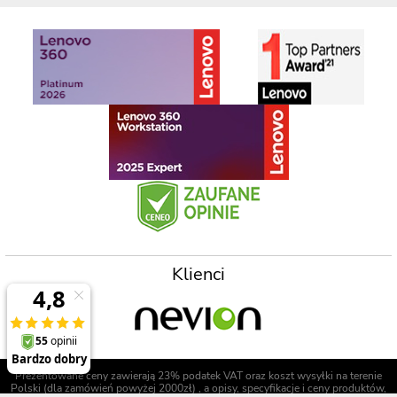
Klienci
Prezentowane ceny zawierają 23% podatek VAT oraz koszt wysyłki na terenie
Polski (dla zamówień powyżej 2000zł) , a opisy, specyfikacje i ceny produktów,