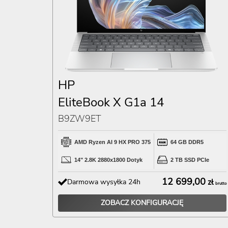
HP
EliteBook X G1a 14
B9ZW9ET
AMD Ryzen AI 9 HX PRO 375
64 GB DDR5
14" 2.8K 2880x1800 Dotyk
2 TB SSD PCIe
12 699,00
Darmowa wysyłka 24h
zł
brutto
ZOBACZ KONFIGURACJĘ