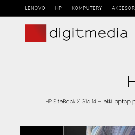
LENOVO
HP
KOMPUTERY
AKCESOR
H
HP EliteBook X G1a 14 – lekki lap