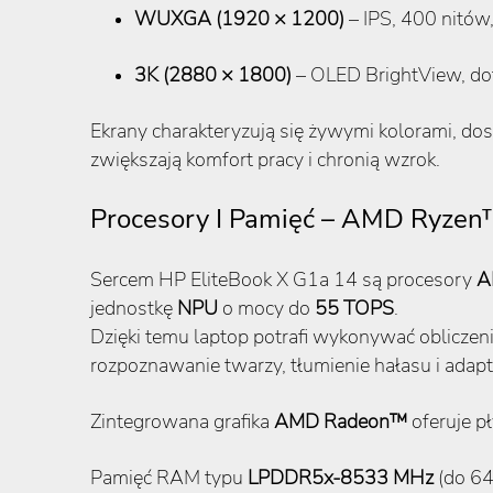
WUXGA (1920 × 1200)
– IPS, 400 nitów
3K (2880 × 1800)
– OLED BrightView, dot
Ekrany charakteryzują się żywymi kolorami, d
zwiększają komfort pracy i chronią wzrok.
Procesory I Pamięć – AMD Ryzen
Sercem HP EliteBook X G1a 14 są procesory
A
jednostkę
NPU
o mocy do
55 TOPS
.
Dzięki temu laptop potrafi wykonywać obliczenia
rozpoznawanie twarzy, tłumienie hałasu i adapta
Zintegrowana grafika
AMD Radeon™
oferuje p
Pamięć RAM typu
LPDDR5x-8533 MHz
(do 64