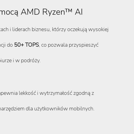
z mocą AMD Ryzen™ AI
ch i liderach biznesu, którzy oczekują wysokiej
ncji do
50+ TOPS
, co pozwala przyspieszyć
urze i w podróży.
apewnia lekkość i wytrzymałość zgodną z
 narzędziem dla użytkowników mobilnych.