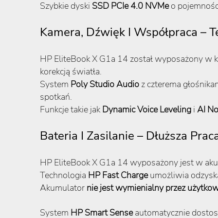
Szybkie dyski
SSD PCIe 4.0 NVMe
o pojemnośc
Kamera, Dźwięk I Współpraca – Te
HP EliteBook X G1a 14 został wyposażony w 
korekcją światła.
System
Poly Studio Audio
z czterema głośnikam
spotkań.
Funkcje takie jak
Dynamic Voice Leveling
i
AI No
Bateria I Zasilanie – Dłuższa Pra
HP EliteBook X G1a 14 wyposażony jest w ak
Technologia
HP Fast Charge
umożliwia odzyska
Akumulator
nie jest wymienialny przez użytko
System
HP Smart Sense
automatycznie dostoso