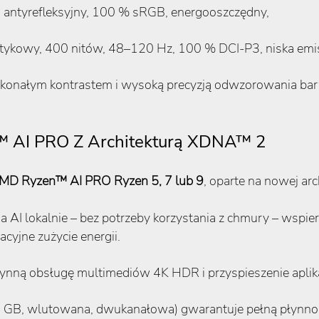
, antyrefleksyjny, 100 % sRGB, energooszczędny,
ykowy, 400 nitów, 48–120 Hz, 100 % DCI-P3, niska emisj
oskonałym kontrastem i wysoką precyzją odwzorowania bar
™ AI PRO Z Architekturą XDNA™ 2
MD Ryzen™ AI PRO Ryzen 5, 7 lub 9
, oparte na nowej ar
 AI lokalnie – bez potrzeby korzystania z chmury – wspiera
cyjne zużycie energii.
łynną obsługę multimediów 4K HDR i przyspieszenie aplika
 GB, wlutowana, dwukanałowa) gwarantuje pełną płynność