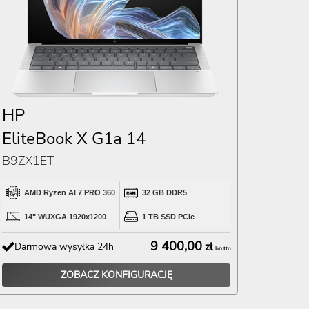
HP
EliteBook X G1a 14
B9ZX1ET
AMD Ryzen AI 7 PRO 360
32 GB DDR5
14" WUXGA 1920x1200
1 TB SSD PCIe
9 400,00
Darmowa wysyłka 24h
zł
brutto
ZOBACZ KONFIGURACJĘ