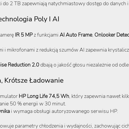
i do 2 TB zapewniają natychmiastowy dostęp do danych 
chnologia Poly I AI
kamerę
IR 5 MP
z funkcjami
AI Auto Frame
,
Onlooker Detec
i i mikrofonami z redukcją szumów AI zapewnia krystalicz
ise Reduction 2.0
dbają o jakość głosu niezależnie od odle
ca, Krótsze Ładowanie
umulator
HP Long Life 74,5 Wh
, który zapewnia nawet kil
nie 50 % energii w 30 minut.
wnika
i wymaga obsługi autoryzowanego serwisu HP.
wuje parametry chłodzenia i wydajności, zachowując cich