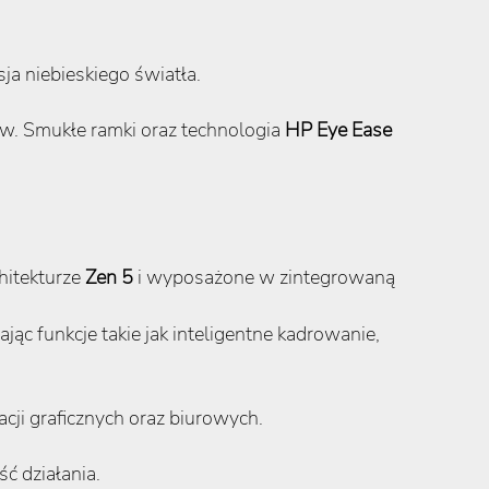
a niebieskiego światła.
w. Smukłe ramki oraz technologia
HP Eye Ease
chitekturze
Zen 5
i wyposażone w zintegrowaną
jąc funkcje takie jak inteligentne kadrowanie,
cji graficznych oraz biurowych.
 działania.