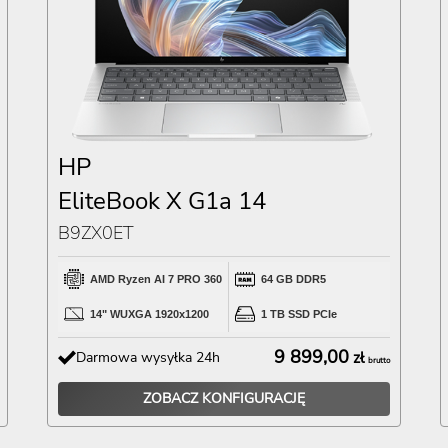
HP
EliteBook X G1a 14
B9ZX0ET
AMD Ryzen AI 7 PRO 360
64 GB DDR5
14" WUXGA 1920x1200
1 TB SSD PCIe
9 899,00
Darmowa wysyłka 24h
zł
brutto
ZOBACZ KONFIGURACJĘ