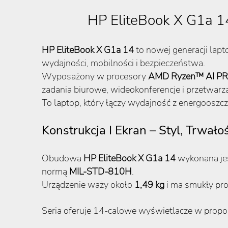
HP EliteBook X G1a 
HP EliteBook X G1a 14
to nowej generacji lapt
wydajności, mobilności i bezpieczeństwa.
Wyposażony w procesory
AMD Ryzen™ AI P
zadania biurowe, wideokonferencje i przetwarz
To laptop, który łączy wydajność z energooszc
Konstrukcja I Ekran – Styl, Trwało
Obudowa
HP EliteBook X G1a 14
wykonana jes
normą
MIL-STD-810H
.
Urządzenie waży około
1,49 kg
i ma smukły pro
Seria oferuje 14-calowe wyświetlacze w propo