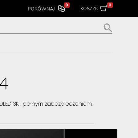
0
0
KOSZYK
PORÓWNAJ
14
m OLED 3K i pełnym zabezpieczeniem