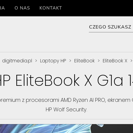
IA
O NAS
KONTAKT
digitmedia.pl
>
Laptopy HP
>
EliteBook
>
EliteBook X
>
P EliteBook X G1a 
top premium z procesorami AMD Ryzen AI PRO, ekrane
HP Wolf Security.