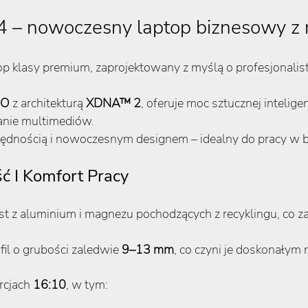
14 – nowoczesny laptop biznesowy 
op klasy premium, zaprojektowany z myślą o profesjonalista
RO
z architekturą
XDNA™ 2
, oferuje moc sztucznej intelige
anie multimediów.
zędnością i nowoczesnym designem – idealny do pracy w bi
ść I Komfort Pracy
t z aluminium i magnezu pochodzących z recyklingu, co z
fil o grubości zaledwie
9–13 mm
, co czyni je doskonałym
rcjach
16:10
, w tym: