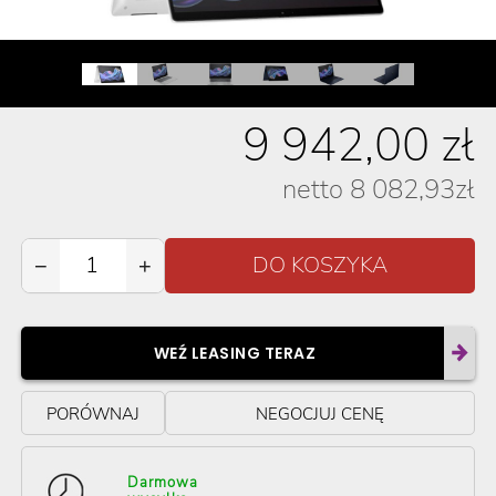
9 942,00
zł
netto
8 082,93
zł
−
+
WEŹ LEASING TERAZ
PORÓWNAJ
NEGOCJUJ CENĘ
Darmowa