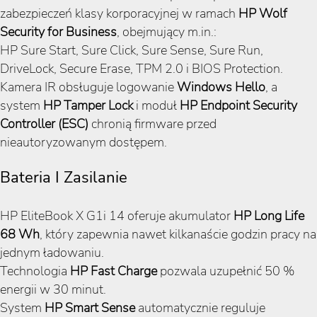
zabezpieczeń klasy korporacyjnej w ramach
HP Wolf
Security for Business
, obejmujący m.in.:
HP Sure Start, Sure Click, Sure Sense, Sure Run,
DriveLock, Secure Erase, TPM 2.0 i BIOS Protection.
Kamera IR obsługuje logowanie
Windows Hello
, a
system
HP Tamper Lock
i moduł
HP Endpoint Security
Controller (ESC)
chronią firmware przed
nieautoryzowanym dostępem.
Bateria I Zasilanie
HP EliteBook X G1i 14 oferuje akumulator
HP Long Life
68 Wh
, który zapewnia nawet kilkanaście godzin pracy na
jednym ładowaniu.
Technologia
HP Fast Charge
pozwala uzupełnić 50 %
energii w 30 minut.
System
HP Smart Sense
automatycznie reguluje