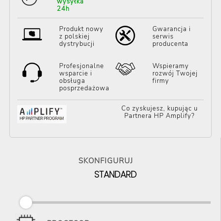
wysyłka
24h
Produkt nowy
Gwarancja i
z polskiej
serwis
dystrybucji
producenta
Profesjonalne
Wspieramy
wsparcie i
rozwój Twojej
obsługa
firmy
posprzedażowa
Co zyskujesz, kupując u
Partnera HP Amplify?
SKONFIGURUJ
STANDARD