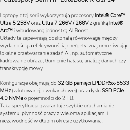
Laptopy z tej serii wykorzystują procesory
Intel® Core™
Ultra 5 258V
oraz
Ultra 7 266V / 268V
z grafiką
Intel®
Arc™
i wbudowaną jednostką AI Boost.
Układy te zapewniają doskonałą równowagę między
wydajnością a efektywnością energetyczną, umożliwiając
lokalne przetwarzanie zadań AI, np. automatyczne
kadrowanie obrazu, tłumienie hałasu, analizę danych czy
transkrypcję mowy.
Konfiguracje obejmują do
32 GB pamięci LPDDR5x-8533
MHz
(wlutowanej, dwukanałowej) oraz dyski
SSD PCIe
4.0 NVMe
o pojemności do 2 TB.
Taka specyfikacja gwarantuje szybkie uruchamianie
systemu, płynność pracy z wieloma aplikacjami i
niezawodność w długim okresie użytkowania.