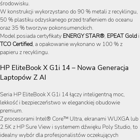
środowisku.
W konstrukcji wykorzystano do 90 % metali z recyklingu,
50 % plastiku odzyskanego przed trafieniem do oceanu
oraz 35 % tworzyw pokonsumenckich.
Model posiada certyfikaty
ENERGY STAR®
,
EPEAT Gold
i
TCO Certified
, a opakowanie wykonano w 100 % z
papieru z recyklingu.
HP EliteBook X G1i 14 – Nowa Generacja
Laptopów Z AI
Seria HP EliteBook X G1i 14 łączy inteligentną moc,
lekkość i bezpieczeństwo w eleganckiej obudowie
premium.
Z procesorami Intel® Core™ Ultra, ekranami WUXGA lub
2.5K z HP Sure View i systemem dźwięku Poly Studio, to
idealny wybór dla profesjonalistów oczekujących