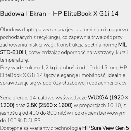
Budowa I Ekran – HP EliteBook X G1i 14
Obudowa laptopa wykonana jest z aluminium i magnezu
pochodzących z recyklingu, co zapewnia trwałość przy
zachowaniu niskiej wagi. Konstrukcja spełnia normę
MIL-
STD-810H
, potwierdzając odporność na wstrząsy, kurz i
temperaturę.
Przy wadze około 1,2 kg i grubości od 10 do 15 mm, HP
EliteBook X G1i 14 łączy elegancję i mobilność, idealnie
sprawdzając się w podróży służbowej i codziennej pracy.
Seria oferuje 14-calowe wyświetlacze
WUXGA (1920 ×
1200)
oraz
2.5K (2560 × 1600)
w proporcjach 16:10, z
jasnością od 400 do 800 nitów i pokryciem barwowym
do 100 % DCI-P3.
Dostępne są warianty z technologią
HP Sure View Gen 5