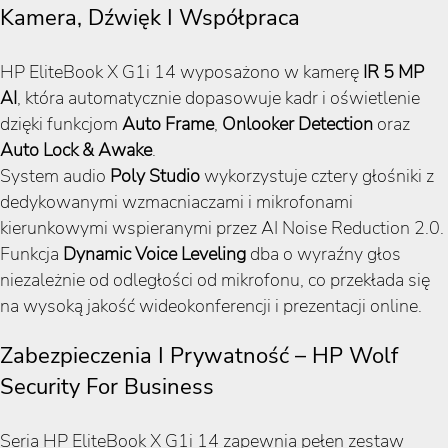
Kamera, Dźwięk I Współpraca
HP EliteBook X G1i 14 wyposażono w kamerę
IR 5 MP
AI
, która automatycznie dopasowuje kadr i oświetlenie
dzięki funkcjom
Auto Frame
,
Onlooker Detection
oraz
Auto Lock & Awake
.
System audio
Poly Studio
wykorzystuje cztery głośniki z
dedykowanymi wzmacniaczami i mikrofonami
kierunkowymi wspieranymi przez AI Noise Reduction 2.0.
Funkcja
Dynamic Voice Leveling
dba o wyraźny głos
niezależnie od odległości od mikrofonu, co przekłada się
na wysoką jakość wideokonferencji i prezentacji online.
Zabezpieczenia I Prywatność – HP Wolf
Security For Business
Seria HP EliteBook X G1i 14 zapewnia pełen zestaw