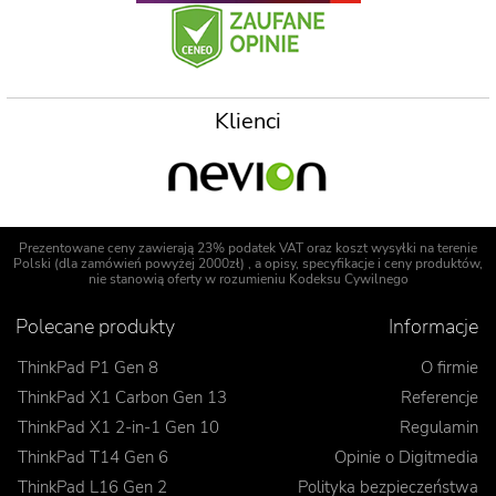
Klienci
Prezentowane ceny zawierają 23% podatek VAT oraz koszt wysyłki na terenie
Polski (dla zamówień powyżej 2000zł) , a opisy, specyfikacje i ceny produktów,
nie stanowią oferty w rozumieniu Kodeksu Cywilnego
Polecane produkty
Informacje
ThinkPad P1 Gen 8
O firmie
ThinkPad X1 Carbon Gen 13
Referencje
ThinkPad X1 2-in-1 Gen 10
Regulamin
ThinkPad T14 Gen 6
Opinie o Digitmedia
ThinkPad L16 Gen 2
Polityka bezpieczeństwa