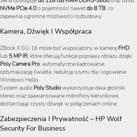
Seria obsługuje
do 128 GB RAM DDR5-5600
oraz dyski
NVMe PCIe 4.0
o pojemności nawet
do 8 TB
, co
zapewnia ogromne możliwości rozbudowy.
Kamera, Dźwięk I Współpraca
ZBook X G1i 16 może być wyposażony w kamerę
FHD
lub
5 MP IR
, które oferują funkcje poprawy obrazu dzięki
Poly Camera Pro
: automatyczne kadrowanie,
optymalizację światła, redukcję szumu tła i logowanie
Windows Hello.
System audio
Poly Studio
wykorzystuje dwa głośniki
stereo oraz zaawansowane mikrofony kierunkowe,
dostarczając czysty dźwięk w połączeniach online.
Zabezpieczenia I Prywatność – HP Wolf
Security For Business