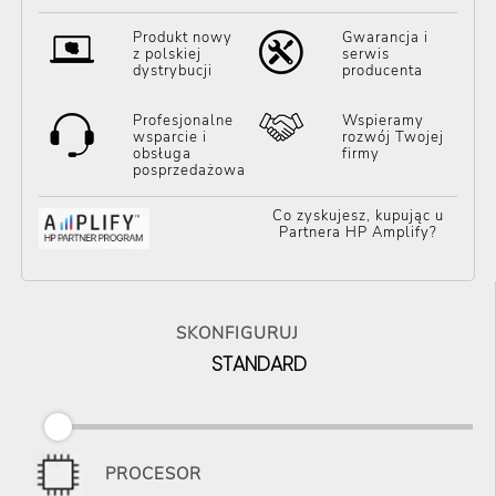
Produkt nowy
Gwarancja i
z polskiej
serwis
dystrybucji
producenta
Profesjonalne
Wspieramy
wsparcie i
rozwój Twojej
obsługa
firmy
posprzedażowa
Co zyskujesz, kupując u
Partnera HP Amplify?
SKONFIGURUJ
STANDARD
PROCESOR