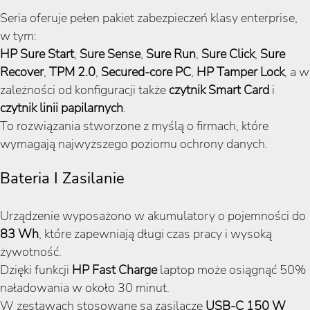
Seria oferuje pełen pakiet zabezpieczeń klasy enterprise,
w tym:
HP Sure Start
,
Sure Sense
,
Sure Run
,
Sure Click
,
Sure
Recover
,
TPM 2.0
,
Secured-core PC
,
HP Tamper Lock
, a w
zależności od konfiguracji także
czytnik Smart Card
i
czytnik linii papilarnych
.
To rozwiązania stworzone z myślą o firmach, które
wymagają najwyższego poziomu ochrony danych.
Bateria I Zasilanie
Urządzenie wyposażono w akumulatory o pojemności do
83 Wh
, które zapewniają długi czas pracy i wysoką
żywotność.
Dzięki funkcji
HP Fast Charge
laptop może osiągnąć 50%
naładowania w około 30 minut.
W zestawach stosowane są zasilacze
USB-C 150 W