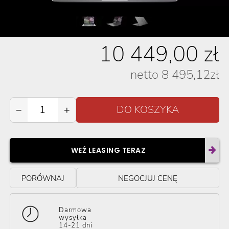
10 449,00
zł
netto
8 495,12
zł
−
+
WEŹ LEASING TERAZ
PORÓWNAJ
NEGOCJUJ CENĘ
Darmowa
wysyłka
14-21 dni