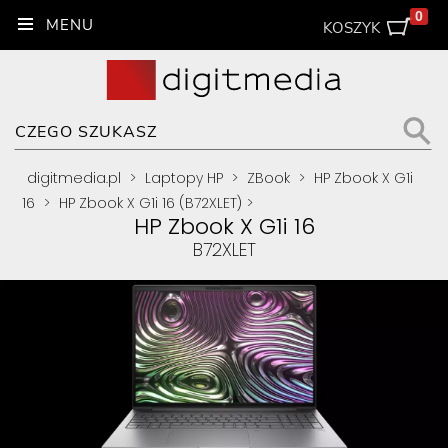
0
KOSZYK
digitmedia.pl
>
Laptopy HP
>
ZBook
>
HP Zbook X G1i
16
>
HP Zbook X G1i 16 (B72XLET)
>
HP Zbook X G1i 16
B72XLET