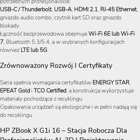
potrzebnych profesjonaliście:
USB-C / Thunderbolt
,
USB-A
,
HDMI 2.1
,
RJ-45 Ethernet
,
gniazdo audio combo, czytnik kart SD oraz gniazdo
blokady.
Łączność bezprzewodowa obejmuje
Wi-Fi 6E lub Wi-Fi
7
, Bluetooth 5.3/5.4, a w wybranych konfiguracjach
również
LTE lub 5G
.
Zrównoważony Rozwój I Certyfikaty
Seria spełnia wymagania certyfikatów
ENERGY STAR
,
EPEAT Gold
i
TCO Certified
, a konstrukcja wykorzystuje
materiały pochodzące z recyklingu.
Opakowania urządzeń są ekologiczne i w pełni nadają się
do recyklingu.
HP ZBook X G1i 16 – Stacja Robocza Dla