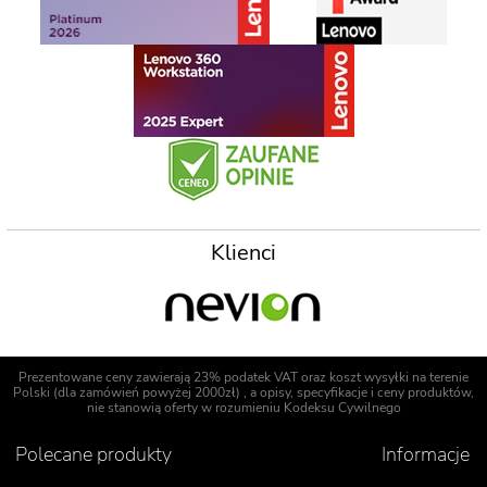
Klienci
Prezentowane ceny zawierają 23% podatek VAT oraz koszt wysyłki na terenie
Polski (dla zamówień powyżej 2000zł) , a opisy, specyfikacje i ceny produktów,
nie stanowią oferty w rozumieniu Kodeksu Cywilnego
Polecane produkty
Informacje