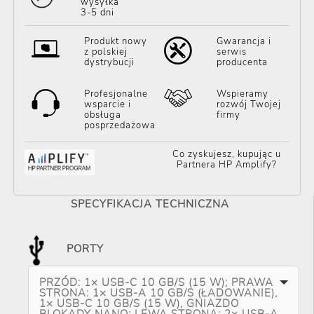
wysyłka
3-5 dni
Produkt nowy
Gwarancja i
z polskiej
serwis
dystrybucji
producenta
Profesjonalne
Wspieramy
wsparcie i
rozwój Twojej
obsługa
firmy
posprzedażowa
Co zyskujesz, kupując u
Partnera HP Amplify?
SPECYFIKACJA TECHNICZNA
PORTY
PRZÓD: 1× USB-C 10 GB/S (15 W); PRAWA
STRONA: 1× USB-A 10 GB/S (ŁADOWANIE),
1× USB-C 10 GB/S (15 W), GNIAZDO
BLOKADY NANO; LEWA STRONA: 2× USB-A