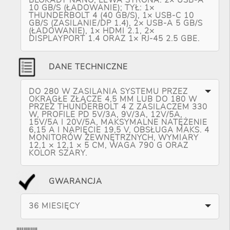
10 GB/S (ŁADOWANIE); TYŁ: 1×
THUNDERBOLT 4 (40 GB/S), 1× USB-C 10
GB/S (ZASILANIE/DP 1.4), 2× USB-A 5 GB/S
(ŁADOWANIE), 1× HDMI 2.1, 2×
DISPLAYPORT 1.4 ORAZ 1× RJ-45 2.5 GBE.
DANE TECHNICZNE
DO 280 W ZASILANIA SYSTEMU PRZEZ
OKRĄGŁE ZŁĄCZE 4,5 MM LUB DO 180 W
PRZEZ THUNDERBOLT 4 Z ZASILACZEM 330
W, PROFILE PD 5V/3A, 9V/3A, 12V/5A,
15V/5A I 20V/5A, MAKSYMALNE NATĘŻENIE
6,15 A I NAPIĘCIE 19,5 V, OBSŁUGA MAKS. 4
MONITORÓW ZEWNĘTRZNYCH, WYMIARY
12,1 × 12,1 × 5 CM, WAGA 790 G ORAZ
KOLOR SZARY.
GWARANCJA
36 MIESIĘCY