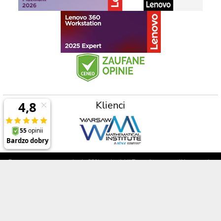
Klienci
Prezentowane ceny zawierają 23% podatek VAT oraz koszt wysyłki na terenie
Polski (dla zamówień powyżej 2000zł) , a opisy, specyfikacje i ceny produktów,
nie stanowią oferty w rozumieniu Kodeksu Cywilnego
Polecane produkty
Informacje
ThinkPad P1 Gen 8
O firmie