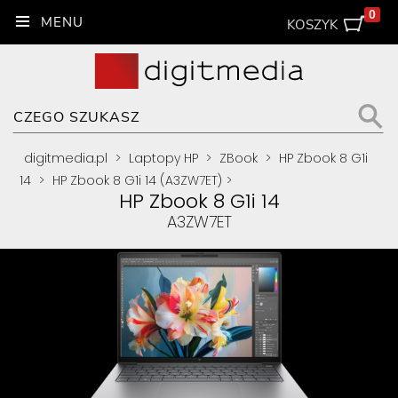
0
KOSZYK
digitmedia.pl
>
Laptopy HP
>
ZBook
>
HP Zbook 8 G1i
14
>
HP Zbook 8 G1i 14 (A3ZW7ET)
>
HP Zbook 8 G1i 14
A3ZW7ET