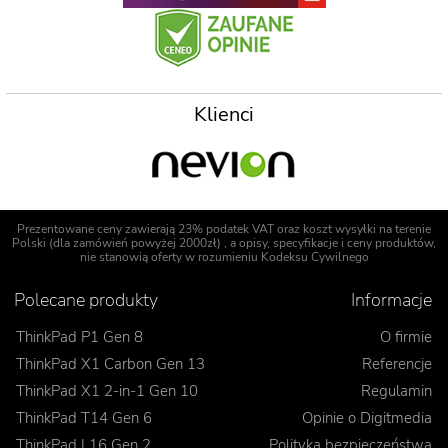
Klienci
Prezentowane ceny zawierają 23% podatek VAT oraz koszt wysyłki na terenie
Polski (dla zamówień powyżej 2000zł) , a opisy, specyfikacje i ceny produktów,
nie stanowią oferty w rozumieniu Kodeksu Cywilnego
Polecane produkty
Informacje
ThinkPad P1 Gen 8
O firmie
ThinkPad X1 Carbon Gen 13
Referencje
ThinkPad X1 2-in-1 Gen 10
Regulamin
ThinkPad T14 Gen 6
Opinie o Digitmedia
ThinkPad L16 Gen 2
Polityka bezpieczeństwa