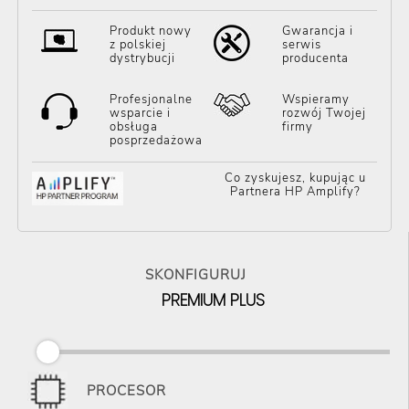
Produkt nowy
Gwarancja i
z polskiej
serwis
dystrybucji
producenta
Profesjonalne
Wspieramy
wsparcie i
rozwój Twojej
obsługa
firmy
posprzedażowa
Co zyskujesz, kupując u
Partnera HP Amplify?
SKONFIGURUJ
PREMIUM PLUS
PROCESOR