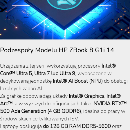
Podzespoły Modelu HP ZBook 8 G1i 14
Urządzenia z tej serii wykorzystują procesory
Intel®
Core™ Ultra 5, Ultra 7 lub Ultra 9
, wyposażone w
dedykowaną jednostkę
Intel® AI Boost (NPU)
do obsługi
lokalnych zadań AI.
Za grafikę odpowiadają układy
Intel® Graphics
,
Intel®
Arc™
, a w wyższych konfiguracjach także
NVIDIA RTX™
500 Ada Generation (4 GB GDDR6)
, idealna do pracy w
środowiskach certyfikowanych ISV.
Laptopy obsługują
do
128
GB RAM DDR5-5600
oraz