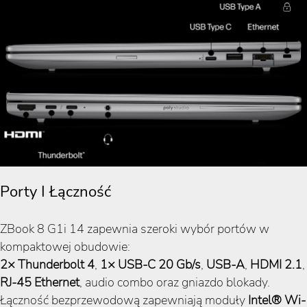
Porty I Łączność
ZBook 8 G1i 14 zapewnia szeroki wybór portów w
kompaktowej obudowie:
2× Thunderbolt 4
,
1× USB-C 20 Gb/s
,
USB-A
,
HDMI 2.1
,
RJ-45 Ethernet
, audio combo oraz gniazdo blokady.
Łączność bezprzewodową zapewniają moduły
Intel® Wi-