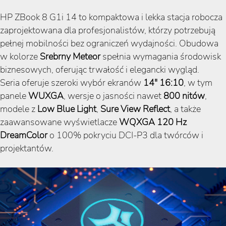
HP ZBook 8 G1i 14 to kompaktowa i lekka stacja robocza
zaprojektowana dla profesjonalistów, którzy potrzebują
pełnej mobilności bez ograniczeń wydajności. Obudowa
w kolorze
Srebrny Meteor
spełnia wymagania środowisk
biznesowych, oferując trwałość i elegancki wygląd.
Seria oferuje szeroki wybór ekranów
14" 16:10
, w tym
panele
WUXGA
, wersje o jasności nawet
800 nitów
,
modele z
Low Blue Light
,
Sure View Reflect
, a także
zaawansowane wyświetlacze
WQXGA 120 Hz
DreamColor
o 100% pokryciu DCI-P3 dla twórców i
projektantów.