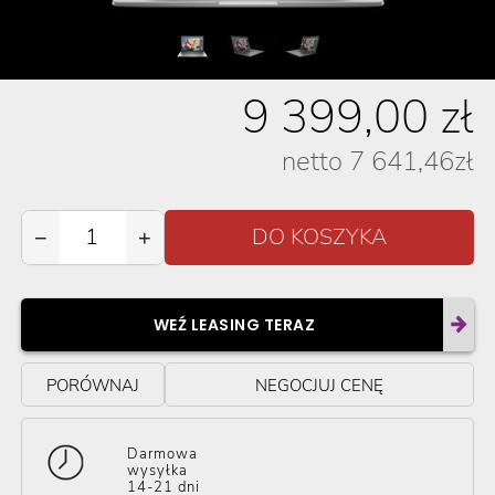
9 399,00
zł
netto
7 641,46
zł
−
+
WEŹ LEASING TERAZ
PORÓWNAJ
NEGOCJUJ CENĘ
Darmowa
wysyłka
14-21 dni