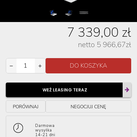
7 339,00
zł
netto
5 966,67
zł
−
+
WEŹ LEASING TERAZ
PORÓWNAJ
NEGOCJUJ CENĘ
Darmowa
wysyłka
14-21 dni