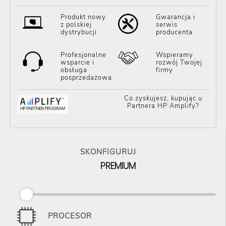
Produkt nowy
Gwarancja i
z polskiej
serwis
dystrybucji
producenta
Profesjonalne
Wspieramy
wsparcie i
rozwój Twojej
obsługa
firmy
posprzedażowa
Co zyskujesz, kupując u
Partnera HP Amplify?
SKONFIGURUJ
PREMIUM
PROCESOR