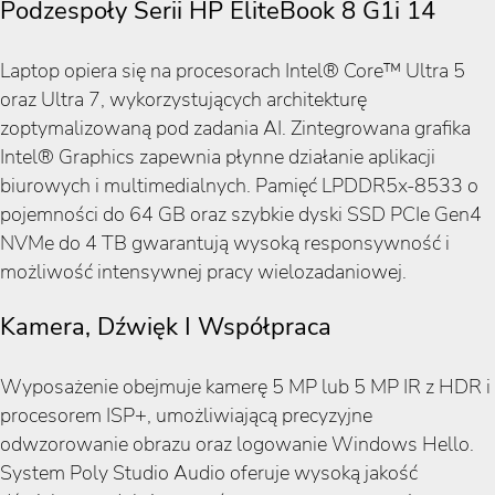
Podzespoły Serii HP EliteBook 8 G1i 14
Laptop opiera się na procesorach Intel® Core™ Ultra 5
oraz Ultra 7, wykorzystujących architekturę
zoptymalizowaną pod zadania AI. Zintegrowana grafika
Intel® Graphics zapewnia płynne działanie aplikacji
biurowych i multimedialnych. Pamięć LPDDR5x-8533 o
pojemności do 64 GB oraz szybkie dyski SSD PCIe Gen4
NVMe do 4 TB gwarantują wysoką responsywność i
możliwość intensywnej pracy wielozadaniowej.
Kamera, Dźwięk I Współpraca
Wyposażenie obejmuje kamerę 5 MP lub 5 MP IR z HDR i
procesorem ISP+, umożliwiającą precyzyjne
odwzorowanie obrazu oraz logowanie Windows Hello.
System Poly Studio Audio oferuje wysoką jakość