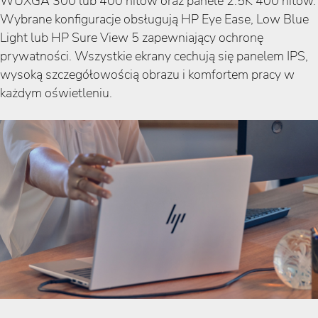
WUXGA 300 lub 400 nitów oraz panele 2.5K 400 nitów.
Wybrane konfiguracje obsługują HP Eye Ease, Low Blue
Light lub HP Sure View 5 zapewniający ochronę
prywatności. Wszystkie ekrany cechują się panelem IPS,
wysoką szczegółowością obrazu i komfortem pracy w
każdym oświetleniu.