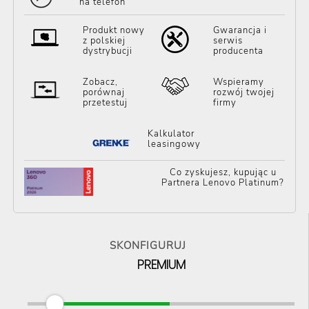
na telefon
Produkt nowy
Gwarancja i
z polskiej
serwis
dystrybucji
producenta
Zobacz,
Wspieramy
porównaj
rozwój twojej
przetestuj
firmy
Kalkulator
leasingowy
Co zyskujesz, kupując u
Partnera Lenovo Platinum?
SKONFIGURUJ
PREMIUM