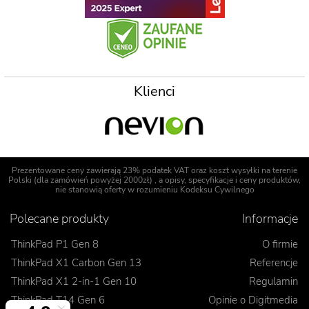
Klienci
Prezentowane ceny zawierają 23% podatek VAT oraz koszt wysyłki na terenie
Polski (dla zamówień powyżej 2000zł) , a opisy, specyfikacje i ceny produktów,
nie stanowią oferty w rozumieniu Kodeksu Cywilnego
Polecane produkty
Informacje
ThinkPad P1 Gen 8
O firmie
ThinkPad X1 Carbon Gen 13
Referencje
ThinkPad X1 2-in-1 Gen 10
Regulamin
ThinkPad T14 Gen 6
Opinie o Digitmedia