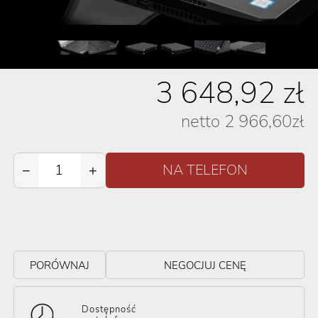
3 648,92
zł
netto
2 966,60
zł
−
+
PORÓWNAJ
NEGOCJUJ CENĘ
Dostępność