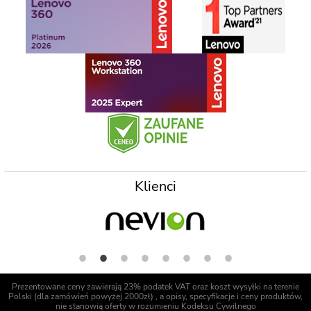
Klienci
Prezentowane ceny zawierają 23% podatek VAT oraz koszt wysyłki na terenie
Polski (dla zamówień powyżej 2000zł) , a opisy, specyfikacje i ceny produktów,
nie stanowią oferty w rozumieniu Kodeksu Cywilnego