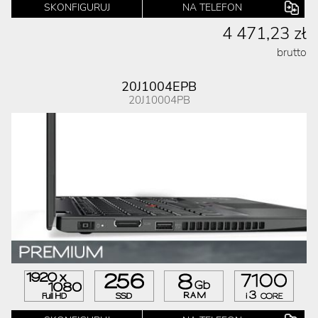
SKONFIGURUJ
NA TELEFON
4 471,23 zł
brutto
20J1004EPB
20J10004PB