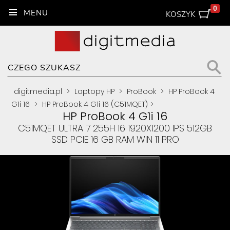
0
KOSZYK
digitmedia.pl
>
Laptopy HP
>
ProBook
>
HP ProBook 4
G1i 16
>
HP ProBook 4 G1i 16 (C51MQET)
>
HP ProBook 4 G1i 16
C51MQET ULTRA 7 255H 16 1920X1200 IPS 512GB
SSD PCIE 16 GB RAM WIN 11 PRO