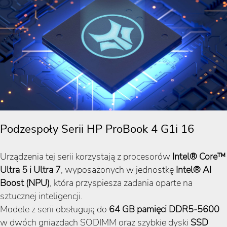
Podzespoły Serii HP ProBook 4 G1i 16
Urządzenia tej serii korzystają z procesorów
Intel® Core™
Ultra 5 i Ultra 7
, wyposażonych w jednostkę
Intel® AI
Boost (NPU)
, która przyspiesza zadania oparte na
sztucznej inteligencji.
Modele z serii obsługują do
64
GB pamięci DDR5-5600
w dwóch gniazdach SODIMM oraz szybkie dyski
SSD