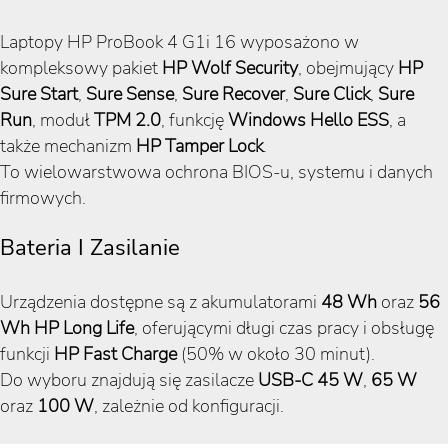
Laptopy HP ProBook 4 G1i 16 wyposażono w
kompleksowy pakiet
HP Wolf Security
, obejmujący
HP
Sure Start
,
Sure Sense
,
Sure Recover
,
Sure Click
,
Sure
Run
, moduł
TPM 2.0
, funkcję
Windows Hello ESS
, a
także mechanizm
HP Tamper Lock
.
To wielowarstwowa ochrona BIOS-u, systemu i danych
firmowych.
Bateria I Zasilanie
Urządzenia dostępne są z akumulatorami
48 Wh
oraz
56
Wh HP Long Life
, oferującymi długi czas pracy i obsługę
funkcji
HP Fast Charge
(50% w około 30 minut).
Do wyboru znajdują się zasilacze
USB-C 45 W
,
65 W
oraz
100 W
, zależnie od konfiguracji.