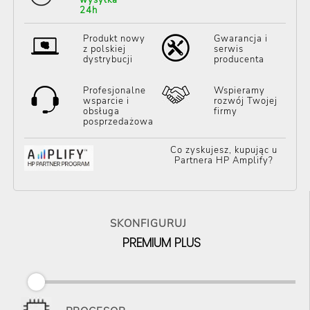
24h
Produkt nowy
Gwarancja i
z polskiej
serwis
dystrybucji
producenta
Profesjonalne
Wspieramy
wsparcie i
rozwój Twojej
obsługa
firmy
posprzedażowa
Co zyskujesz, kupując u
Partnera HP Amplify?
SKONFIGURUJ
PREMIUM PLUS