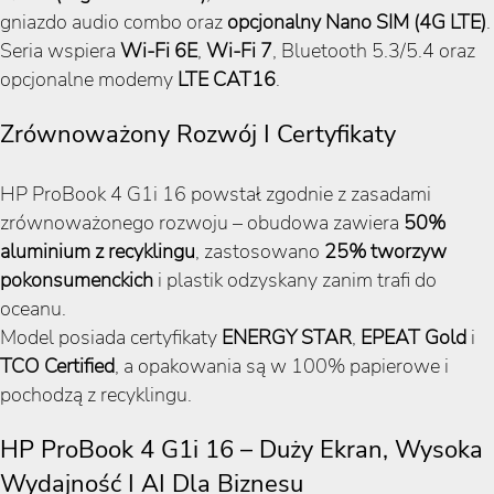
gniazdo audio combo oraz
opcjonalny Nano SIM (4G LTE)
.
Seria wspiera
Wi-Fi 6E
,
Wi-Fi 7
, Bluetooth 5.3/5.4 oraz
opcjonalne modemy
LTE CAT16
.
Zrównoważony Rozwój I Certyfikaty
HP ProBook 4 G1i 16 powstał zgodnie z zasadami
zrównoważonego rozwoju – obudowa zawiera
50%
aluminium z recyklingu
, zastosowano
25% tworzyw
pokonsumenckich
i plastik odzyskany zanim trafi do
oceanu.
Model posiada certyfikaty
ENERGY STAR
,
EPEAT Gold
i
TCO Certified
, a opakowania są w 100% papierowe i
pochodzą z recyklingu.
HP ProBook 4 G1i 16 – Duży Ekran, Wysoka
Wydajność I AI Dla Biznesu