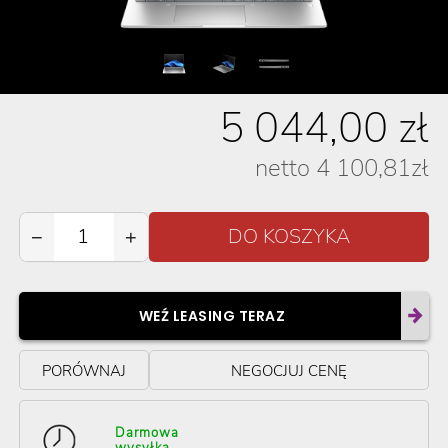
5 044,00
zł
netto
4 100,81
zł
−
+
WEŹ LEASING TERAZ
PORÓWNAJ
NEGOCJUJ CENĘ
Darmowa
wysyłka