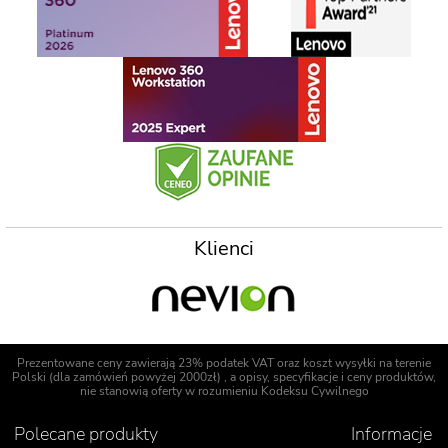
Klienci
Prezentowane ceny zawierają 23% podatek VAT oraz koszt wysyłki na terenie
Polski (dla zamówień powyżej 2000zł) , a opisy, specyfikacje i ceny produktów,
nie stanowią oferty w rozumieniu Kodeksu Cywilnego
Polecane produkty
Informacje