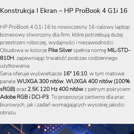
Konstrukcja I Ekran – HP ProBook 4 G1i 16
HP ProBook 4 G1i 16 to nowoczesny 16-calowy laptop
biznesowy stworzony dla firm, które potrzebują dużej
przestrzeni roboczej, wydajności i niezawodności.
Obudowa w kolorze
Pike Silver
spełnia normę
MIL-STD-
810H
, zapewniając trwałość podczas codziennego
użytkowania.
Seria oferuje wyświetlacze
16″ 16:10
, w tym matowe
panele
WUXGA 300 nitów
,
WUXGA 400 nitów (100%
sRGB)
oraz
2.5K 120 Hz 400 nitów
z pełnym pokryciem
Adobe RGB i DCI-P3
. To propozycja zarówno dla prac
biurowych, jak i zadań wymagających wysokiej jakości
obrazu.