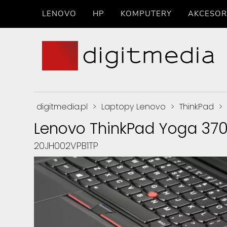
LENOVO
HP
KOMPUTERY
AKCESOR
digitmedia.pl
>
Laptopy Lenovo
>
ThinkPad
>
Lenovo ThinkPad Yoga 37
20JH002VPB1TP