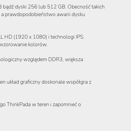
B bądź dyski 256 lub 512 GB. Obecność takich
zy a prawdopodobieństwo awarii dysku
L HD (1920 x 1080) i technologi IPS.
odwzorowanie kolorów.
nologiczny względem DDR3, większa
Ten układ graficzny doskonale współgra z
go ThinkPada w teren i zapomnieć o