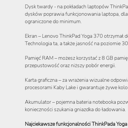
Dysk twardy - na pokładach laptopów ThinkPa
dysków poprawia funkcjonowania laptopa, dlat
ograniczone do minimum.
Ekran – Lenovo ThinkPad Yoga 370 otrzymał do
Technologia ta, a także jasność na poziomie 3
Pamięć RAM – możesz korzystać z 8 GB pami
przepustowość oraz niższy pobór energii.
Karta graficzna – za wrażenia wizualne odpowi
procesorami Kaby Lake i gwarantuje żywe kolo
Akumulator – pojemna bateria notebooka pozw
konieczności szukania gniazdka do ładowania.
Najciekawsze funkcjonalności ThinkPada Yog