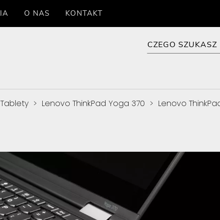
IA
O NAS
KONTAKT
Tablety
>
Lenovo ThinkPad Yoga 370
>
Lenovo ThinkPa
0