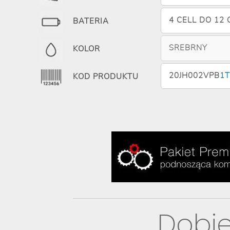
4 CELL DO 12
BATERIA
SREBRNY
KOLOR
20JH002VPB
1T
KOD PRODUKTU
Dobie