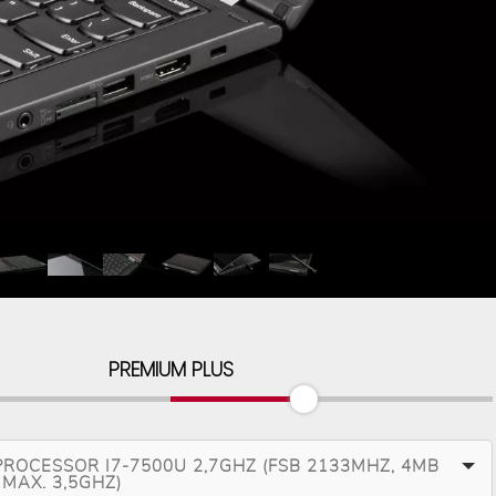
PREMIUM PLUS
PROCESSOR I7-7500U 2,7GHZ (FSB 2133MHZ, 4MB
MAX. 3,5GHZ)