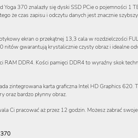
d Yoga 370 znalazły się dyski SSD PCie o pojemności 1 T
ego że czas zapisu i odczytu danych jest znacznie szybs
tykowy ekran o przekątnej 13,3 cala w rozdzielczości FUL
00 nitów gwarantują krystalicznie czysty obraz i idealne 
ęci RAM DDR4. Kości pamięci DDR4 to wyraźny skok tech
ada zintegrowana karta graficzna Intel HD Graphics 620. 
ry oraz bardzo płynny obraz.
ala Ci pracować aż przez 12 godzin. Możesz zabrać swoje
a 370