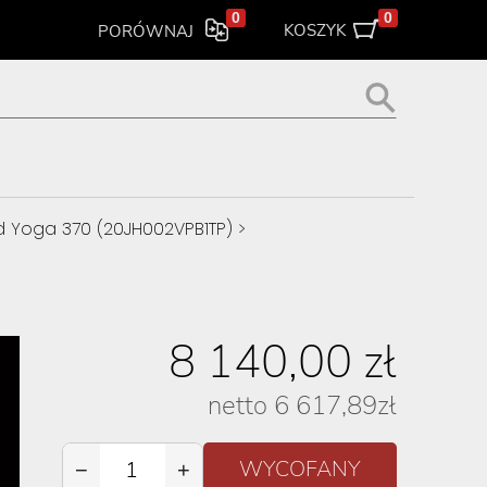
0
0
KOSZYK
PORÓWNAJ
d Yoga 370 (20JH002VPB1TP)
>
8 140,00
zł
netto
6 617,89
zł
−
+