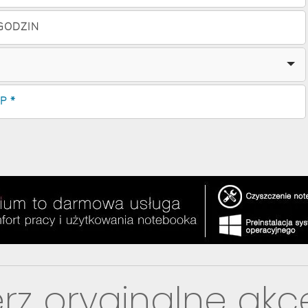
 GODZIN
P *
rz oryginalne akc