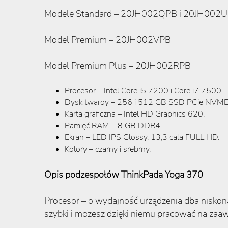
Modele Standard – 20JH002QPB i 20JH002U
Model Premium – 20JH002VPB
Model Premium Plus – 20JH002RPB
Procesor – Intel Core i5 7200 i Core i7 7500.
Dysk twardy – 256 i 512 GB SSD PCie NVME
Karta graficzna – Intel HD Graphics 620.
Pamięć RAM – 8 GB DDR4.
Ekran – LED IPS Glossy, 13,3 cala FULL HD.
Kolory – czarny i srebrny.
Opis podzespołów ThinkPada Yoga 370
Procesor – o wydajność urządzenia dba niskona
szybki i możesz dzięki niemu pracować na za