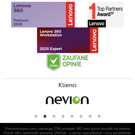
Klienci
Prezentowane ceny zawierają 23% podatek VAT oraz koszt wysyłki na terenie
Polski (dla zamówień powyżej 2000zł) , a opisy, specyfikacje i ceny produktów,