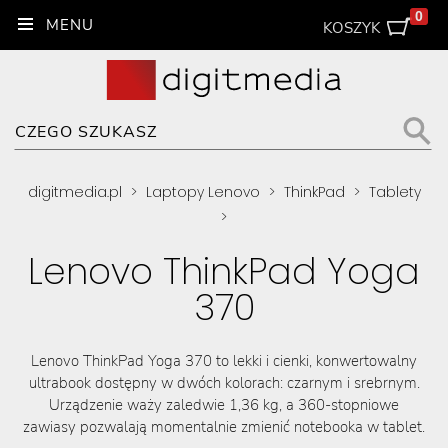
0
KOSZYK
digitmedia.pl
>
Laptopy Lenovo
>
ThinkPad
>
Tablety
>
Lenovo ThinkPad Yoga
370
Lenovo ThinkPad Yoga 370 to lekki i cienki, konwertowalny
ultrabook dostępny w dwóch kolorach: czarnym i srebrnym.
Urządzenie waży zaledwie 1,36 kg, a 360-stopniowe
zawiasy pozwalają momentalnie zmienić notebooka w tablet.