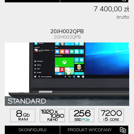
7 400,00 zł
brutto
20JH002QPB
20JH002QPB
SKONFIGURUJ
PRODUKT WYCOFANY