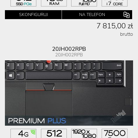
SKONFIGURUJ
NA TELEFON
7 815,00 zł
brutto
20JH002RPB
20JH002RPB