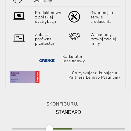
wycofany
Produkt nowy
Gwarancja i
z polskiej
serwis
dystrybucji
producenta
Zobacz,
Wspieramy
porównaj
rozwój twojej
przetestuj
firmy
Kalkulator
leasingowy
Co zyskujesz, kupując u
Partnera Lenovo Platinum?
SKONFIGURUJ
STANDARD