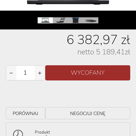
6 382,97
zł
netto
5 189,41
zł
−
+
PORÓWNAJ
NEGOCJUJ CENĘ
Produkt