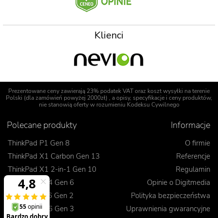
Klienci
Prezentowane ceny zawierają 23% podatek VAT oraz koszt wysyłki na terenie
Polski (dla zamówień powyżej 2000zł) , a opisy, specyfikacje i ceny produktów,
nie stanowią oferty w rozumieniu Kodeksu Cywilnego
Polecane produkty
Informacje
ThinkPad P1 Gen 8
O firmie
ThinkPad X1 Carbon Gen 13
Referencje
ThinkPad X1 2-in-1 Gen 10
Regulamin
ThinkPad T14 Gen 6
Opinie o Digitmedia
ThinkPad L16 Gen 2
Polityka bezpieczeństwa
ThinkPad E16 Gen 3
Uprawnienia gwarancyjne