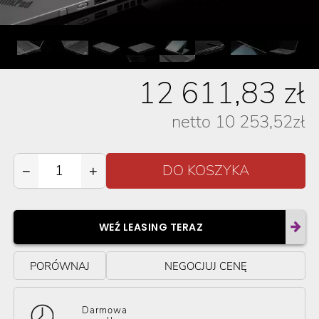
12 611,83
zł
netto
10 253,52
zł
−
+
WEŹ LEASING TERAZ
PORÓWNAJ
NEGOCJUJ CENĘ
Darmowa