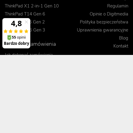
ThinkPad X1 2-in-1 Gen 10
Regulamin
ThinkPad T14 Gen 6
Opinie o Digitmedia
ThinkPad L16 Gen 2
Polityka bezpieczeństwa
ThinkPad E16 Gen 3
Uprawnienia gwarancyjne
Blog
Realizacje zamówienia
Kontakt
Jak dokonać zamówienia
Korzyści
Wysyłka i koszty dostawy
Odbiór osobisty
Porady
Formy płatności
Pakiet Premium
Czas realizacji
Kontrola jakości sprzętu
Leasing
Gwarancja wymiany
Zobacz, porównaj, przetestuj
Terminowa realizacja
Obsługa posprzedażowa
Pomoc techniczna