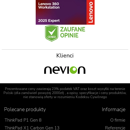
Klienci
Prezentowane ceny zawierają 23% podatek VAT oraz koszt wysyłki na terenie
Polski (dla zamówień powyżej 2000zł) , a opisy, specyfikacje i ceny produktów,
nie stanowią oferty w rozumieniu Kodeksu Cywilnego
Polecane produkty
Informacje
ThinkPad P1 Gen 8
O firmie
ThinkPad X1 Carbon Gen 13
Referencje