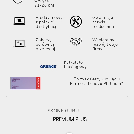
wysyłka
21-28 dni
Produkt nowy
Gwarancja i
z polskiej
serwis
dystrybucji
producenta
Zobacz,
Wspieramy
porównaj
rozwój twojej
przetestuj
firmy
Kalkulator
leasingowy
Co zyskujesz, kupując u
Partnera Lenovo Platinum?
SKONFIGURUJ
PREMIUM PLUS